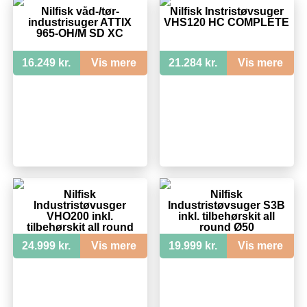
Nilfisk våd-/tør-
Nilfisk Instristøvsuger
industrisuger ATTIX
VHS120 HC COMPLETE
965-OH/M SD XC
16.249 kr.
Vis mere
21.284 kr.
Vis mere
Nilfisk
Nilfisk
Industristøvusger
Industristøvsuger S3B
VHO200 inkl.
inkl. tilbehørskit all
tilbehørskit all round
round Ø50
Ø50 og slangeadapter
24.999 kr.
Vis mere
19.999 kr.
Vis mere