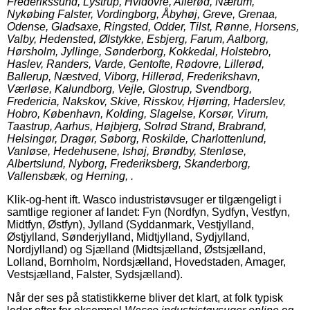
Frederikssund, Lystrup, Hvidovre, Allerød, Nærum,
Nykøbing Falster, Vordingborg, Åbyhøj, Greve, Grenaa,
Odense, Gladsaxe, Ringsted, Odder, Tilst, Rønne, Horsens,
Valby, Hedensted, Ølstykke, Esbjerg, Farum, Aalborg,
Hørsholm, Jyllinge, Sønderborg, Kokkedal, Holstebro,
Haslev, Randers, Varde, Gentofte, Rødovre, Lillerød,
Ballerup, Næstved, Viborg, Hillerød, Frederikshavn,
Værløse, Kalundborg, Vejle, Glostrup, Svendborg,
Fredericia, Nakskov, Skive, Risskov, Hjørring, Haderslev,
Hobro, København, Kolding, Slagelse, Korsør, Virum,
Taastrup, Aarhus, Højbjerg, Solrød Strand, Brabrand,
Helsingør, Dragør, Søborg, Roskilde, Charlottenlund,
Vanløse, Hedehusene, Ishøj, Brøndby, Stenløse,
Albertslund, Nyborg, Frederiksberg, Skanderborg,
Vallensbæk, og Herning, .
Klik-og-hent ift. Wasco industristøvsuger er tilgængeligt i
samtlige regioner af landet: Fyn (Nordfyn, Sydfyn, Vestfyn,
Midtfyn, Østfyn), Jylland (Syddanmark, Vestjylland,
Østjylland, Sønderjylland, Midtjylland, Sydjylland,
Nordjylland) og Sjælland (Midtsjælland, Østsjælland,
Lolland, Bornholm, Nordsjælland, Hovedstaden, Amager,
Vestsjælland, Falster, Sydsjælland).
Når der ses på statistikkerne bliver det klart, at folk typisk