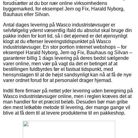
forudsætter at du bor nær online virksomhedens
byggemarked, for eksempel Jem og Fix, Harald Nyborg,
Bauhaus eller Silvan.
Antal dages levering på Wasco industristøvsuger er
selvfølgelig yderst væsentlig ifald du absolut skal bruge din
pakke inden for kort tid, så i det øjemed er det øjensynligt
klogt at du efterser leveringstidspunktet på Wasco
industristøvsuger. En stor portion internet webshops – for
eksempel Harald Nyborg, Jem og Fix, Bauhaus og Silvan –
garanterer billig 1 dags levering på deres bedst sælgende
varer online, men vær på vagt da det er betinget af at
bestillingen fuldbyrdes før et fastsat tidspunkt, med
hensynstagen til at de højst sandsynligt kan nå at få de nye
varer ordnet forud for at personalet drager hjemad.
Indtil flere firmaer på nettet yder levering uden beregning på
Wasco industristøvsuger online, men i reglen kræves det at
man handler for et præcist beløb. Desuden bør man gribe
den mest letkøbte metode til levering, der mange gange vil
blive at få dem til at levere produkterne til en pakkeshop.