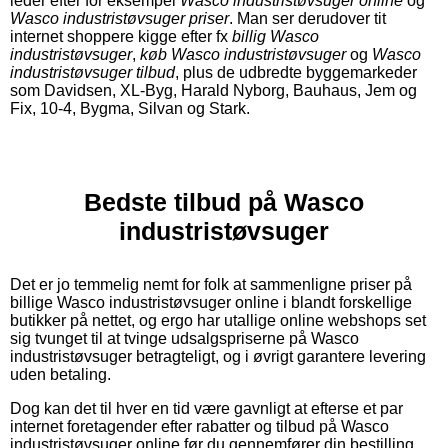
leder efter for eksempel
Wasco industristøvsuger online
og
Wasco industristøvsuger priser
. Man ser derudover tit
internet shoppere kigge efter fx
billig Wasco
industristøvsuger
,
køb Wasco industristøvsuger
og
Wasco
industristøvsuger tilbud
, plus de udbredte byggemarkeder
som Davidsen, XL-Byg, Harald Nyborg, Bauhaus, Jem og
Fix, 10-4, Bygma, Silvan og Stark.
Bedste tilbud på Wasco
industristøvsuger
Det er jo temmelig nemt for folk at sammenligne priser på
billige Wasco industristøvsuger online i blandt forskellige
butikker på nettet, og ergo har utallige online webshops set
sig tvunget til at tvinge udsalgspriserne på Wasco
industristøvsuger betragteligt, og i øvrigt garantere levering
uden betaling.
Dog kan det til hver en tid være gavnligt at efterse et par
internet foretagender efter rabatter og tilbud på Wasco
industristøvsuger online før du gennemfører din bestilling,