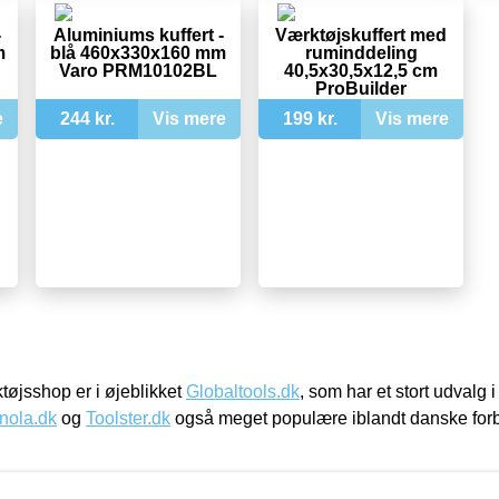
-
Aluminiums kuffert -
Værktøjskuffert med
m
blå 460x330x160 mm
ruminddeling
Varo PRM10102BL
40,5x30,5x12,5 cm
ProBuilder
e
244 kr.
Vis mere
199 kr.
Vis mere
øjsshop er i øjeblikket
Globaltools.dk
, som har et stort udvalg
nola.dk
og
Toolster.dk
også meget populære iblandt danske for