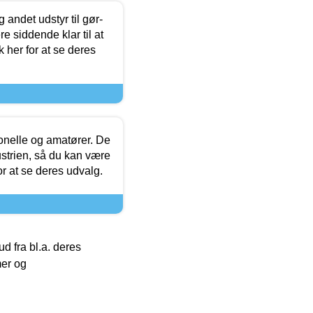
 andet udstyr til gør-
 siddende klar til at
 her for at se deres
ionelle og amatører. De
strien, så du kan være
or at se deres udvalg.
 fra bl.a. deres
mer og