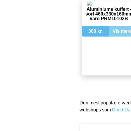
Aluminiums kuffert 
sort 460x330x160m
Varo PRM10102B
300 kr.
Vis mer
Den mest populære værkt
webshops som
DorchDa