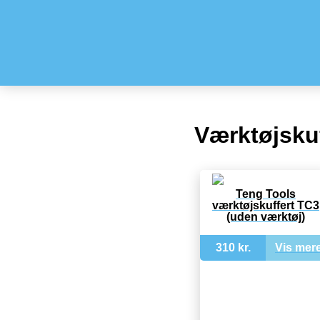
Værktøjskuf
Teng Tools
værktøjskuffert TC3
(uden værktøj)
310 kr.
Vis mer