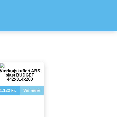
Værktøjskuffert ABS
plast BUDGET
442x314x200
1.122 kr.
Vis mere