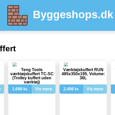
Byggeshops.dk
fert
Teng Tools
Værktøjskuffert RUN
værktøjskuffert TC-SC
485x350x195, Volume:
(Trolley kuffert uden
36L
værktøj)
e
1.698 kr.
Vis mere
2.498 kr.
Vis mere