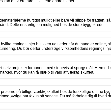
 kan du være nødt til at lede andre steder.
materialerne hurtigst muligt eller bare vil slippe for fragten, s
hånd. Dette er særligt en mulighed hos de store byggekæder.
hvilke retningslinjer butikken udsteder når du handler online, så
turnering. Du bør derfor undersøge virksomhedens regningslinje
et-selv projekter forbundet med stribevis af spørgsmål. Hermed er
rked, hvor du kan få hjælp til valg af værktøjskuffert.
 i priserne på billige værktøjskuffert hos de forskellige online by
orimod øvrige har fokus på service. Du må forholde dig til hvad de