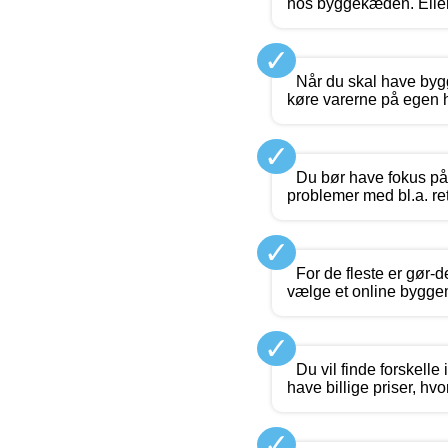
hos byggekæden. Ellers
✓
Når du skal have bygge
køre varerne på egen 
✓
Du bør have fokus på 
problemer med bl.a. re
✓
For de fleste er gør-d
vælge et online byggema
✓
Du vil finde forskelle
have billige priser, hv
✓