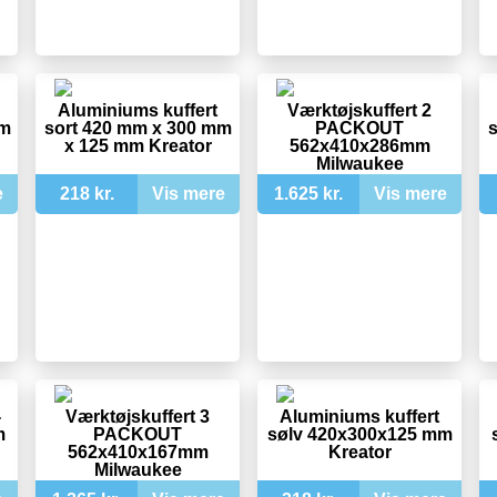
Aluminiums kuffert
Værktøjskuffert 2
mm
sort 420 mm x 300 mm
PACKOUT
s
x 125 mm Kreator
562x410x286mm
Milwaukee
e
218 kr.
Vis mere
1.625 kr.
Vis mere
-
Værktøjskuffert 3
Aluminiums kuffert
m
PACKOUT
sølv 420x300x125 mm
562x410x167mm
Kreator
Milwaukee