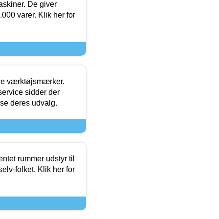
askiner. De giver
000 varer. Klik her for
ore værktøjsmærker.
ervice sidder der
t se deres udvalg.
entet rummer udstyr til
lv-folket. Klik her for