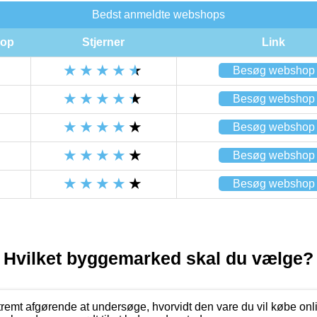
Bedst anmeldte webshops
op
Stjerner
Link
Besøg webshop
Besøg webshop
Besøg webshop
Besøg webshop
Besøg webshop
Hvilket byggemarked skal du vælge?
stremt afgørende at undersøge, hvorvidt den vare du vil købe onli