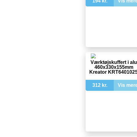
194 kr.
Vis mer
Værktøjskuffert i alu
460x330x155mm
Kreator KRT640102
312 kr.
Vis mer