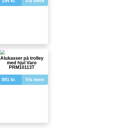
194 kr.
Vis mere
Alukasser på trolley
med hjul Varo
PRM10113T
891 kr.
Vis mere