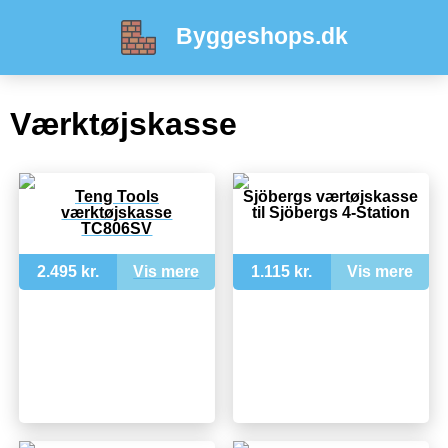
Byggeshops.dk
Værktøjskasse
Teng Tools
Sjöbergs værtøjskasse
værktøjskasse
til Sjöbergs 4-Station
TC806SV
2.495 kr.
Vis mere
1.115 kr.
Vis mere