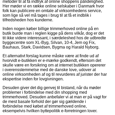
metoder til at få indtryk af online shoppens pålidelighed.
Her møder vi en række online selskaber i Danmark hvor
folk kan publicere en omtale af virksomhedens service,
som lige så vel må tages i brug til at få et indblik i
tilfredsheden hos kunderne.
Inden nogen køber billige trimmerhoved online på en
butik burde man i reglen kigge på dens vilkår, dog er det
tit ikke videre interessant, i særdeleshed hos de udbredte
byggecentre som XL-Byg, Silvan, 10-4, Jem og Fix,
Bauhaus, Stark, Davidsen, Bygma og Harald Nyborg.
Et alternativt forslag kunne måske være at finde ud af
hvorvidt e-butikken er e-mærke godkendt, eftersom det
skulle være en forsikring om at internet butikken opererer
i overensstemmelse med de danske love, udover at
online virksomheden af og til revurderes af jurister der har
ekspertise inden for lovgivningen.
Desuden giver det dig genvej til bistand, når du møder
problemer i forbindelse med din shopping med
trimmerhoved. Desuden anbefaler vi at man er på vagt for
de mest basale forhold der gør sig gældende i
forbindelse med købet af trimmerhoved online,
eksempelvis hvilken byttepolitik e-forretningen lover.