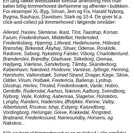
En lang række webbutikker foreslår afhentning hvor man
køber billig trimmerhoved derhjemme og afhenter i butikken.
For eksempel XL-Byg, Silvan, Jem og Fix, Harald Nyborg,
Bygma, Bauhaus, Davidsen, Stark og 10-4. De giver bl.a.
click-and-collect på trimmerhoved i følgende områder:
Allerød, Haslev, Stenløse, Ikast, Tilst, Taastrup, Korsør,
Farum, Frederikshavn, Middelfart, Hedensted,
Frederiksberg, Hjørring, Lillerød, Hedehusene, Hillerød,
Brønshøj, Birkerød, Åbyhøj, Struer, Odense, Roskilde,
Rødovre, Søborg, Nykøbing Falster, Viborg, Charlottenlund,
Brønderslev, Brøndby, Gladsaxe, Silkeborg, Grenaa,
Højbjerg, Værløse, Sønderborg, Tårnby, Skanderborg,
København, Næstved, Hvidovre, Vanløse, Jyllinge, Herning,
Hørsholm, Vallensbæk, Solrød Strand, Dragør, Køge, Skive,
Odder, Virum, Holbæk, Fredericia, Ballerup, Lystrup,
Glostrup, Herlev, Thisted, Frederiksværk, Varde, Hobro,
Gentofte, Rudersdal, Aarhus, Nærum, Aalborg, Svendborg,
Nyborg, Vejle, Kolding, Aabenraa, Slagelse, Holstebro,
Lyngby, Randers, Haderslev, Ølstykke, Rønne, Valby,
Albertslund, Risskov, Ishøj, Esbjerg, Kalundborg,
Vordingborg, Helsingør, Greve, Kokkedal, Ringsted,
Brabrand, Frederikssund, Nørresundby, Horsens, og
Nakskov, .