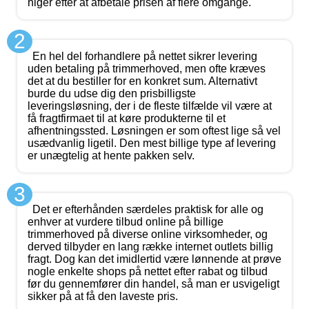
higer efter at afbetale prisen af flere omgange.
2
En hel del forhandlere på nettet sikrer levering
uden betaling på trimmerhoved, men ofte kræves
det at du bestiller for en konkret sum. Alternativt
burde du udse dig den prisbilligste
leveringsløsning, der i de fleste tilfælde vil være at
få fragtfirmaet til at køre produkterne til et
afhentningssted. Løsningen er som oftest lige så vel
usædvanlig ligetil. Den mest billige type af levering
er unægtelig at hente pakken selv.
3
Det er efterhånden særdeles praktisk for alle og
enhver at vurdere tilbud online på billige
trimmerhoved på diverse online virksomheder, og
derved tilbyder en lang række internet outlets billig
fragt. Dog kan det imidlertid være lønnende at prøve
nogle enkelte shops på nettet efter rabat og tilbud
før du gennemfører din handel, så man er usvigeligt
sikker på at få den laveste pris.