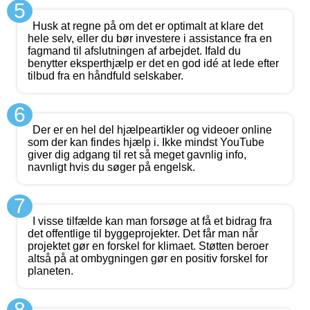
5
Husk at regne på om det er optimalt at klare det
hele selv, eller du bør investere i assistance fra en
fagmand til afslutningen af arbejdet. Ifald du
benytter eksperthjælp er det en god idé at lede efter
tilbud fra en håndfuld selskaber.
6
Der er en hel del hjælpeartikler og videoer online
som der kan findes hjælp i. Ikke mindst YouTube
giver dig adgang til ret så meget gavnlig info,
navnligt hvis du søger på engelsk.
7
I visse tilfælde kan man forsøge at få et bidrag fra
det offentlige til byggeprojekter. Det får man når
projektet gør en forskel for klimaet. Støtten beroer
altså på at ombygningen gør en positiv forskel for
planeten.
8