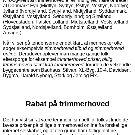
Klik-og-hent af trimmerhoved er en mulighed i alle områder
af Danmark: Fyn (Midtfyn, Sydfyn, Østfyn, Vestfyn, Nordfyn),
Jylland (Nordjylland, Sydjylland, Midtjylland, Syddanmark,
Østjylland, Vestjylland, Sønderjylland) og Sjælland
(Hovedstaden, Falster, Lolland, Midtsjælland, Vestsjælland,
Sydsjælland, Nordsjælland, Bornholm, Østsjælland,
Amager).
Når vi ser på tendenserne er det klart, at mennesker ofte
søger eksempelvis
trimmerhoved tilbud
og
trimmerhoved
online
. Derudover oplever man mange gange folk
efterspørge for eksempel
trimmerhoved priser
,
billig
trimmerhoved
samt
køb trimmerhoved
, foruden de velkendte
byggecentre som Bauhaus, Silvan, XL-Byg, 10-4, Davidsen,
Bygma, Harald Nyborg, Stark og Jem og Fix.
Rabat på trimmerhoved
Det har vist sig at være temmelig simpelt for folk at finde de
laveste priser på billige trimmerhoved online fra forskellige
internet selskaber, og af den grund har utallige online