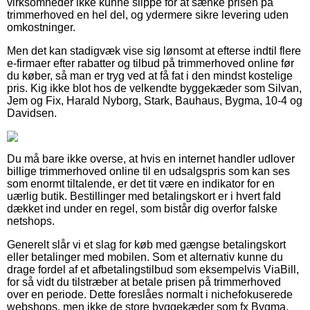
virksomheder ikke kunne slippe for at sænke prisen på
trimmerhoved en hel del, og ydermere sikre levering uden
omkostninger.
Men det kan stadigvæk vise sig lønsomt at efterse indtil flere
e-firmaer efter rabatter og tilbud på trimmerhoved online før
du køber, så man er tryg ved at få fat i den mindst kostelige
pris. Kig ikke blot hos de velkendte byggekæder som Silvan,
Jem og Fix, Harald Nyborg, Stark, Bauhaus, Bygma, 10-4 og
Davidsen.
Du må bare ikke overse, at hvis en internet handler udlover
billige trimmerhoved online til en udsalgspris som kan ses
som enormt tiltalende, er det tit være en indikator for en
uærlig butik. Bestillinger med betalingskort er i hvert fald
dækket ind under en regel, som bistår dig overfor falske
netshops.
Generelt slår vi et slag for køb med gængse betalingskort
eller betalinger med mobilen. Som et alternativ kunne du
drage fordel af et afbetalingstilbud som eksempelvis ViaBill,
for så vidt du tilstræber at betale prisen på trimmerhoved
over en periode. Dette foreslåes normalt i nichefokuserede
webshops, men ikke de store byggekæder som fx Bygma,