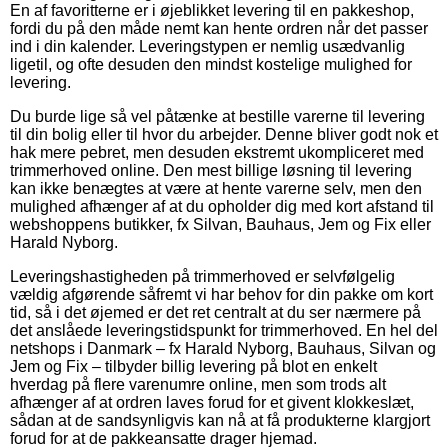
En af favoritterne er i øjeblikket levering til en pakkeshop,
fordi du på den måde nemt kan hente ordren når det passer
ind i din kalender. Leveringstypen er nemlig usædvanlig
ligetil, og ofte desuden den mindst kostelige mulighed for
levering.
Du burde lige så vel påtænke at bestille varerne til levering
til din bolig eller til hvor du arbejder. Denne bliver godt nok et
hak mere pebret, men desuden ekstremt ukompliceret med
trimmerhoved online. Den mest billige løsning til levering
kan ikke benægtes at være at hente varerne selv, men den
mulighed afhænger af at du opholder dig med kort afstand til
webshoppens butikker, fx Silvan, Bauhaus, Jem og Fix eller
Harald Nyborg.
Leveringshastigheden på trimmerhoved er selvfølgelig
vældig afgørende såfremt vi har behov for din pakke om kort
tid, så i det øjemed er det ret centralt at du ser nærmere på
det anslåede leveringstidspunkt for trimmerhoved. En hel del
netshops i Danmark – fx Harald Nyborg, Bauhaus, Silvan og
Jem og Fix – tilbyder billig levering på blot en enkelt
hverdag på flere varenumre online, men som trods alt
afhænger af at ordren laves forud for et givent klokkeslæt,
sådan at de sandsynligvis kan nå at få produkterne klargjort
forud for at de pakkeansatte drager hjemad.