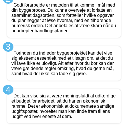
Godt forarbejde er metoden til at komme i mål med
din byggeproces. Du kunne overveje at forfatte en
strømlinet dagsorden, som fortæller hvilke opgaver
du planlægger at løse hvornår, med en tilhørende
numerisk orden. Det anbefales at være skarp når du
udarbejder handlingsplanen.
3
Forinden du indleder byggeprojektet kan det vise
sig ekstremt essentielt med et tilsagn om, at det du
vil lave ikke er ulovligt. Alt efter hvor du bor kan der
være gældende regler omkring, hvad du gerne må,
samt hvad der ikke kan lade sig gøre.
4
Det kan vise sig at være meningsfuldt at udfærdige
et budget for arbejdet, så du har en økonomisk
ramme. Det er økonomisk at dokumentere samtlige
udgiftsposter, hvorefter man kan finde frem til ens
udgift ved hver eneste af dem.