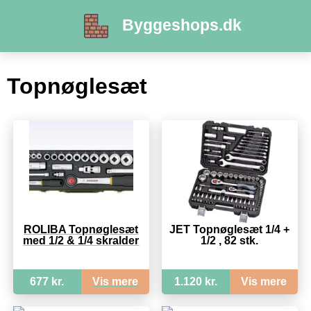
Byggeshops.dk
Topnøglesæt
ROLIBA Topnøglesæt
JET Topnøglesæt 1/4 +
med 1/2 & 1/4 skralder
1/2 , 82 stk.
677 kr.
Vis mere
1.120 kr.
Vis mere