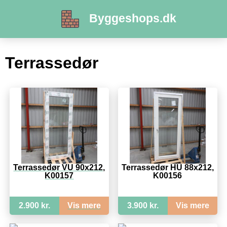
Byggeshops.dk
Terrassedør
Terrassedør VU 90x212,
Terrassedør HU 88x212,
K00157
K00156
2.900 kr.
Vis mere
3.900 kr.
Vis mere