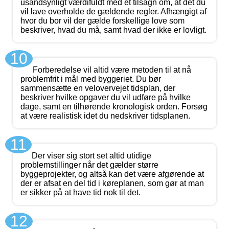
usandsynligt værdifuldt med et tilsagn om, at det du
vil lave overholde de gældende regler. Afhængigt af
hvor du bor vil der gælde forskellige love som
beskriver, hvad du må, samt hvad der ikke er lovligt.
10
Forberedelse vil altid være metoden til at nå
problemfrit i mål med byggeriet. Du bør
sammensætte en velovervejet tidsplan, der
beskriver hvilke opgaver du vil udføre på hvilke
dage, samt en tilhørende kronologisk orden. Forsøg
at være realistisk idet du nedskriver tidsplanen.
11
Der viser sig stort set altid utidige
problemstillinger når det gælder større
byggeprojekter, og altså kan det være afgørende at
der er afsat en del tid i køreplanen, som gør at man
er sikker på at have tid nok til det.
12