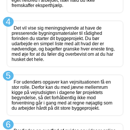
eget helbred i arbejdet, især ifald du ikke
fremskaffer eksperthjælp.
4
Det vil vise sig meningsgivende at have de
presserende bygningsmaterialer til rådighed
forinden du starter dit byggeprojekt. Du bør
udarbejde en simpel liste med alt hvad der er
nødvendige, og bagefter granske hver eneste ting,
med øje for at du føler dig overbevist om at du har
husket det hele.
5
For udendørs opgaver kan vejrsituationen få en
stor rolle. Derfor kan du med jævne mellemrum
kigge på vejrudsigten i dagene før projektets
begyndelse, så det forhåbentlig ikke mod
forventning går i gang med at regne nøjagtig som
du arbejder hårdt på dit store byggeprojekt.
6