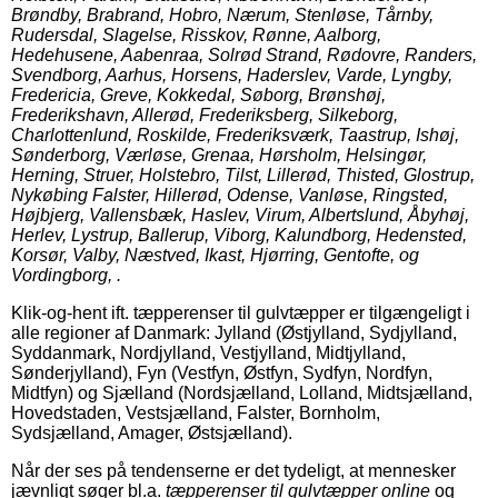
Brøndby, Brabrand, Hobro, Nærum, Stenløse, Tårnby,
Rudersdal, Slagelse, Risskov, Rønne, Aalborg,
Hedehusene, Aabenraa, Solrød Strand, Rødovre, Randers,
Svendborg, Aarhus, Horsens, Haderslev, Varde, Lyngby,
Fredericia, Greve, Kokkedal, Søborg, Brønshøj,
Frederikshavn, Allerød, Frederiksberg, Silkeborg,
Charlottenlund, Roskilde, Frederiksværk, Taastrup, Ishøj,
Sønderborg, Værløse, Grenaa, Hørsholm, Helsingør,
Herning, Struer, Holstebro, Tilst, Lillerød, Thisted, Glostrup,
Nykøbing Falster, Hillerød, Odense, Vanløse, Ringsted,
Højbjerg, Vallensbæk, Haslev, Virum, Albertslund, Åbyhøj,
Herlev, Lystrup, Ballerup, Viborg, Kalundborg, Hedensted,
Korsør, Valby, Næstved, Ikast, Hjørring, Gentofte, og
Vordingborg, .
Klik-og-hent ift. tæpperenser til gulvtæpper er tilgængeligt i
alle regioner af Danmark: Jylland (Østjylland, Sydjylland,
Syddanmark, Nordjylland, Vestjylland, Midtjylland,
Sønderjylland), Fyn (Vestfyn, Østfyn, Sydfyn, Nordfyn,
Midtfyn) og Sjælland (Nordsjælland, Lolland, Midtsjælland,
Hovedstaden, Vestsjælland, Falster, Bornholm,
Sydsjælland, Amager, Østsjælland).
Når der ses på tendenserne er det tydeligt, at mennesker
jævnligt søger bl.a.
tæpperenser til gulvtæpper online
og