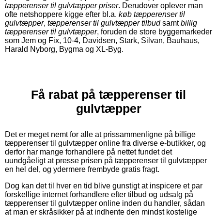
tæpperenser til gulvtæpper priser
. Derudover oplever man
ofte netshoppere kigge efter bl.a.
køb tæpperenser til
gulvtæpper
,
tæpperenser til gulvtæpper tilbud
samt
billig
tæpperenser til gulvtæpper
, foruden de store byggemarkeder
som Jem og Fix, 10-4, Davidsen, Stark, Silvan, Bauhaus,
Harald Nyborg, Bygma og XL-Byg.
Få rabat på tæpperenser til
gulvtæpper
Det er meget nemt for alle at prissammenligne på billige
tæpperenser til gulvtæpper online fra diverse e-butikker, og
derfor har mange forhandlere på nettet fundet det
uundgåeligt at presse prisen på tæpperenser til gulvtæpper
en hel del, og ydermere frembyde gratis fragt.
Dog kan det til hver en tid blive gunstigt at inspicere et par
forskellige internet forhandlere efter tilbud og udsalg på
tæpperenser til gulvtæpper online inden du handler, sådan
at man er skråsikker på at indhente den mindst kostelige