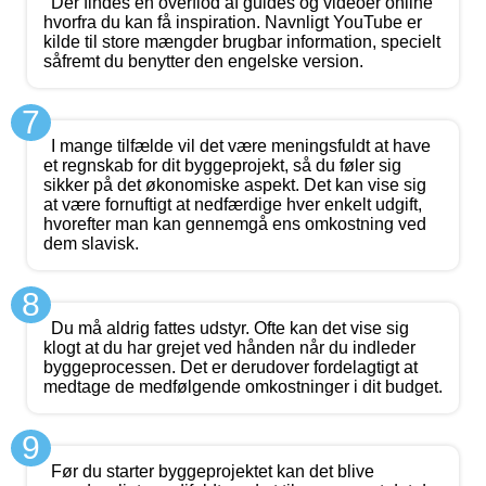
Der findes en overflod af guides og videoer online
hvorfra du kan få inspiration. Navnligt YouTube er
kilde til store mængder brugbar information, specielt
såfremt du benytter den engelske version.
7
I mange tilfælde vil det være meningsfuldt at have
et regnskab for dit byggeprojekt, så du føler sig
sikker på det økonomiske aspekt. Det kan vise sig
at være fornuftigt at nedfærdige hver enkelt udgift,
hvorefter man kan gennemgå ens omkostning ved
dem slavisk.
8
Du må aldrig fattes udstyr. Ofte kan det vise sig
klogt at du har grejet ved hånden når du indleder
byggeprocessen. Det er derudover fordelagtigt at
medtage de medfølgende omkostninger i dit budget.
9
Før du starter byggeprojektet kan det blive