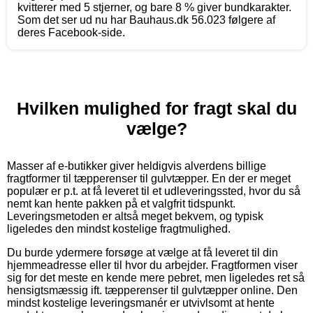
kvitterer med 5 stjerner, og bare 8 % giver bundkarakter.
Som det ser ud nu har Bauhaus.dk 56.023 følgere af
deres Facebook-side.
Hvilken mulighed for fragt skal du
vælge?
Masser af e-butikker giver heldigvis alverdens billige
fragtformer til tæpperenser til gulvtæpper. En der er meget
populær er p.t. at få leveret til et udleveringssted, hvor du så
nemt kan hente pakken på et valgfrit tidspunkt.
Leveringsmetoden er altså meget bekvem, og typisk
ligeledes den mindst kostelige fragtmulighed.
Du burde ydermere forsøge at vælge at få leveret til din
hjemmeadresse eller til hvor du arbejder. Fragtformen viser
sig for det meste en kende mere pebret, men ligeledes ret så
hensigtsmæssig ift. tæpperenser til gulvtæpper online. Den
mindst kostelige leveringsmanér er utvivlsomt at hente