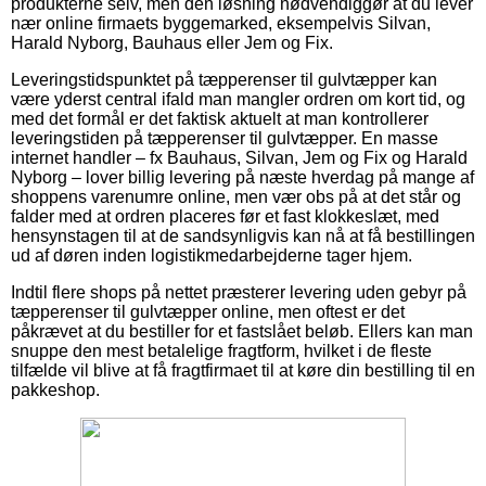
produkterne selv, men den løsning nødvendiggør at du lever
nær online firmaets byggemarked, eksempelvis Silvan,
Harald Nyborg, Bauhaus eller Jem og Fix.
Leveringstidspunktet på tæpperenser til gulvtæpper kan
være yderst central ifald man mangler ordren om kort tid, og
med det formål er det faktisk aktuelt at man kontrollerer
leveringstiden på tæpperenser til gulvtæpper. En masse
internet handler – fx Bauhaus, Silvan, Jem og Fix og Harald
Nyborg – lover billig levering på næste hverdag på mange af
shoppens varenumre online, men vær obs på at det står og
falder med at ordren placeres før et fast klokkeslæt, med
hensynstagen til at de sandsynligvis kan nå at få bestillingen
ud af døren inden logistikmedarbejderne tager hjem.
Indtil flere shops på nettet præsterer levering uden gebyr på
tæpperenser til gulvtæpper online, men oftest er det
påkrævet at du bestiller for et fastslået beløb. Ellers kan man
snuppe den mest betalelige fragtform, hvilket i de fleste
tilfælde vil blive at få fragtfirmaet til at køre din bestilling til en
pakkeshop.