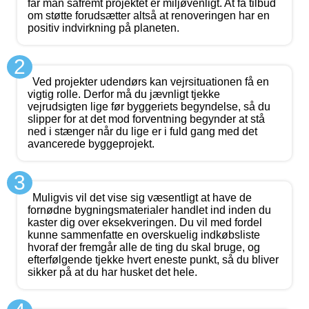
får man såfremt projektet er miljøvenligt. At få tilbud
om støtte forudsætter altså at renoveringen har en
positiv indvirkning på planeten.
2
Ved projekter udendørs kan vejrsituationen få en
vigtig rolle. Derfor må du jævnligt tjekke
vejrudsigten lige før byggeriets begyndelse, så du
slipper for at det mod forventning begynder at stå
ned i stænger når du lige er i fuld gang med det
avancerede byggeprojekt.
3
Muligvis vil det vise sig væsentligt at have de
fornødne bygningsmaterialer handlet ind inden du
kaster dig over eksekveringen. Du vil med fordel
kunne sammenfatte en overskuelig indkøbsliste
hvoraf der fremgår alle de ting du skal bruge, og
efterfølgende tjekke hvert eneste punkt, så du bliver
sikker på at du har husket det hele.