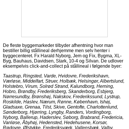
De fleste byggemarkeder tilbyder afhentning hvor man
bestiller billig stållineal derhjemme men selv henter i
byggecenteret. Fx Harald Nyborg, Jem og Fix, Bygma, XL-
Byg, Bauhaus, Davidsen, Stark, 10-4 og Silvan. De udlover
eksempelvis click-and-collect på stållineal i følgende byer:
Taastrup, Ringsted, Varde, Hvidovre, Frederikshavn,
Værløse, Middelfart, Struer, Holbæk, Helsingør, Albertslund,
Holstebro, Virum, Solrød Strand, Kalundborg, Herning,
Hobro, Brøndby, Frederiksberg, Skanderborg, Esbjerg,
Nørresundby, Brønshøj, Nakskov, Frederikssund, Lystrup,
Roskilde, Haslev, Nærum, Rønne, København, Ishøj,
Gladsaxe, Grenaa, Tilst, Skive, Gentofte, Charlottenlund,
Sønderborg, Hjørring, Lyngby, Randers, Vordingborg,
Nyborg, Ballerup, Haderslev, Søborg, Brabrand, Fredericia,
Vanløse, Åbyhøj, Hedensted, Hedehusene, Korsør,
Rødovre, Ølstykke, Frederiksværk, Vallensbæk, Valby,