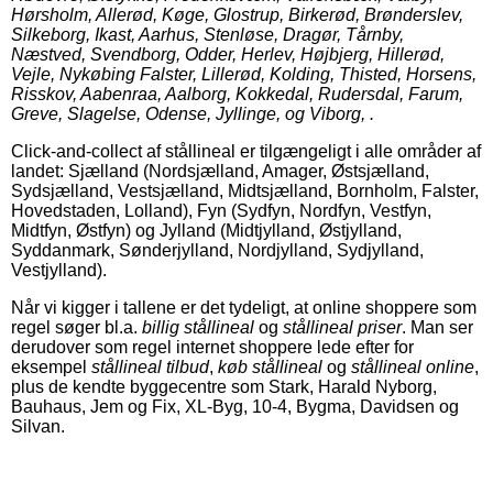
Hørsholm, Allerød, Køge, Glostrup, Birkerød, Brønderslev,
Silkeborg, Ikast, Aarhus, Stenløse, Dragør, Tårnby,
Næstved, Svendborg, Odder, Herlev, Højbjerg, Hillerød,
Vejle, Nykøbing Falster, Lillerød, Kolding, Thisted, Horsens,
Risskov, Aabenraa, Aalborg, Kokkedal, Rudersdal, Farum,
Greve, Slagelse, Odense, Jyllinge, og Viborg, .
Click-and-collect af stållineal er tilgængeligt i alle områder af
landet: Sjælland (Nordsjælland, Amager, Østsjælland,
Sydsjælland, Vestsjælland, Midtsjælland, Bornholm, Falster,
Hovedstaden, Lolland), Fyn (Sydfyn, Nordfyn, Vestfyn,
Midtfyn, Østfyn) og Jylland (Midtjylland, Østjylland,
Syddanmark, Sønderjylland, Nordjylland, Sydjylland,
Vestjylland).
Når vi kigger i tallene er det tydeligt, at online shoppere som
regel søger bl.a.
billig stållineal
og
stållineal priser
. Man ser
derudover som regel internet shoppere lede efter for
eksempel
stållineal tilbud
,
køb stållineal
og
stållineal online
,
plus de kendte byggecentre som Stark, Harald Nyborg,
Bauhaus, Jem og Fix, XL-Byg, 10-4, Bygma, Davidsen og
Silvan.