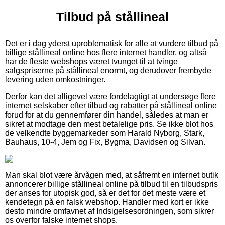
Tilbud på stållineal
Det er i dag yderst uproblematisk for alle at vurdere tilbud på
billige stållineal online hos flere internet handler, og altså
har de fleste webshops været tvunget til at tvinge
salgspriserne på stållineal enormt, og derudover frembyde
levering uden omkostninger.
Derfor kan det alligevel være fordelagtigt at undersøge flere
internet selskaber efter tilbud og rabatter på stållineal online
forud for at du gennemfører din handel, således at man er
sikret at modtage den mest betalelige pris. Se ikke blot hos
de velkendte byggemarkeder som Harald Nyborg, Stark,
Bauhaus, 10-4, Jem og Fix, Bygma, Davidsen og Silvan.
Man skal blot være årvågen med, at såfremt en internet butik
annoncerer billige stållineal online på tilbud til en tilbudspris
der anses for utopisk god, så er det for det meste være et
kendetegn på en falsk webshop. Handler med kort er ikke
desto mindre omfavnet af Indsigelsesordningen, som sikrer
os overfor falske internet shops.