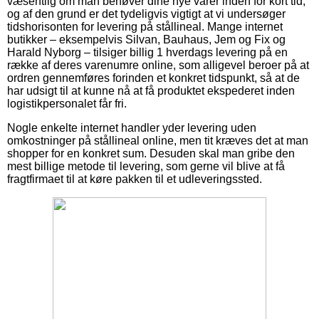
væsentlig om man behøver dine nye varer inden for kort tid,
og af den grund er det tydeligvis vigtigt at vi undersøger
tidshorisonten for levering på stållineal. Mange internet
butikker – eksempelvis Silvan, Bauhaus, Jem og Fix og
Harald Nyborg – tilsiger billig 1 hverdags levering på en
række af deres varenumre online, som alligevel beroer på at
ordren gennemføres forinden et konkret tidspunkt, så at de
har udsigt til at kunne nå at få produktet ekspederet inden
logistikpersonalet får fri.
Nogle enkelte internet handler yder levering uden
omkostninger på stållineal online, men tit kræves det at man
shopper for en konkret sum. Desuden skal man gribe den
mest billige metode til levering, som gerne vil blive at få
fragtfirmaet til at køre pakken til et udleveringssted.