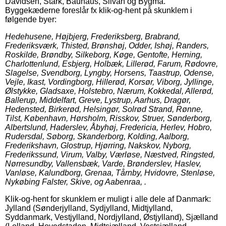
Davidsen, Stark, Bauhaus, Silvan og Bygma.
Byggekæderne foreslår fx klik-og-hent på skunklem i
følgende byer:
Hedehusene, Højbjerg, Frederiksberg, Brabrand,
Frederiksværk, Thisted, Brønshøj, Odder, Ishøj, Randers,
Roskilde, Brøndby, Silkeborg, Køge, Gentofte, Herning,
Charlottenlund, Esbjerg, Holbæk, Lillerød, Farum, Rødovre,
Slagelse, Svendborg, Lyngby, Horsens, Taastrup, Odense,
Vejle, Ikast, Vordingborg, Hillerød, Korsør, Viborg, Jyllinge,
Ølstykke, Gladsaxe, Holstebro, Nærum, Kokkedal, Allerød,
Ballerup, Middelfart, Greve, Lystrup, Aarhus, Dragør,
Hedensted, Birkerød, Helsingør, Solrød Strand, Rønne,
Tilst, København, Hørsholm, Risskov, Struer, Sønderborg,
Albertslund, Haderslev, Åbyhøj, Fredericia, Herlev, Hobro,
Rudersdal, Søborg, Skanderborg, Kolding, Aalborg,
Frederikshavn, Glostrup, Hjørring, Nakskov, Nyborg,
Frederikssund, Virum, Valby, Værløse, Næstved, Ringsted,
Nørresundby, Vallensbæk, Varde, Brønderslev, Haslev,
Vanløse, Kalundborg, Grenaa, Tårnby, Hvidovre, Stenløse,
Nykøbing Falster, Skive, og Aabenraa, .
Klik-og-hent for skunklem er muligt i alle dele af Danmark:
Jylland (Sønderjylland, Sydjylland, Midtjylland,
Syddanmark, Vestjylland, Nordjylland, Østjylland), Sjælland