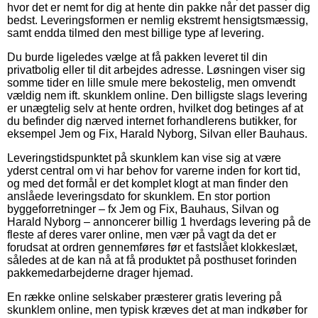
hvor det er nemt for dig at hente din pakke når det passer dig
bedst. Leveringsformen er nemlig ekstremt hensigtsmæssig,
samt endda tilmed den mest billige type af levering.
Du burde ligeledes vælge at få pakken leveret til din
privatbolig eller til dit arbejdes adresse. Løsningen viser sig
somme tider en lille smule mere bekostelig, men omvendt
vældig nem ift. skunklem online. Den billigste slags levering
er unægtelig selv at hente ordren, hvilket dog betinges af at
du befinder dig nærved internet forhandlerens butikker, for
eksempel Jem og Fix, Harald Nyborg, Silvan eller Bauhaus.
Leveringstidspunktet på skunklem kan vise sig at være
yderst central om vi har behov for varerne inden for kort tid,
og med det formål er det komplet klogt at man finder den
anslåede leveringsdato for skunklem. En stor portion
byggeforretninger – fx Jem og Fix, Bauhaus, Silvan og
Harald Nyborg – annoncerer billig 1 hverdags levering på de
fleste af deres varer online, men vær på vagt da det er
forudsat at ordren gennemføres før et fastslået klokkeslæt,
således at de kan nå at få produktet på posthuset forinden
pakkemedarbejderne drager hjemad.
En række online selskaber præsterer gratis levering på
skunklem online, men typisk kræves det at man indkøber for