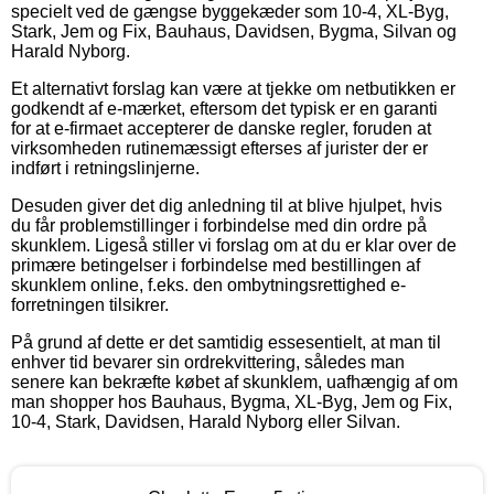
specielt ved de gængse byggekæder som 10-4, XL-Byg,
Stark, Jem og Fix, Bauhaus, Davidsen, Bygma, Silvan og
Harald Nyborg.
Et alternativt forslag kan være at tjekke om netbutikken er
godkendt af e-mærket, eftersom det typisk er en garanti
for at e-firmaet accepterer de danske regler, foruden at
virksomheden rutinemæssigt efterses af jurister der er
indført i retningslinjerne.
Desuden giver det dig anledning til at blive hjulpet, hvis
du får problemstillinger i forbindelse med din ordre på
skunklem. Ligeså stiller vi forslag om at du er klar over de
primære betingelser i forbindelse med bestillingen af
skunklem online, f.eks. den ombytningsrettighed e-
forretningen tilsikrer.
På grund af dette er det samtidig essesentielt, at man til
enhver tid bevarer sin ordrekvittering, således man
senere kan bekræfte købet af skunklem, uafhængig af om
man shopper hos Bauhaus, Bygma, XL-Byg, Jem og Fix,
10-4, Stark, Davidsen, Harald Nyborg eller Silvan.