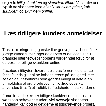
søger fx
billig skunklem
og
skunklem tilbud
. Vi ser desuden
typisk netshoppere lede efter fx
skunklem priser
,
køb
skunklem
og
skunklem online
.
Læs tidligere kunders anmeldelser
Trustpilot bringer dig ganske fine genveje til at bese flere
øvrige kunders meninger og derved er det godt, at du
gransker internet webshoppens vurderinger forud for at
du bestiller billige skunklem online.
Facebook tilbyder tilsvarende tilpas fornemme chancer
for at få indsigt i online forhandlerens pålidelighed. Her
ses en del netbutikker som gør det muligt at notere en
anmeldelse af ordreforløbet, hvilket ligeledes kan
anvendes til at få et indblik i tilfredsheden hos kunderne.
Forud for at folk køber billige skunklem online hos en
webshop behøver de uden tvivl overveje shoppens
handelsvilkår, dog er det gerne et tidskrævende projekt,