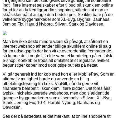
Til gengæld kan det stadigvæk blive gunstigt at kontrollere
indtil flere internet selskaber efter tilbud på skunklem online
forud for at du færdiggør din shopping, således at man er
skråsikker på at antage den bedste pris. Se ikke bare på de
velkendte byggemarkeder som XL-Byg, Bygma, Bauhaus,
Jem og Fix, Harald Nyborg, Silvan, Stark og Davidsen.
Man bør ikke desto mindre være så påvagt, at såfremt en
internet webshop afhænder billige skunklem online til salg
for en udsalgspris der kan virke overordentlig fremragende,
så kunne det i nogle tilfælde være et kendetegn på en falsk
e-shop. Kortkøb er trods alt omfattet af et regulativ, hvilket
begunstiger køber imod uoprigtige outlets på nettet.
Vi går generelt ind for køb med kort eller MobilePay. Som en
alternativ mulighed burde du anvende en billig
afbetalingsløsning fra f.eks. ViaBill, når du gerne vil
finansiere beløbet til skunklem i flere bidder. Det foreslåes
typisk i nichefokuserede webshops, men dog sjældent de
gængse byggemarkeder som eksempelvis Silvan, XL-Byg,
Stark, Jem og Fix, 10-4, Harald Nyborg, Bauhaus og
Davidsen.
Ses der på søgedata er det markant, at online shoppere tit