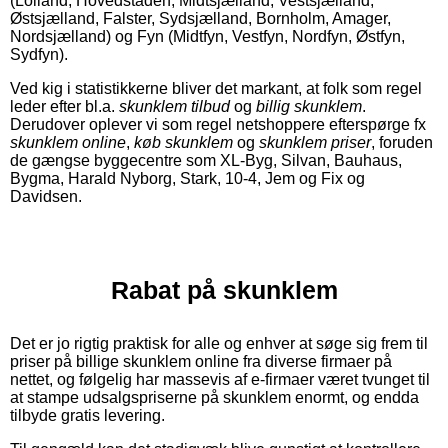
(Lolland, Hovedstaden, Midtsjælland, Vestsjælland,
Østsjælland, Falster, Sydsjælland, Bornholm, Amager,
Nordsjælland) og Fyn (Midtfyn, Vestfyn, Nordfyn, Østfyn,
Sydfyn).
Ved kig i statistikkerne bliver det markant, at folk som regel
leder efter bl.a.
skunklem tilbud
og
billig skunklem
.
Derudover oplever vi som regel netshoppere efterspørge fx
skunklem online
,
køb skunklem
og
skunklem priser
, foruden
de gængse byggecentre som XL-Byg, Silvan, Bauhaus,
Bygma, Harald Nyborg, Stark, 10-4, Jem og Fix og
Davidsen.
Rabat på skunklem
Det er jo rigtig praktisk for alle og enhver at søge sig frem til
priser på billige skunklem online fra diverse firmaer på
nettet, og følgelig har massevis af e-firmaer været tvunget til
at stampe udsalgspriserne på skunklem enormt, og endda
tilbyde gratis levering.