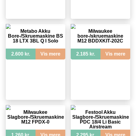
Metabo Akku
Milwaukee
Bore-/Skruemaskine BS
bore-/skruemaskine
18 LTX 3BL Q I Solo
M12 BDDXKIT-202C
2.600 kr.
Vis mere
2.185 kr.
Vis mere
Milwaukee
Festool Akku
Slagbore-/Skruemaskine
Slagbore-/Skruemaskine
M12 FPDX-0
PDC 18/4 Li Basic
Airstream
1.260 kr.
Vis mere
2.295 kr.
Vis mere