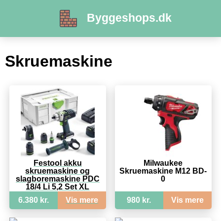
Byggeshops.dk
Skruemaskine
Festool akku
Milwaukee
skruemaskine og
Skruemaskine M12 BD-
slagboremaskine PDC
0
18/4 Li 5,2 Set XL
AIRSTREAM
6.380 kr.
Vis mere
980 kr.
Vis mere