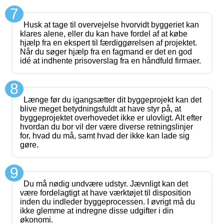
7
Husk at tage til overvejelse hvorvidt byggeriet kan
klares alene, eller du kan have fordel af at købe
hjælp fra en ekspert til færdiggørelsen af projektet.
Når du søger hjælp fra en fagmand er det en god
idé at indhente prisoverslag fra en håndfuld firmaer.
8
Længe før du igangsætter dit byggeprojekt kan det
blive meget betydningsfuldt at have styr på, at
byggeprojektet overhovedet ikke er ulovligt. Alt efter
hvordan du bor vil der være diverse retningslinjer
for, hvad du må, samt hvad der ikke kan lade sig
gøre.
9
Du må nødig undvære udstyr. Jævnligt kan det
være fordelagtigt at have værktøjet til disposition
inden du indleder byggeprocessen. I øvrigt må du
ikke glemme at indregne disse udgifter i din
økonomi.