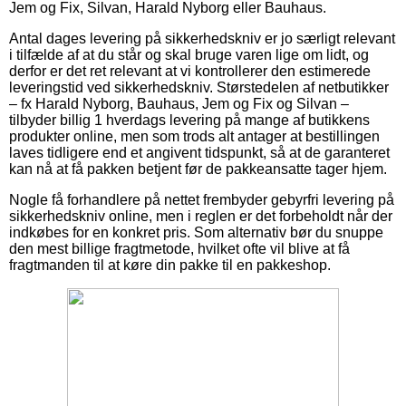
Jem og Fix, Silvan, Harald Nyborg eller Bauhaus.
Antal dages levering på sikkerhedskniv er jo særligt relevant
i tilfælde af at du står og skal bruge varen lige om lidt, og
derfor er det ret relevant at vi kontrollerer den estimerede
leveringstid ved sikkerhedskniv. Størstedelen af netbutikker
– fx Harald Nyborg, Bauhaus, Jem og Fix og Silvan –
tilbyder billig 1 hverdags levering på mange af butikkens
produkter online, men som trods alt antager at bestillingen
laves tidligere end et angivent tidspunkt, så at de garanteret
kan nå at få pakken betjent før de pakkeansatte tager hjem.
Nogle få forhandlere på nettet frembyder gebyrfri levering på
sikkerhedskniv online, men i reglen er det forbeholdt når der
indkøbes for en konkret pris. Som alternativ bør du snuppe
den mest billige fragtmetode, hvilket ofte vil blive at få
fragtmanden til at køre din pakke til en pakkeshop.