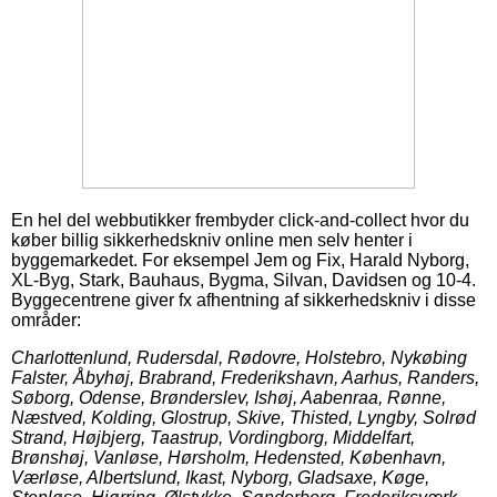
En hel del webbutikker frembyder click-and-collect hvor du
køber billig sikkerhedskniv online men selv henter i
byggemarkedet. For eksempel Jem og Fix, Harald Nyborg,
XL-Byg, Stark, Bauhaus, Bygma, Silvan, Davidsen og 10-4.
Byggecentrene giver fx afhentning af sikkerhedskniv i disse
områder:
Charlottenlund, Rudersdal, Rødovre, Holstebro, Nykøbing
Falster, Åbyhøj, Brabrand, Frederikshavn, Aarhus, Randers,
Søborg, Odense, Brønderslev, Ishøj, Aabenraa, Rønne,
Næstved, Kolding, Glostrup, Skive, Thisted, Lyngby, Solrød
Strand, Højbjerg, Taastrup, Vordingborg, Middelfart,
Brønshøj, Vanløse, Hørsholm, Hedensted, København,
Værløse, Albertslund, Ikast, Nyborg, Gladsaxe, Køge,