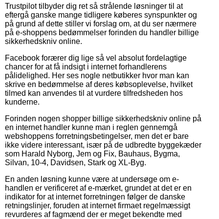
Trustpilot tilbyder dig ret så strålende løsninger til at
eftergå ganske mange tidligere køberes synspunkter og
på grund af dette stiller vi forslag om, at du ser nærmere
på e-shoppens bedømmelser forinden du handler billige
sikkerhedskniv online.
Facebook forærer dig lige så vel absolut fordelagtige
chancer for at få indsigt i internet forhandlerens
pålidelighed. Her ses nogle netbutikker hvor man kan
skrive en bedømmelse af deres købsoplevelse, hvilket
tilmed kan anvendes til at vurdere tilfredsheden hos
kunderne.
Forinden nogen shopper billige sikkerhedskniv online på
en internet handler kunne man i reglen gennemgå
webshoppens forretningsbetingelser, men det er bare
ikke videre interessant, især på de udbredte byggekæder
som Harald Nyborg, Jem og Fix, Bauhaus, Bygma,
Silvan, 10-4, Davidsen, Stark og XL-Byg.
En anden løsning kunne være at undersøge om e-
handlen er verificeret af e-mærket, grundet at det er en
indikator for at internet forretningen følger de danske
retningslinjer, foruden at internet firmaet regelmæssigt
revurderes af fagmænd der er meget bekendte med