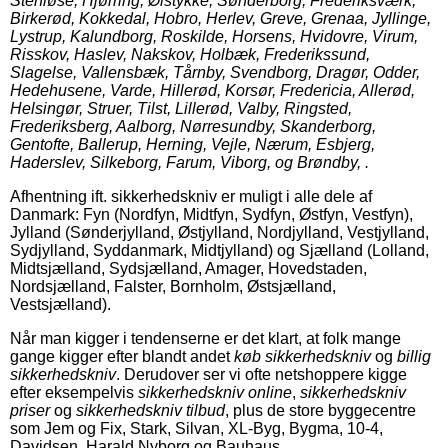
Stenløse, Hjørring, Ølstykke, Sønderborg, Frederiksværk,
Birkerød, Kokkedal, Hobro, Herlev, Greve, Grenaa, Jyllinge,
Lystrup, Kalundborg, Roskilde, Horsens, Hvidovre, Virum,
Risskov, Haslev, Nakskov, Holbæk, Frederikssund,
Slagelse, Vallensbæk, Tårnby, Svendborg, Dragør, Odder,
Hedehusene, Varde, Hillerød, Korsør, Fredericia, Allerød,
Helsingør, Struer, Tilst, Lillerød, Valby, Ringsted,
Frederiksberg, Aalborg, Nørresundby, Skanderborg,
Gentofte, Ballerup, Herning, Vejle, Nærum, Esbjerg,
Haderslev, Silkeborg, Farum, Viborg, og Brøndby, .
Afhentning ift. sikkerhedskniv er muligt i alle dele af
Danmark: Fyn (Nordfyn, Midtfyn, Sydfyn, Østfyn, Vestfyn),
Jylland (Sønderjylland, Østjylland, Nordjylland, Vestjylland,
Sydjylland, Syddanmark, Midtjylland) og Sjælland (Lolland,
Midtsjælland, Sydsjælland, Amager, Hovedstaden,
Nordsjælland, Falster, Bornholm, Østsjælland,
Vestsjælland).
Når man kigger i tendenserne er det klart, at folk mange
gange kigger efter blandt andet
køb sikkerhedskniv
og
billig
sikkerhedskniv
. Derudover ser vi ofte netshoppere kigge
efter eksempelvis
sikkerhedskniv online
,
sikkerhedskniv
priser
og
sikkerhedskniv tilbud
, plus de store byggecentre
som Jem og Fix, Stark, Silvan, XL-Byg, Bygma, 10-4,
Davidsen, Harald Nyborg og Bauhaus.