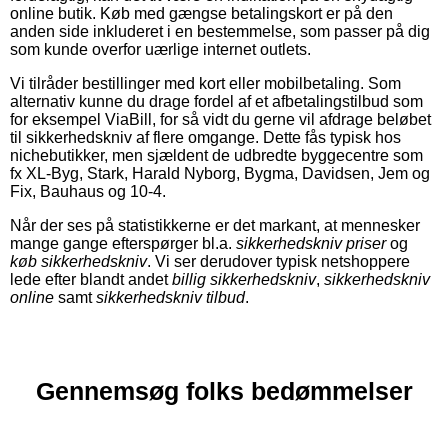
online butik. Køb med gængse betalingskort er på den
anden side inkluderet i en bestemmelse, som passer på dig
som kunde overfor uærlige internet outlets.
Vi tilråder bestillinger med kort eller mobilbetaling. Som
alternativ kunne du drage fordel af et afbetalingstilbud som
for eksempel ViaBill, for så vidt du gerne vil afdrage beløbet
til sikkerhedskniv af flere omgange. Dette fås typisk hos
nichebutikker, men sjældent de udbredte byggecentre som
fx XL-Byg, Stark, Harald Nyborg, Bygma, Davidsen, Jem og
Fix, Bauhaus og 10-4.
Når der ses på statistikkerne er det markant, at mennesker
mange gange efterspørger bl.a.
sikkerhedskniv priser
og
køb sikkerhedskniv
. Vi ser derudover typisk netshoppere
lede efter blandt andet
billig sikkerhedskniv
,
sikkerhedskniv
online
samt
sikkerhedskniv tilbud
.
Gennemsøg folks bedømmelser