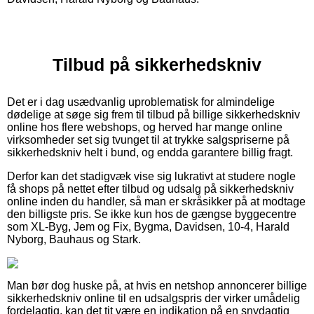
Tilbud på sikkerhedskniv
Det er i dag usædvanlig uproblematisk for almindelige
dødelige at søge sig frem til tilbud på billige sikkerhedskniv
online hos flere webshops, og herved har mange online
virksomheder set sig tvunget til at trykke salgspriserne på
sikkerhedskniv helt i bund, og endda garantere billig fragt.
Derfor kan det stadigvæk vise sig lukrativt at studere nogle
få shops på nettet efter tilbud og udsalg på sikkerhedskniv
online inden du handler, så man er skråsikker på at modtage
den billigste pris. Se ikke kun hos de gængse byggecentre
som XL-Byg, Jem og Fix, Bygma, Davidsen, 10-4, Harald
Nyborg, Bauhaus og Stark.
Man bør dog huske på, at hvis en netshop annoncerer billige
sikkerhedskniv online til en udsalgspris der virker umådelig
fordelagtig, kan det tit være en indikation på en snydagtig