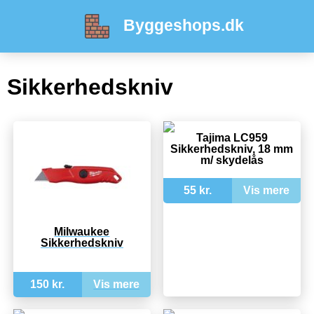
Byggeshops.dk
Sikkerhedskniv
Tajima LC959
Sikkerhedskniv, 18 mm
m/ skydelås
55 kr.
Vis mere
Milwaukee
Sikkerhedskniv
150 kr.
Vis mere