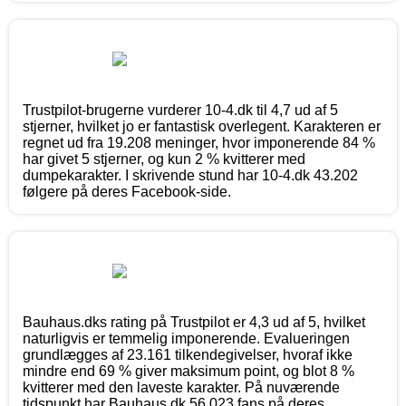
Trustpilot-brugerne vurderer 10-4.dk til 4,7 ud af 5
stjerner, hvilket jo er fantastisk overlegent. Karakteren er
regnet ud fra 19.208 meninger, hvor imponerende 84 %
har givet 5 stjerner, og kun 2 % kvitterer med
dumpekarakter. I skrivende stund har 10-4.dk 43.202
følgere på deres Facebook-side.
Bauhaus.dks rating på Trustpilot er 4,3 ud af 5, hvilket
naturligvis er temmelig imponerende. Evalueringen
grundlægges af 23.161 tilkendegivelser, hvoraf ikke
mindre end 69 % giver maksimum point, og blot 8 %
kvitterer med den laveste karakter. På nuværende
tidspunkt har Bauhaus.dk 56.023 fans på deres