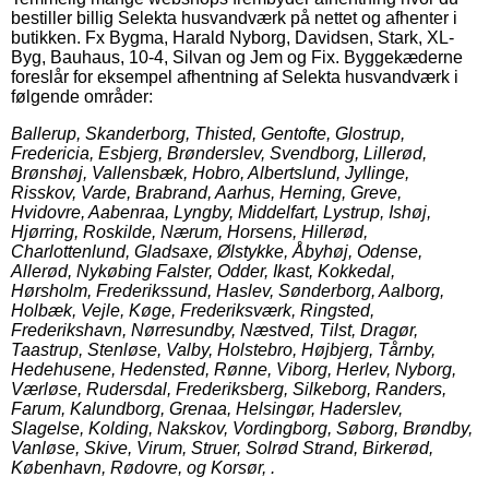
bestiller billig Selekta husvandværk på nettet og afhenter i
butikken. Fx Bygma, Harald Nyborg, Davidsen, Stark, XL-
Byg, Bauhaus, 10-4, Silvan og Jem og Fix. Byggekæderne
foreslår for eksempel afhentning af Selekta husvandværk i
følgende områder:
Ballerup, Skanderborg, Thisted, Gentofte, Glostrup,
Fredericia, Esbjerg, Brønderslev, Svendborg, Lillerød,
Brønshøj, Vallensbæk, Hobro, Albertslund, Jyllinge,
Risskov, Varde, Brabrand, Aarhus, Herning, Greve,
Hvidovre, Aabenraa, Lyngby, Middelfart, Lystrup, Ishøj,
Hjørring, Roskilde, Nærum, Horsens, Hillerød,
Charlottenlund, Gladsaxe, Ølstykke, Åbyhøj, Odense,
Allerød, Nykøbing Falster, Odder, Ikast, Kokkedal,
Hørsholm, Frederikssund, Haslev, Sønderborg, Aalborg,
Holbæk, Vejle, Køge, Frederiksværk, Ringsted,
Frederikshavn, Nørresundby, Næstved, Tilst, Dragør,
Taastrup, Stenløse, Valby, Holstebro, Højbjerg, Tårnby,
Hedehusene, Hedensted, Rønne, Viborg, Herlev, Nyborg,
Værløse, Rudersdal, Frederiksberg, Silkeborg, Randers,
Farum, Kalundborg, Grenaa, Helsingør, Haderslev,
Slagelse, Kolding, Nakskov, Vordingborg, Søborg, Brøndby,
Vanløse, Skive, Virum, Struer, Solrød Strand, Birkerød,
København, Rødovre, og Korsør, .