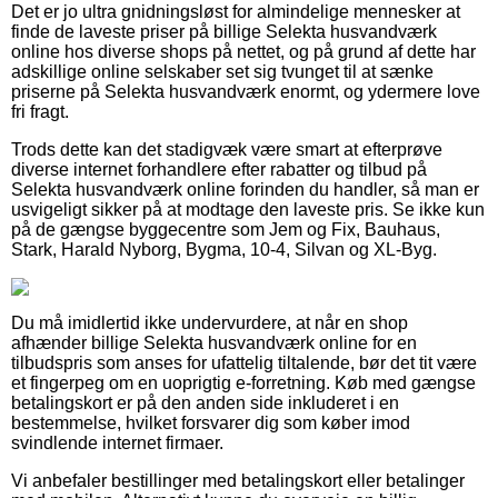
Det er jo ultra gnidningsløst for almindelige mennesker at
finde de laveste priser på billige Selekta husvandværk
online hos diverse shops på nettet, og på grund af dette har
adskillige online selskaber set sig tvunget til at sænke
priserne på Selekta husvandværk enormt, og ydermere love
fri fragt.
Trods dette kan det stadigvæk være smart at efterprøve
diverse internet forhandlere efter rabatter og tilbud på
Selekta husvandværk online forinden du handler, så man er
usvigeligt sikker på at modtage den laveste pris. Se ikke kun
på de gængse byggecentre som Jem og Fix, Bauhaus,
Stark, Harald Nyborg, Bygma, 10-4, Silvan og XL-Byg.
Du må imidlertid ikke undervurdere, at når en shop
afhænder billige Selekta husvandværk online for en
tilbudspris som anses for ufattelig tiltalende, bør det tit være
et fingerpeg om en uoprigtig e-forretning. Køb med gængse
betalingskort er på den anden side inkluderet i en
bestemmelse, hvilket forsvarer dig som køber imod
svindlende internet firmaer.
Vi anbefaler bestillinger med betalingskort eller betalinger