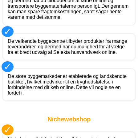
og dermed har du tilbuddet om at købe online og
transportere byggematerialerne personligt. Derigennem
kan man spare fragtomkostningen, samt sågar hente
varerne med det samme.
✓
De velkendte byggecentre tilbyder produkter fra mange
leverandører, og dermed har du mulighed for at vælge
fra et bredt udvalg af Selekta husvandværk online.
✓
De store byggemarkeder er etablerede og landskendte
butikker, hvilket medvirker til en tryghedsfølelse i
forbindelse med dit køb online. Dette vil nogle se en
fordel i.
Nichewebshop
✓