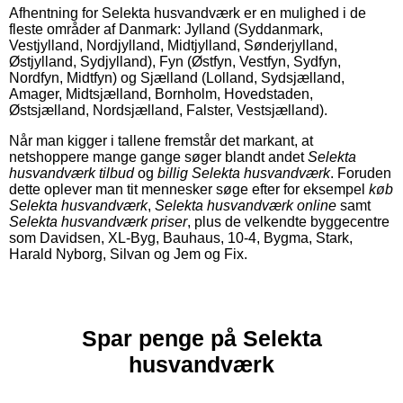
Afhentning for Selekta husvandværk er en mulighed i de
fleste områder af Danmark: Jylland (Syddanmark,
Vestjylland, Nordjylland, Midtjylland, Sønderjylland,
Østjylland, Sydjylland), Fyn (Østfyn, Vestfyn, Sydfyn,
Nordfyn, Midtfyn) og Sjælland (Lolland, Sydsjælland,
Amager, Midtsjælland, Bornholm, Hovedstaden,
Østsjælland, Nordsjælland, Falster, Vestsjælland).
Når man kigger i tallene fremstår det markant, at
netshoppere mange gange søger blandt andet
Selekta
husvandværk tilbud
og
billig Selekta husvandværk
. Foruden
dette oplever man tit mennesker søge efter for eksempel
køb
Selekta husvandværk
,
Selekta husvandværk online
samt
Selekta husvandværk priser
, plus de velkendte byggecentre
som Davidsen, XL-Byg, Bauhaus, 10-4, Bygma, Stark,
Harald Nyborg, Silvan og Jem og Fix.
Spar penge på Selekta
husvandværk