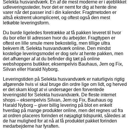
Selekta husvandværk. En af de mest moderne er i øjeblikket
udleveringssteder, hvor det er nemt for dig at hente dine
varer når det passer ind i din kalender. Fragtmetoden er
altså ekstremt ukompliceret, og oftest også den mest
letkøbte leveringsform.
Du burde ligeledes foretrække at få pakken leveret til hvor
du bor eller til adressen hvor du arbejder. Fragttypen er
oftest en lille smule mere bekostelig, men tillige ultra
bekvem ift. Selekta husvandværk online. Den mindst
kostelige leveringsmodel er dog selv at hente pakken, men
det afhænger af at du befinder dig tæt på online
webshoppens butikker, eksempelvis Bauhaus, Jem og Fix,
Silvan eller Harald Nyborg.
Leveringstiden på Selekta husvandværk er naturligvis rigtig
afgørende hvis vi skal bruge din ordre lige om lidt, og herved
er det skam klogt at vi undersøger den forventede
leveringstid for Selekta husvandværk. De fleste internet
shops – eksempelvis Silvan, Jem og Fix, Bauhaus og
Harald Nyborg – giver billig levering på blot en enkelt
hverdag på mange produkter online, men det regnes ud fra
at ordren placeres forinden et nøjagtigt tidspunkt, således at
de har mulighed for at nå at få produktet pakket forinden
medarbejderne har fyraften.