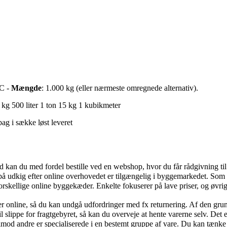
 C -
Mængde
: 1.000 kg (eller nærmeste omregnede alternativ).
 kg
500 liter
1 ton
15 kg
1 kubikmeter
gbag
i sække
løst leveret
an du med fordel bestille ved en webshop, hvor du får rådgivning til
 på udkig efter online overhovedet er tilgængelig i byggemarkedet. Som a
forskellige online byggekæder. Enkelte fokuserer på lave priser, og øvr
per online, så du kan undgå udfordringer med fx returnering. Af den g
 slippe for fragtgebyret, så kan du overveje at hente varerne selv. Det
mod andre er specialiserede i en bestemt gruppe af vare. Du kan tænke 