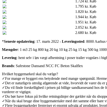
1.724 kr.
Køb
1.795 kr.
Køb
1.820 kr.
Køb
1.944 kr.
Køb
1.951 kr.
Køb
2.052 kr.
Køb
2.680 kr.
Køb
*
Seneste opdatering
: 17. marts 2022 -
Leveringssted
: 8000 Aarhus
Mængder
:
1 m3
25 kg
800 kg
20 kg
10 kg
25 kg
15 kg
500 kg
1000
Levering
:
hent selv
i løs vægt
afhentning
i poser
trailer
vognlæs
i bi
Brands
:
Safestone
Dansand
NCC
FC Beton
Skalflex
Hvilket byggemarked skal du vælge?
✓
For mange er byggeri ens betydende med mange spørgsmål. Hermed k
✓
Det er naturligvis utrolig afgørende at vide, hvorvidt de varer du er
✓
Du vil finde forskellighed i prisen på billige sandkassesand hos de 
vurderer er vigtigst.
✓
Du bør have fokus på hvilke retningslinjer der gælder når du shop
✓
Når du skal bruge dine byggematerialer med det samme eller bare vil
✓
Flere byggemarkeder fremviser et enormt udvalg af produkter, hvori