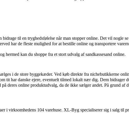
idrage til en tryghedsfølelse når man stopper online. Det vil nogle se 
ved har de fleste mulighed for at bestille online og transportere vare
og hermed kan du shoppe fra et stort udvalg af sandkassesand online.
sælges i de store byggekæder. Ved køb direkte fra nichebutikkerne online 
om tit har danske ejere, eventuelt tilmed lokalt nær dig. Dem bidrager du
på deres online produktudvalg, da de ikke sælger andet. På grund af det
 i virksomhedens 104 varehuse. XL-Byg specialiserer sig i salg til priv