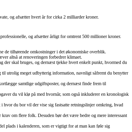
ate, og afsætter hvert år for cirka 2 milliarder kroner.
professionelle, og afsætter årligt for omtrent 500 millioner kroner.
regne de tilhørende omkostninger i det økonomiske overblik.
kræver altså at renoveringen forbedrer klimaet.
ting der skal bruges, og dernæst tjekke hvert enkelt punkt, hvormed du
 til utrolig meget udbytterig information, navnligt såfremt du benytter
kortlægge samtlige udgiftsposter, og dernæst finde frem til
 opgaver du vil klø på med hvornår, som også inkluderer en kronologisk
hvor du bor vil der vise sig fastsatte retningslinjer omkring, hvad
ler krav om flere folk. Desuden bør det være bedre og mere interessant
l plads i kalenderen, som er vigtigt for at man kan føle sig