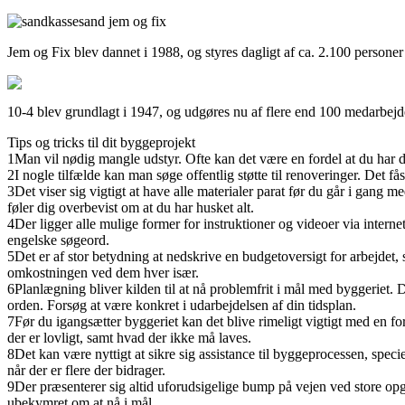
Jem og Fix blev dannet i 1988, og styres dagligt af ca. 2.100 personer i 
10-4 blev grundlagt i 1947, og udgøres nu af flere end 100 medarbejdere 
Tips og tricks til dit byggeprojekt
1
Man vil nødig mangle udstyr. Ofte kan det være en fordel at du har de
2
I nogle tilfælde kan man søge offentlig støtte til renoveringer. Det fås
3
Det viser sig vigtigt at have alle materialer parat før du går i gang
føler dig overbevist om at du har husket alt.
4
Der ligger alle mulige former for instruktioner og videoer via intern
engelske søgeord.
5
Det er af stor betydning at nedskrive en budgetoversigt for arbejdet, 
omkostningen ved dem hver især.
6
Planlægning bliver kilden til at nå problemfrit i mål med byggeriet.
orden. Forsøg at være konkret i udarbejdelsen af din tidsplan.
7
Før du igangsætter byggeriet kan det blive rimeligt vigtigt med en f
der er lovligt, samt hvad der ikke må laves.
8
Det kan være nyttigt at sikre sig assistance til byggeprocessen, spec
når der er flere der bidrager.
9
Der præsenterer sig altid uforudsigelige bump på vejen ved store opga
ubekymret om at nå i mål.