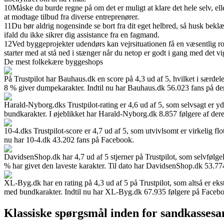
10
Måske du burde regne på om det er muligt at klare det hele selv, elle
at modtage tilbud fra diverse entreprenører.
11
Du bør aldrig nogensinde se bort fra dit eget helbred, så husk bekl
ifald du ikke sikrer dig assistance fra en fagmand.
12
Ved byggeprojekter udendørs kan vejrsituationen få en væsentlig ro
starter med at stå ned i stænger når du netop er godt i gang med det v
De mest folkekære byggeshops
På Trustpilot har Bauhaus.dk en score på 4,3 ud af 5, hvilket i særde
8 % giver dumpekarakter. Indtil nu har Bauhaus.dk 56.023 fans på de
Harald-Nyborg.dks Trustpilot-rating er 4,6 ud af 5, som selvsagt er y
bundkarakter. I øjeblikket har Harald-Nyborg.dk 8.857 følgere af der
10-4.dks Trustpilot-score er 4,7 ud af 5, som utvivlsomt er virkelig 
nu har 10-4.dk 43.202 fans på Facebook.
DavidsenShop.dk har 4,7 ud af 5 stjerner på Trustpilot, som selvfølge
% har givet den laveste karakter. Til dato har DavidsenShop.dk 53.77
XL-Byg.dk har en rating på 4,3 ud af 5 på Trustpilot, som altså er e
med bundkarakter. Indtil nu har XL-Byg.dk 67.935 følgere på Faceb
Klassiske spørgsmål inden for sandkassesa