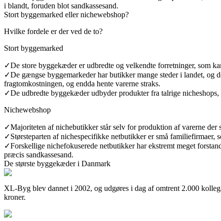
i blandt, foruden blot sandkassesand.
Stort byggemarked eller nichewebshop?
Hvilke fordele er der ved de to?
Stort byggemarked
✓
De store byggekæder er udbredte og velkendte forretninger, som kan b
✓
De gængse byggemarkeder har butikker mange steder i landet, og der
fragtomkostningen, og endda hente varerne straks.
✓
De udbredte byggekæder udbyder produkter fra talrige nicheshops, 
Nichewebshop
✓
Majoriteten af nichebutikker står selv for produktion af varerne der 
✓
Størsteparten af nichespecifikke netbutikker er små familiefirmaer, s
✓
Forskellige nichefokuserede netbutikker har ekstremt meget forstand 
præcis sandkassesand.
De største byggekæder i Danmark
XL-Byg blev dannet i 2002, og udgøres i dag af omtrent 2.000 kollegaer
kroner.