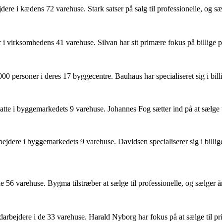
e i kædens 72 varehuse. Stark satser på salg til professionelle, og sæl
 virksomhedens 41 varehuse. Silvan har sit primære fokus på billige prise
personer i deres 17 byggecentre. Bauhaus har specialiseret sig i billige 
tte i byggemarkedets 9 varehuse. Johannes Fog sætter ind på at sælge ti
ere i byggemarkedets 9 varehuse. Davidsen specialiserer sig i billige pr
56 varehuse. Bygma tilstræber at sælge til professionelle, og sælger årli
rbejdere i de 33 varehuse. Harald Nyborg har fokus på at sælge til priv