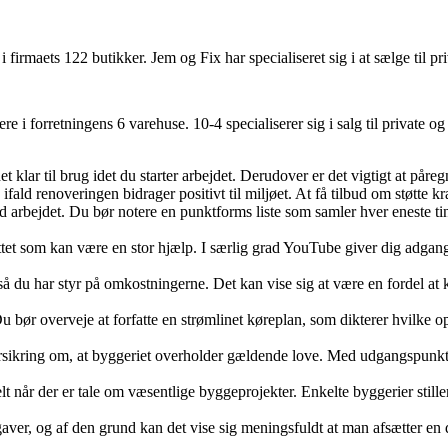
firmaets 122 butikker. Jem og Fix har specialiseret sig i at sælge til priv
i forretningens 6 varehuse. 10-4 specialiserer sig i salg til private og 
t klar til brug idet du starter arbejdet. Derudover er det vigtigt at på
 ifald renoveringen bidrager positivt til miljøet. At få tilbud om støtte 
 med arbejdet. Du bør notere en punktforms liste som samler hver eneste 
ettet som kan være en stor hjælp. I særlig grad YouTube giver dig adgang
så du har styr på omkostningerne. Det kan vise sig at være en fordel at 
 Du bør overveje at forfatte en strømlinet køreplan, som dikterer hvilke
orsikring om, at byggeriet overholder gældende love. Med udgangspunkt i 
ielt når der er tale om væsentlige byggeprojekter. Enkelte byggerier stil
ver, og af den grund kan det vise sig meningsfuldt at man afsætter en de