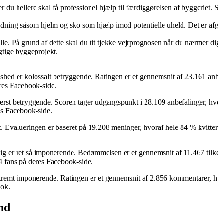
r du hellere skal få professionel hjælp til færdiggørelsen af byggeriet. 
ædning såsom hjelm og sko som hjælp imod potentielle uheld. Det er afgø
lle. På grund af dette skal du tit tjekke vejrprognosen når du nærmer 
igtige byggeprojekt.
leshed er kolossalt betryggende. Ratingen er et gennemsnit af 23.161 an
res Facebook-side.
derst betryggende. Scoren tager udgangspunkt i 28.109 anbefalinger, hv
es Facebook-side.
flot. Evalueringen er baseret på 19.208 meninger, hvoraf hele 84 % kvit
lig er ret så imponerende. Bedømmelsen er et gennemsnit af 11.467 tilke
4 fans på deres Facebook-side.
kstremt imponerende. Ratingen er et gennemsnit af 2.856 kommentarer, h
ook.
nd