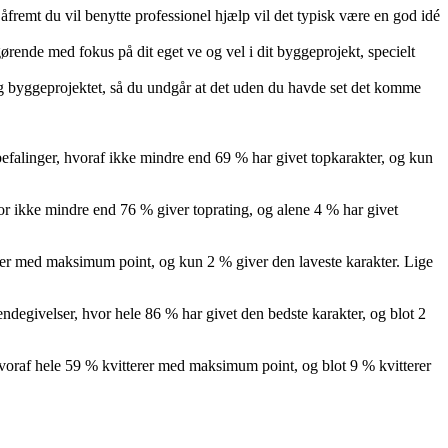
Såfremt du vil benytte professionel hjælp vil det typisk være en god idé
rende med fokus på dit eget ve og vel i dit byggeprojekt, specielt
dig byggeprojektet, så du undgår at det uden du havde set det komme
befalinger, hvoraf ikke mindre end 69 % har givet topkarakter, og kun
or ikke mindre end 76 % giver toprating, og alene 4 % har givet
terer med maksimum point, og kun 2 % giver den laveste karakter. Lige
ndegivelser, hvor hele 86 % har givet den bedste karakter, og blot 2
voraf hele 59 % kvitterer med maksimum point, og blot 9 % kvitterer