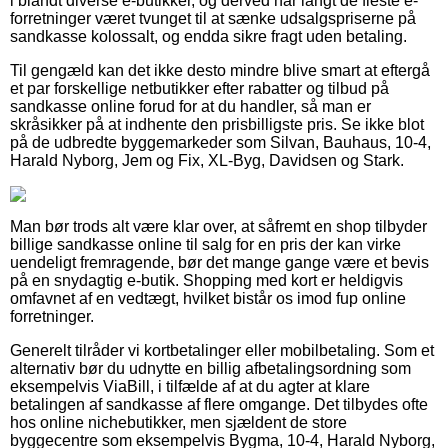
i blandt diverse e-butikker, og derved har langt de fleste e-
forretninger været tvunget til at sænke udsalgspriserne på
sandkasse kolossalt, og endda sikre fragt uden betaling.
Til gengæld kan det ikke desto mindre blive smart at eftergå
et par forskellige netbutikker efter rabatter og tilbud på
sandkasse online forud for at du handler, så man er
skråsikker på at indhente den prisbilligste pris. Se ikke blot
på de udbredte byggemarkeder som Silvan, Bauhaus, 10-4,
Harald Nyborg, Jem og Fix, XL-Byg, Davidsen og Stark.
Man bør trods alt være klar over, at såfremt en shop tilbyder
billige sandkasse online til salg for en pris der kan virke
uendeligt fremragende, bør det mange gange være et bevis
på en snydagtig e-butik. Shopping med kort er heldigvis
omfavnet af en vedtægt, hvilket bistår os imod fup online
forretninger.
Generelt tilråder vi kortbetalinger eller mobilbetaling. Som et
alternativ bør du udnytte en billig afbetalingsordning som
eksempelvis ViaBill, i tilfælde af at du agter at klare
betalingen af sandkasse af flere omgange. Det tilbydes ofte
hos online nichebutikker, men sjældent de store
byggecentre som eksempelvis Bygma, 10-4, Harald Nyborg,