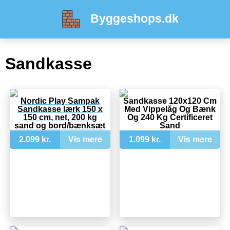
Byggeshops.dk
Sandkasse
Nordic Play Sampak
Sandkasse 120x120 Cm
Sandkasse lærk 150 x
Med Vippelåg Og Bænk
150 cm, net, 200 kg
Og 240 Kg Certificeret
sand og bord/bænksæt
Sand
- 805-750
2.099 kr.
Vis mere
1.099 kr.
Vis mere