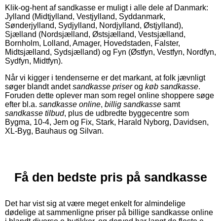
Klik-og-hent af sandkasse er muligt i alle dele af Danmark:
Jylland (Midtjylland, Vestjylland, Syddanmark,
Sønderjylland, Sydjylland, Nordjylland, Østjylland),
Sjælland (Nordsjælland, Østsjælland, Vestsjælland,
Bornholm, Lolland, Amager, Hovedstaden, Falster,
Midtsjælland, Sydsjælland) og Fyn (Østfyn, Vestfyn, Nordfyn,
Sydfyn, Midtfyn).
Når vi kigger i tendenserne er det markant, at folk jævnligt
søger blandt andet
sandkasse priser
og
køb sandkasse
.
Foruden dette oplever man som regel online shoppere søge
efter bl.a.
sandkasse online
,
billig sandkasse
samt
sandkasse tilbud
, plus de udbredte byggecentre som
Bygma, 10-4, Jem og Fix, Stark, Harald Nyborg, Davidsen,
XL-Byg, Bauhaus og Silvan.
Få den bedste pris på sandkasse
Det har vist sig at være meget enkelt for almindelige
dødelige at sammenligne priser på billige sandkasse online