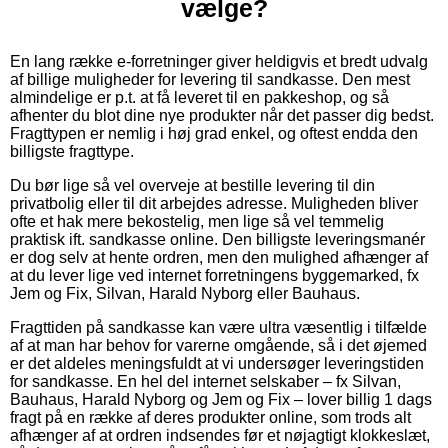
vælge?
En lang række e-forretninger giver heldigvis et bredt udvalg
af billige muligheder for levering til sandkasse. Den mest
almindelige er p.t. at få leveret til en pakkeshop, og så
afhenter du blot dine nye produkter når det passer dig bedst.
Fragttypen er nemlig i høj grad enkel, og oftest endda den
billigste fragttype.
Du bør lige så vel overveje at bestille levering til din
privatbolig eller til dit arbejdes adresse. Muligheden bliver
ofte et hak mere bekostelig, men lige så vel temmelig
praktisk ift. sandkasse online. Den billigste leveringsmanér
er dog selv at hente ordren, men den mulighed afhænger af
at du lever lige ved internet forretningens byggemarked, fx
Jem og Fix, Silvan, Harald Nyborg eller Bauhaus.
Fragttiden på sandkasse kan være ultra væsentlig i tilfælde
af at man har behov for varerne omgående, så i det øjemed
er det aldeles meningsfuldt at vi undersøger leveringstiden
for sandkasse. En hel del internet selskaber – fx Silvan,
Bauhaus, Harald Nyborg og Jem og Fix – lover billig 1 dags
fragt på en række af deres produkter online, som trods alt
afhænger af at ordren indsendes før et nøjagtigt klokkeslæt,