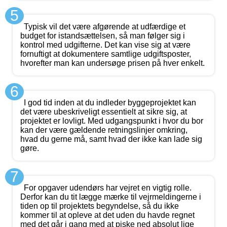
5
Typisk vil det være afgørende at udfærdige et
budget for istandsættelsen, så man følger sig i
kontrol med udgifterne. Det kan vise sig at være
fornuftigt at dokumentere samtlige udgiftsposter,
hvorefter man kan undersøge prisen på hver enkelt.
6
I god tid inden at du indleder byggeprojektet kan
det være ubeskriveligt essentielt at sikre sig, at
projektet er lovligt. Med udgangspunkt i hvor du bor
kan der være gældende retningslinjer omkring,
hvad du gerne må, samt hvad der ikke kan lade sig
gøre.
7
For opgaver udendørs har vejret en vigtig rolle.
Derfor kan du tit lægge mærke til vejrmeldingerne i
tiden op til projektets begyndelse, så du ikke
kommer til at opleve at det uden du havde regnet
med det går i gang med at piske ned absolut lige