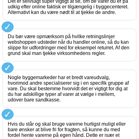
Det er selvsagt super vigtigt at se, om de varer du er på
udkig efter online faktisk er tilgængelig i byggecenteret.
Alternativt kan du være nødt til at tjekke de andre.
✓
Du bør være opmærksom på hvilke retningslinjer
webshoppen udsteder når du handler online, så du kan
slippe for udfordringer med for eksempel returret. Af den
grund skal man tjekke virksomhedens regler.
✓
Nogle byggemarkeder har et bredt vareudvalg,
hvorimod andre specialiserer sig i en specifik gruppe af
vare. Du skal bestemme hvorvidt det er vigtigt for dig at
du har adskillige typer af varer at vælge i mellem,
udover bare sandkasse.
✓
Hvis du står og skal bruge varerne hurtigst muligt eller
bare ønsker at blive fri for fragten, så kunne du med
fordel hente varerne på egen hånd. Dette er især et