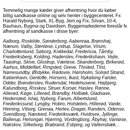
Temmelig mange kæder giver afhentning hvor du køber
billig sandkasse online og selv henter i byggecenteret. Fx
Harald Nyborg, Stark, XL-Byg, Jem og Fix, Silvan, 10-4,
Bauhaus, Bygma og Davidsen. Byggemarkederne foreslår fx
afhentning af sandkasse i disse byer:
Aalborg, Roskilde, Sønderborg, Aabenraa, Brønshøj,
Nærum, Valby, Stenløse, Lystrup, Slagelse, Virum,
Charlottenlund, Søborg, Kokkedal, Fredericia, Tårnby,
Frederiksberg, Kolding, Haderslev, Frederikshavn, Vejle,
Taastrup, Skive, Glostrup, Værløse, Skanderborg, Birkerød,
Aarhus, Middelfart, Ringsted, Greve, Thisted, Tilst,
Nørresundby, Ølstykke, Rødovre, Hørsholm, Solrød Strand,
København, Gentofte, Horsens, Ikast, Nykøbing Falster,
Odder, Brønderslev, Rudersdal, Hedehusene, Højbjerg,
Kalundborg, Risskov, Struer, Korsør, Haslev, Rønne,
Allerød, Køge, Lillerød, Brøndby, Holbæk, Gladsaxe,
Hedensted, Ishøj, Nyborg, Farum, Albertslund,
Frederikssund, Lyngby, Hobro, Holstebro, Hillerød, Varde,
Herning, Viborg, Grenaa, Herlev, Dragør, Randers, Odense,
Svendborg, Næstved, Frederiksværk, Hvidovre, Jyllinge,
Ballerup, Helsingør, Hjørring, Vordingborg, Åbyhøj, Vanløse,
Nakskov, Silkeborg, Brabrand, Esbjerg, og Vallensbæk, .