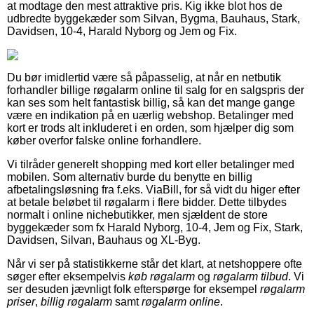
at modtage den mest attraktive pris. Kig ikke blot hos de
udbredte byggekæder som Silvan, Bygma, Bauhaus, Stark,
Davidsen, 10-4, Harald Nyborg og Jem og Fix.
Du bør imidlertid være så påpasselig, at når en netbutik
forhandler billige røgalarm online til salg for en salgspris der
kan ses som helt fantastisk billig, så kan det mange gange
være en indikation på en uærlig webshop. Betalinger med
kort er trods alt inkluderet i en orden, som hjælper dig som
køber overfor falske online forhandlere.
Vi tilråder generelt shopping med kort eller betalinger med
mobilen. Som alternativ burde du benytte en billig
afbetalingsløsning fra f.eks. ViaBill, for så vidt du higer efter
at betale beløbet til røgalarm i flere bidder. Dette tilbydes
normalt i online nichebutikker, men sjældent de store
byggekæder som fx Harald Nyborg, 10-4, Jem og Fix, Stark,
Davidsen, Silvan, Bauhaus og XL-Byg.
Når vi ser på statistikkerne står det klart, at netshoppere ofte
søger efter eksempelvis
køb røgalarm
og
røgalarm tilbud
. Vi
ser desuden jævnligt folk efterspørge for eksempel
røgalarm
priser
,
billig røgalarm
samt
røgalarm online
.