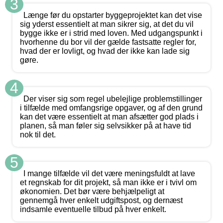
3
Længe før du opstarter byggeprojektet kan det vise
sig yderst essentielt at man sikrer sig, at det du vil
bygge ikke er i strid med loven. Med udgangspunkt i
hvorhenne du bor vil der gælde fastsatte regler for,
hvad der er lovligt, og hvad der ikke kan lade sig
gøre.
4
Der viser sig som regel ubelejlige problemstillinger
i tilfælde med omfangsrige opgaver, og af den grund
kan det være essentielt at man afsætter god plads i
planen, så man føler sig selvsikker på at have tid
nok til det.
5
I mange tilfælde vil det være meningsfuldt at lave
et regnskab for dit projekt, så man ikke er i tvivl om
økonomien. Det bør være behjælpeligt at
gennemgå hver enkelt udgiftspost, og dernæst
indsamle eventuelle tilbud på hver enkelt.