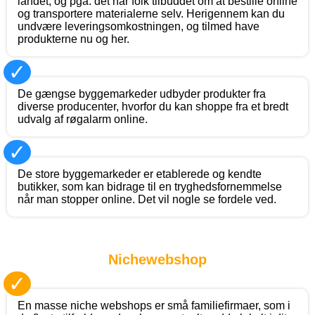
landet, og pga. det har folk tilbuddet om at bestille online
og transportere materialerne selv. Herigennem kan du
undvære leveringsomkostningen, og tilmed have
produkterne nu og her.
✓
De gængse byggemarkeder udbyder produkter fra
diverse producenter, hvorfor du kan shoppe fra et bredt
udvalg af røgalarm online.
✓
De store byggemarkeder er etablerede og kendte
butikker, som kan bidrage til en tryghedsfornemmelse
når man stopper online. Det vil nogle se fordele ved.
Nichewebshop
✓
En masse niche webshops er små familiefirmaer, som i