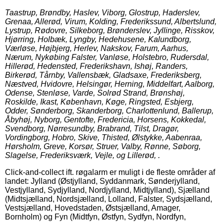
Taastrup, Brøndby, Haslev, Viborg, Glostrup, Haderslev,
Grenaa, Allerød, Virum, Kolding, Frederikssund, Albertslund,
Lystrup, Rødovre, Silkeborg, Brønderslev, Jyllinge, Risskov,
Hjørring, Holbæk, Lyngby, Hedehusene, Kalundborg,
Værløse, Højbjerg, Herlev, Nakskov, Farum, Aarhus,
Nærum, Nykøbing Falster, Vanløse, Holstebro, Rudersdal,
Hillerød, Hedensted, Frederikshavn, Ishøj, Randers,
Birkerød, Tårnby, Vallensbæk, Gladsaxe, Frederiksberg,
Næstved, Hvidovre, Helsingør, Herning, Middelfart, Aalborg,
Odense, Stenløse, Varde, Solrød Strand, Brønshøj,
Roskilde, Ikast, København, Køge, Ringsted, Esbjerg,
Odder, Sønderborg, Skanderborg, Charlottenlund, Ballerup,
Åbyhøj, Nyborg, Gentofte, Fredericia, Horsens, Kokkedal,
Svendborg, Nørresundby, Brabrand, Tilst, Dragør,
Vordingborg, Hobro, Skive, Thisted, Ølstykke, Aabenraa,
Hørsholm, Greve, Korsør, Struer, Valby, Rønne, Søborg,
Slagelse, Frederiksværk, Vejle, og Lillerød, .
Click-and-collect ift. røgalarm er muligt i de fleste områder af
landet: Jylland (Østjylland, Syddanmark, Sønderjylland,
Vestjylland, Sydjylland, Nordjylland, Midtjylland), Sjælland
(Midtsjælland, Nordsjælland, Lolland, Falster, Sydsjælland,
Vestsjælland, Hovedstaden, Østsjælland, Amager,
Bornholm) og Fyn (Midtfyn, Østfyn, Sydfyn, Nordfyn,