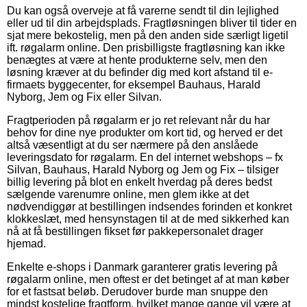
Du kan også overveje at få varerne sendt til din lejlighed
eller ud til din arbejdsplads. Fragtløsningen bliver til tider en
sjat mere bekostelig, men på den anden side særligt ligetil
ift. røgalarm online. Den prisbilligste fragtløsning kan ikke
benægtes at være at hente produkterne selv, men den
løsning kræver at du befinder dig med kort afstand til e-
firmaets byggecenter, for eksempel Bauhaus, Harald
Nyborg, Jem og Fix eller Silvan.
Fragtperioden på røgalarm er jo ret relevant når du har
behov for dine nye produkter om kort tid, og herved er det
altså væsentligt at du ser nærmere på den anslåede
leveringsdato for røgalarm. En del internet webshops – fx
Silvan, Bauhaus, Harald Nyborg og Jem og Fix – tilsiger
billig levering på blot en enkelt hverdag på deres bedst
sælgende varenumre online, men glem ikke at det
nødvendiggør at bestillingen indsendes forinden et konkret
klokkeslæt, med hensynstagen til at de med sikkerhed kan
nå at få bestillingen fikset før pakkepersonalet drager
hjemad.
Enkelte e-shops i Danmark garanterer gratis levering på
røgalarm online, men oftest er det betinget af at man køber
for et fastsat beløb. Derudover burde man snuppe den
mindst kostelige fragtform, hvilket mange gange vil være at