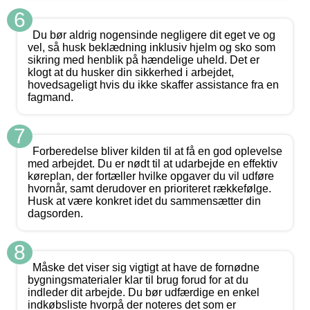
6
Du bør aldrig nogensinde negligere dit eget ve og
vel, så husk beklædning inklusiv hjelm og sko som
sikring med henblik på hændelige uheld. Det er
klogt at du husker din sikkerhed i arbejdet,
hovedsageligt hvis du ikke skaffer assistance fra en
fagmand.
7
Forberedelse bliver kilden til at få en god oplevelse
med arbejdet. Du er nødt til at udarbejde en effektiv
køreplan, der fortæller hvilke opgaver du vil udføre
hvornår, samt derudover en prioriteret rækkefølge.
Husk at være konkret idet du sammensætter din
dagsorden.
8
Måske det viser sig vigtigt at have de fornødne
bygningsmaterialer klar til brug forud for at du
indleder dit arbejde. Du bør udfærdige en enkel
indkøbsliste hvorpå der noteres det som er