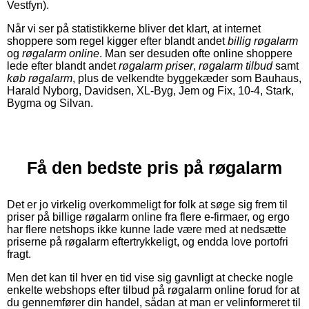
Vestfyn).
Når vi ser på statistikkerne bliver det klart, at internet
shoppere som regel kigger efter blandt andet
billig røgalarm
og
røgalarm online
. Man ser desuden ofte online shoppere
lede efter blandt andet
røgalarm priser
,
røgalarm tilbud
samt
køb røgalarm
, plus de velkendte byggekæder som Bauhaus,
Harald Nyborg, Davidsen, XL-Byg, Jem og Fix, 10-4, Stark,
Bygma og Silvan.
Få den bedste pris på røgalarm
Det er jo virkelig overkommeligt for folk at søge sig frem til
priser på billige røgalarm online fra flere e-firmaer, og ergo
har flere netshops ikke kunne lade være med at nedsætte
priserne på røgalarm eftertrykkeligt, og endda love portofri
fragt.
Men det kan til hver en tid vise sig gavnligt at checke nogle
enkelte webshops efter tilbud på røgalarm online forud for at
du gennemfører din handel, sådan at man er velinformeret til