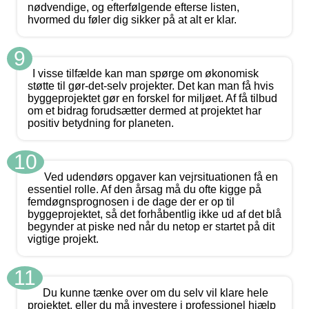
nødvendige, og efterfølgende efterse listen,
hvormed du føler dig sikker på at alt er klar.
9
I visse tilfælde kan man spørge om økonomisk
støtte til gør-det-selv projekter. Det kan man få hvis
byggeprojektet gør en forskel for miljøet. Af få tilbud
om et bidrag forudsætter dermed at projektet har
positiv betydning for planeten.
10
Ved udendørs opgaver kan vejrsituationen få en
essentiel rolle. Af den årsag må du ofte kigge på
femdøgnsprognosen i de dage der er op til
byggeprojektet, så det forhåbentlig ikke ud af det blå
begynder at piske ned når du netop er startet på dit
vigtige projekt.
11
Du kunne tænke over om du selv vil klare hele
projektet, eller du må investere i professionel hjælp