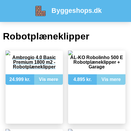
Byggeshops.dk
Robotplæneklipper
Ambrogio 4.0 Basic
AL-KO Robolinho 500 E
Premium 1800 m2 -
Robotplæneklipper +
Robotplæneklipper
Garage
24.999 kr.
Vis mere
4.895 kr.
Vis mere