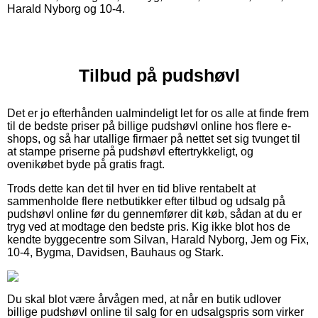
Harald Nyborg og 10-4.
Tilbud på pudshøvl
Det er jo efterhånden ualmindeligt let for os alle at finde frem
til de bedste priser på billige pudshøvl online hos flere e-
shops, og så har utallige firmaer på nettet set sig tvunget til
at stampe priserne på pudshøvl eftertrykkeligt, og
ovenikøbet byde på gratis fragt.
Trods dette kan det til hver en tid blive rentabelt at
sammenholde flere netbutikker efter tilbud og udsalg på
pudshøvl online før du gennemfører dit køb, sådan at du er
tryg ved at modtage den bedste pris. Kig ikke blot hos de
kendte byggecentre som Silvan, Harald Nyborg, Jem og Fix,
10-4, Bygma, Davidsen, Bauhaus og Stark.
Du skal blot være årvågen med, at når en butik udlover
billige pudshøvl online til salg for en udsalgspris som virker