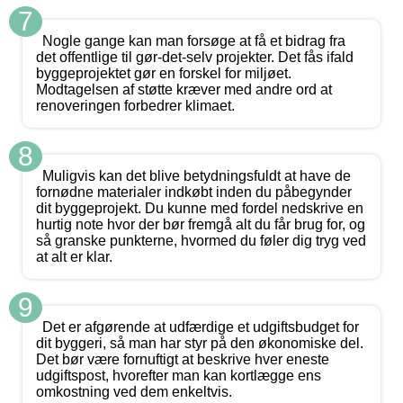
7
Nogle gange kan man forsøge at få et bidrag fra
det offentlige til gør-det-selv projekter. Det fås ifald
byggeprojektet gør en forskel for miljøet.
Modtagelsen af støtte kræver med andre ord at
renoveringen forbedrer klimaet.
8
Muligvis kan det blive betydningsfuldt at have de
fornødne materialer indkøbt inden du påbegynder
dit byggeprojekt. Du kunne med fordel nedskrive en
hurtig note hvor der bør fremgå alt du får brug for, og
så granske punkterne, hvormed du føler dig tryg ved
at alt er klar.
9
Det er afgørende at udfærdige et udgiftsbudget for
dit byggeri, så man har styr på den økonomiske del.
Det bør være fornuftigt at beskrive hver eneste
udgiftspost, hvorefter man kan kortlægge ens
omkostning ved dem enkeltvis.