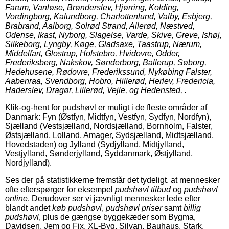
Farum, Vanløse, Brønderslev, Hjørring, Kolding,
Vordingborg, Kalundborg, Charlottenlund, Valby, Esbjerg,
Brabrand, Aalborg, Solrød Strand, Allerød, Næstved,
Odense, Ikast, Nyborg, Slagelse, Varde, Skive, Greve, Ishøj,
Silkeborg, Lyngby, Køge, Gladsaxe, Taastrup, Nærum,
Middelfart, Glostrup, Holstebro, Hvidovre, Odder,
Frederiksberg, Nakskov, Sønderborg, Ballerup, Søborg,
Hedehusene, Rødovre, Frederikssund, Nykøbing Falster,
Aabenraa, Svendborg, Hobro, Hillerød, Herlev, Fredericia,
Haderslev, Dragør, Lillerød, Vejle, og Hedensted, .
Klik-og-hent for pudshøvl er muligt i de fleste områder af
Danmark: Fyn (Østfyn, Midtfyn, Vestfyn, Sydfyn, Nordfyn),
Sjælland (Vestsjælland, Nordsjælland, Bornholm, Falster,
Østsjælland, Lolland, Amager, Sydsjælland, Midtsjælland,
Hovedstaden) og Jylland (Sydjylland, Midtjylland,
Vestjylland, Sønderjylland, Syddanmark, Østjylland,
Nordjylland).
Ses der på statistikkerne fremstår det tydeligt, at mennesker
ofte efterspørger for eksempel
pudshøvl tilbud
og
pudshøvl
online
. Derudover ser vi jævnligt mennesker lede efter
blandt andet
køb pudshøvl
,
pudshøvl priser
samt
billig
pudshøvl
, plus de gængse byggekæder som Bygma,
Davidsen, Jem og Fix, XL-Byg, Silvan, Bauhaus, Stark,