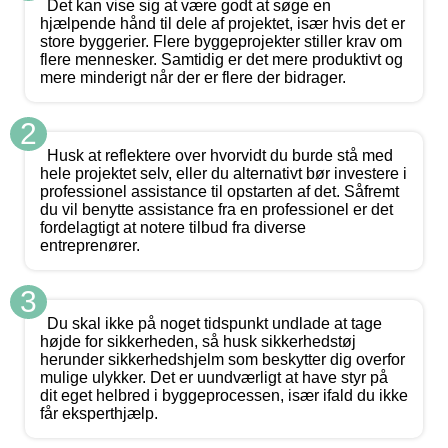
Det kan vise sig at være godt at søge en
hjælpende hånd til dele af projektet, især hvis det er
store byggerier. Flere byggeprojekter stiller krav om
flere mennesker. Samtidig er det mere produktivt og
mere minderigt når der er flere der bidrager.
2
Husk at reflektere over hvorvidt du burde stå med
hele projektet selv, eller du alternativt bør investere i
professionel assistance til opstarten af det. Såfremt
du vil benytte assistance fra en professionel er det
fordelagtigt at notere tilbud fra diverse
entreprenører.
3
Du skal ikke på noget tidspunkt undlade at tage
højde for sikkerheden, så husk sikkerhedstøj
herunder sikkerhedshjelm som beskytter dig overfor
mulige ulykker. Det er uundværligt at have styr på
dit eget helbred i byggeprocessen, især ifald du ikke
får eksperthjælp.