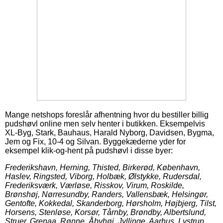
Mange netshops foreslår afhentning hvor du bestiller billig
pudshøvl online men selv henter i butikken. Eksempelvis
XL-Byg, Stark, Bauhaus, Harald Nyborg, Davidsen, Bygma,
Jem og Fix, 10-4 og Silvan. Byggekæderne yder for
eksempel klik-og-hent på pudshøvl i disse byer:
Frederikshavn, Herning, Thisted, Birkerød, København,
Haslev, Ringsted, Viborg, Holbæk, Ølstykke, Rudersdal,
Frederiksværk, Værløse, Risskov, Virum, Roskilde,
Brønshøj, Nørresundby, Randers, Vallensbæk, Helsingør,
Gentofte, Kokkedal, Skanderborg, Hørsholm, Højbjerg, Tilst,
Horsens, Stenløse, Korsør, Tårnby, Brøndby, Albertslund,
Struer, Grenaa, Rønne, Åbyhøj, Jyllinge, Aarhus, Lystrup,