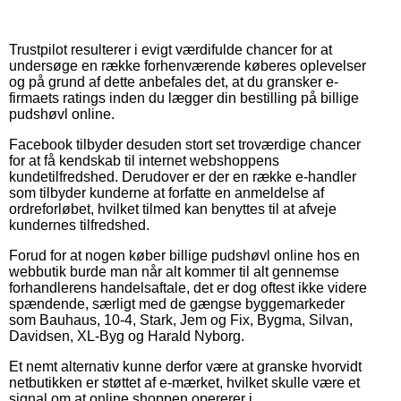
Trustpilot resulterer i evigt værdifulde chancer for at
undersøge en række forhenværende køberes oplevelser
og på grund af dette anbefales det, at du gransker e-
firmaets ratings inden du lægger din bestilling på billige
pudshøvl online.
Facebook tilbyder desuden stort set troværdige chancer
for at få kendskab til internet webshoppens
kundetilfredshed. Derudover er der en række e-handler
som tilbyder kunderne at forfatte en anmeldelse af
ordreforløbet, hvilket tilmed kan benyttes til at afveje
kundernes tilfredshed.
Forud for at nogen køber billige pudshøvl online hos en
webbutik burde man når alt kommer til alt gennemse
forhandlerens handelsaftale, det er dog oftest ikke videre
spændende, særligt med de gængse byggemarkeder
som Bauhaus, 10-4, Stark, Jem og Fix, Bygma, Silvan,
Davidsen, XL-Byg og Harald Nyborg.
Et nemt alternativ kunne derfor være at granske hvorvidt
netbutikken er støttet af e-mærket, hvilket skulle være et
signal om at online shoppen opererer i