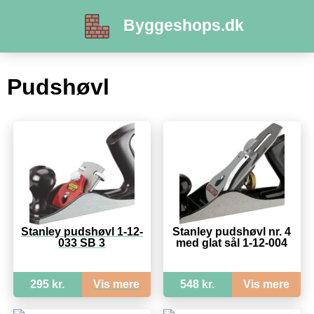
Byggeshops.dk
Pudshøvl
Stanley pudshøvl 1-12-
Stanley pudshøvl nr. 4
033 SB 3
med glat sål 1-12-004
295 kr.
Vis mere
548 kr.
Vis mere