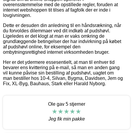
overensstemmelse med de opstillede regler, foruden at
internet webshoppen tit tilses af fagfolk der er inde i
lovgivningen.
Dette er desuden din anledning til en håndsrækning, når
du forvoldes dilemmaer ved dit indkøb af pudshøvl.
Ligeledes er det klogt at man er vaks omkring de
grundlæggende betingelser der har indvirkning på købet
af pudshøvl online, for eksempel den
ombytningsrettighed internet virksomheden bruger.
Her er det ydermere essesentielt, at man til enhver tid
bevarer ens kvittering på e-mail, så man en anden gang
vil kunne påvise sin bestilling af pudshøvl, uagtet om
man bestiller hos 10-4, Silvan, Bygma, Davidsen, Jem og
Fix, XL-Byg, Bauhaus, Stark eller Harald Nyborg.
Ole gav 5 stjerner
Jeg fik min pakke