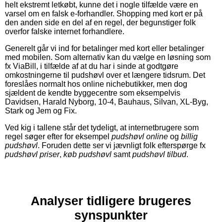
helt ekstremt letkøbt, kunne det i nogle tilfælde være en
varsel om en falsk e-forhandler. Shopping med kort er på
den anden side en del af en regel, der begunstiger folk
overfor falske internet forhandlere.
Generelt går vi ind for betalinger med kort eller betalinger
med mobilen. Som alternativ kan du vælge en løsning som
fx ViaBill, i tilfælde af at du har i sinde at godtgøre
omkostningerne til pudshøvl over et længere tidsrum. Det
foreslåes normalt hos online nichebutikker, men dog
sjældent de kendte byggecentre som eksempelvis
Davidsen, Harald Nyborg, 10-4, Bauhaus, Silvan, XL-Byg,
Stark og Jem og Fix.
Ved kig i tallene står det tydeligt, at internetbrugere som
regel søger efter for eksempel
pudshøvl online
og
billig
pudshøvl
. Foruden dette ser vi jævnligt folk efterspørge fx
pudshøvl priser
,
køb pudshøvl
samt
pudshøvl tilbud
.
Analyser tidligere brugeres
synspunkter