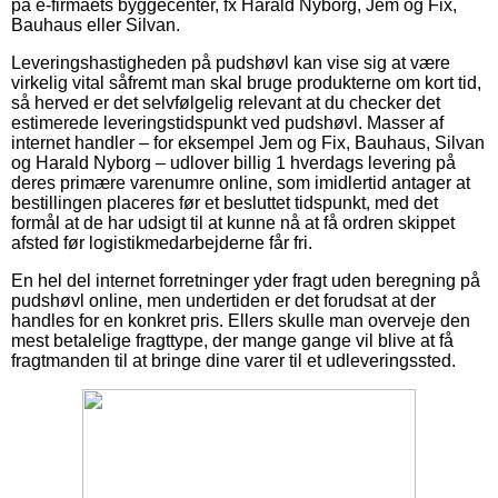
på e-firmaets byggecenter, fx Harald Nyborg, Jem og Fix,
Bauhaus eller Silvan.
Leveringshastigheden på pudshøvl kan vise sig at være
virkelig vital såfremt man skal bruge produkterne om kort tid,
så herved er det selvfølgelig relevant at du checker det
estimerede leveringstidspunkt ved pudshøvl. Masser af
internet handler – for eksempel Jem og Fix, Bauhaus, Silvan
og Harald Nyborg – udlover billig 1 hverdags levering på
deres primære varenumre online, som imidlertid antager at
bestillingen placeres før et besluttet tidspunkt, med det
formål at de har udsigt til at kunne nå at få ordren skippet
afsted før logistikmedarbejderne får fri.
En hel del internet forretninger yder fragt uden beregning på
pudshøvl online, men undertiden er det forudsat at der
handles for en konkret pris. Ellers skulle man overveje den
mest betalelige fragttype, der mange gange vil blive at få
fragtmanden til at bringe dine varer til et udleveringssted.