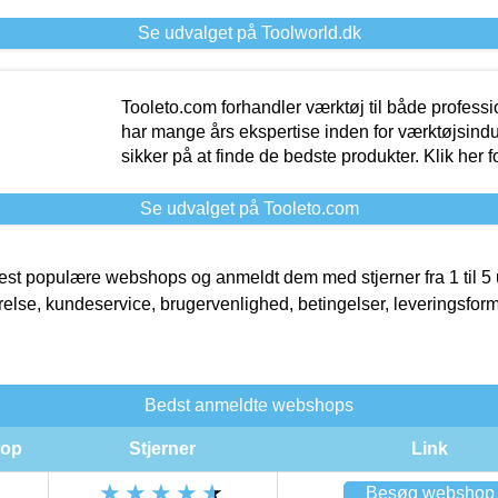
Se udvalget på Toolworld.dk
Tooleto.com forhandler værktøj til både profess
har mange års ekspertise inden for værktøjsindu
sikker på at finde de bedste produkter. Klik her f
Se udvalget på Tooleto.com
t populære webshops og anmeldt dem med stjerner fra 1 til 5 ud
rrelse, kundeservice, brugervenlighed, betingelser, leveringsfor
Bedst anmeldte webshops
op
Stjerner
Link
Besøg webshop