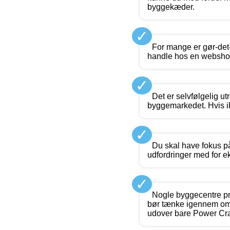
byggekæder.
✓
For mange er gør-det
handle hos en webshop, 
✓
Det er selvfølgelig ut
byggemarkedet. Hvis ik
✓
Du skal have fokus på
udfordringer med for e
✓
Nogle byggecentre præ
bør tænke igennem om d
udover bare Power Craft