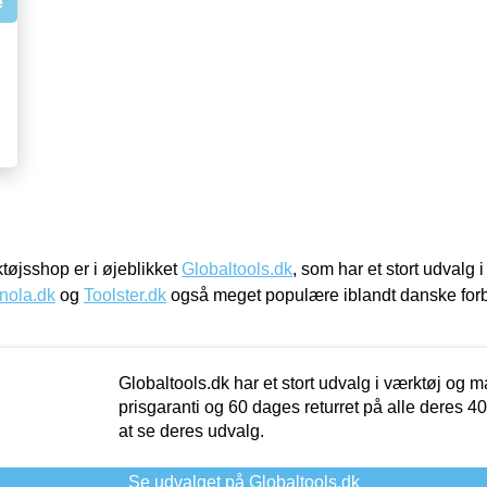
e
øjsshop er i øjeblikket
Globaltools.dk
, som har et stort udvalg
nola.dk
og
Toolster.dk
også meget populære iblandt danske for
Globaltools.dk har et stort udvalg i værktøj og m
prisgaranti og 60 dages returret på alle deres 40.
at se deres udvalg.
Se udvalget på Globaltools.dk