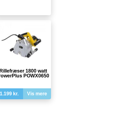
Rillefræser 1800 watt
owerPlus POWX0650
1.199 kr.
Vis mere