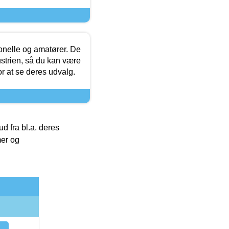
ionelle og amatører. De
strien, så du kan være
or at se deres udvalg.
 fra bl.a. deres
mer og