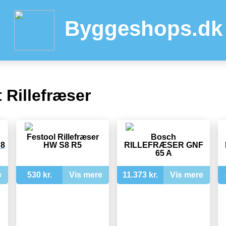
Byggeshops.dk
 Rillefræser
Festool Rillefræser
Bosch
S8
HW S8 R5
RILLEFRÆSER GNF
65 A
e
530 kr.
Vis mere
11.373 kr.
Vis mere