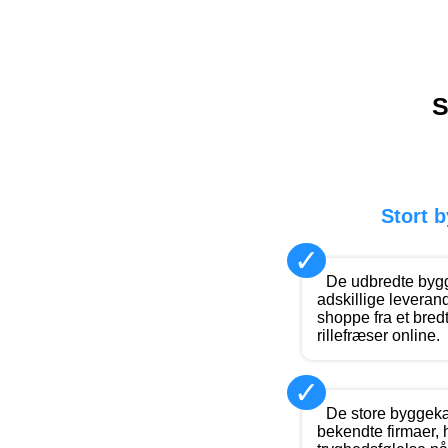
S
Stort 
✓
De udbredte bygg
adskillige leveran
shoppe fra et bred
rillefræser online.
✓
De store byggekæ
bekendte firmaer, h