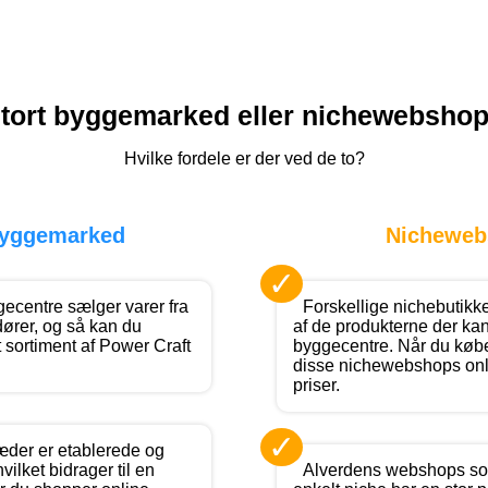
tort byggemarked eller nichewebsho
Hvilke fordele er der ved de to?
byggemarked
Nicheweb
✓
ecentre sælger varer fra
Forskellige nichebutikk
dører, og så kan du
af de produkterne der kan
t sortiment af Power Craft
byggecentre. Når du købe
disse nichewebshops onl
priser.
✓
der er etablerede og
vilket bidrager til en
Alverdens webshops so