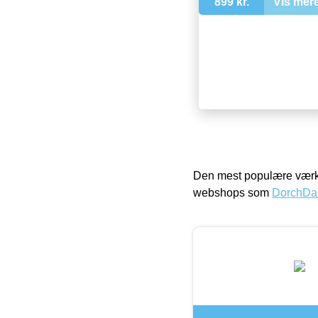
899 kr.
Vis mer
Den mest populære værkt
webshops som
DorchDa