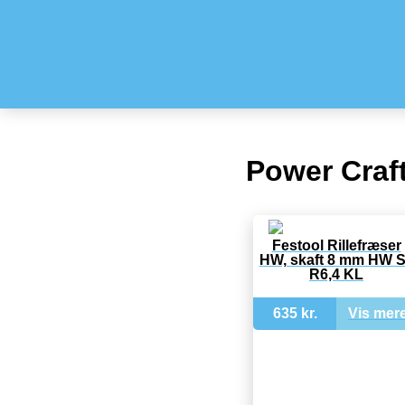
Power Craft
Festool Rillefræser
HW, skaft 8 mm HW 
R6,4 KL
635 kr.
Vis mer