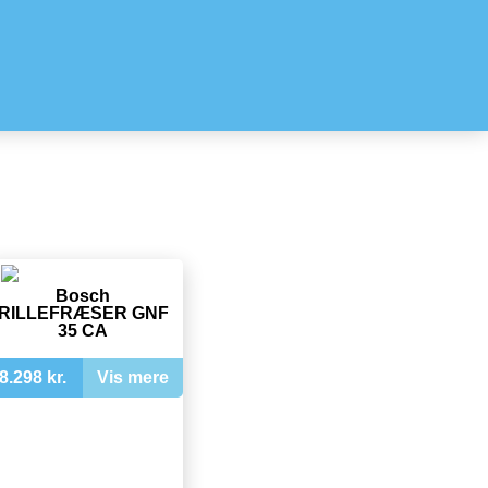
Bosch
RILLEFRÆSER GNF
35 CA
8.298 kr.
Vis mere