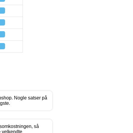
webshop. Nogle satser på
gste.
gsomkostningen, så
de velkendte