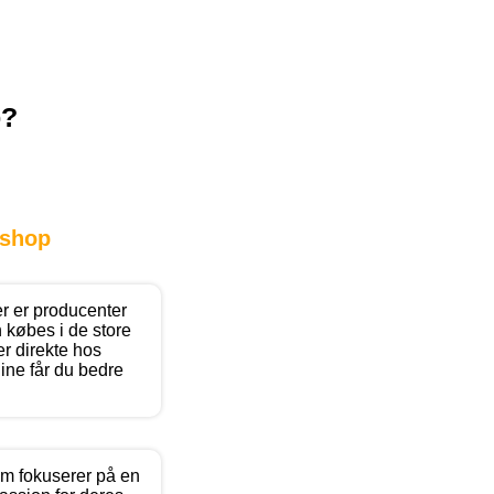
p?
shop
er er producenter
 købes i de store
r direkte hos
ine får du bedre
m fokuserer på en