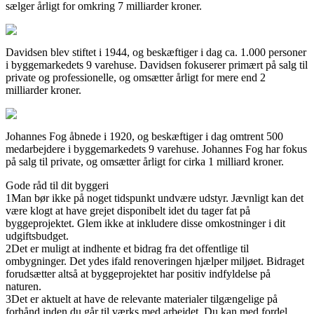
sælger årligt for omkring 7 milliarder kroner.
Davidsen blev stiftet i 1944, og beskæftiger i dag ca. 1.000 personer
i byggemarkedets 9 varehuse. Davidsen fokuserer primært på salg til
private og professionelle, og omsætter årligt for mere end 2
milliarder kroner.
Johannes Fog åbnede i 1920, og beskæftiger i dag omtrent 500
medarbejdere i byggemarkedets 9 varehuse. Johannes Fog har fokus
på salg til private, og omsætter årligt for cirka 1 milliard kroner.
Gode råd til dit byggeri
1
Man bør ikke på noget tidspunkt undvære udstyr. Jævnligt kan det
være klogt at have grejet disponibelt idet du tager fat på
byggeprojektet. Glem ikke at inkludere disse omkostninger i dit
udgiftsbudget.
2
Det er muligt at indhente et bidrag fra det offentlige til
ombygninger. Det ydes ifald renoveringen hjælper miljøet. Bidraget
forudsætter altså at byggeprojektet har positiv indfyldelse på
naturen.
3
Det er aktuelt at have de relevante materialer tilgængelige på
forhånd inden du går til værks med arbejdet. Du kan med fordel