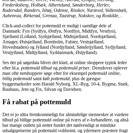
Frederiksberg, Holbæk, Albertslund, Sønderborg, Herlev,
Rudersdal, Randers, Ishøj, Odense, Risskov, Næstved, Vallensbæk,
Aabenraa, Birkerød, Grenaa, Taastrup, Nakskov, og Roskilde, .
Click-and-collect for pottemuld er muligt i samtlige dele af
Danmark: Fyn (Sydfyn, Østfyn, Nordfyn, Midtfyn, Vestfyn),
Sjælland (Lolland, Sydsjælland, Midtsjælland, Nordsjælland,
Amager, Østsjælland, Bornholm, Falster, Vestsjælland,
Hovedstaden) og Jylland (Nordjylland, Sønderjylland, Sydjylland,
Vestjylland, Midtjylland, Syddanmark, Østjylland).
Ses der på søgedata bliver det klart, at online shoppere typisk leder
efter bl.a.
pottemuld tilbud
og
pottemuld priser
. Derudover oplever
man ofte netshoppere søge efter for eksempel
pottemuld online
,
billig pottemuld
samt
køb pottemuld
, plus de gængse
byggemarkeder som Harald Nyborg, XL-Byg, 10-4, Bygma, Stark,
Bauhaus, Jem og Fix, Silvan og Davidsen.
Få rabat på pottemuld
Det er jo ultra fremkommeligt for almindelige mennesker at vurdere
tilbud på billige pottemuld online på tværs af e-forhandlere, og altså
har mange outlets på nettet fundet det nødvendigt at mindske
udsalgspriserne på pottemuld voldsomt, og ydermere præstere fragt