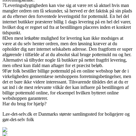
7
Leveringsdygtigheden kan vise sig at være ret så aktuel hvis man
mangler ordren om få sekunder, så herved er det faktisk på sin plads
at du efterser den forventede leveringstid for pottemuld. En hel del
internet butikker præsterer billig 1 dags levering på en hel del varer,
hvilket dog er regnet ud fra at bestillingen placeres inden et konkret
tidspunkt.
8
Den mest letkøbte mulighed for levering kan ikke modsiges at
være at du selv henter ordren, men den løsning kræver at du
opholder dig nær internet selskabets adresse. Den fragtform er super
afgørende i tilfælde af at du absolut skal bruge pottemuld nu og her.
Alternativt så tilbyder nogle få butikker på nettet fragtfri levering,
men oftest kun ifald man aftager for et præcist beløb.
9
Før folk bestiller billige pottemuld på en online webshop bør de i
virkeligheden gennemlæse netshoppens forretningsbetingelser, men
det er bare ikke videre interessant. Tilsvarende tilrådes det at du er
sat ind i de mest relevante vilkår der kan influere på bestillingen af
billige pottemuld online, for eksempel hvilken bytteret online
webshoppen garanterer.
Har du brug for hjælp?
Lav-det-selv.dk er Danmarks største samlingssted for boligejere og
gør-det-selv folk