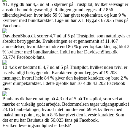
XL-Byg.dk har 4,3 ud af 5 stjerner på Trustpilot, hvilket selvsagt er
absolut beundringsværdigt. Ratingen grundlægges af 2.856
tilkendegivelser, hvor hele 59 % har givet topkarakter, og kun 9 %
kvitterer med bundkarakter. Lige nu har XL-Byg.dk 67.935 fans på
Facebook.
DavidsenShop.dk scorer 4,7 ud af 5 på Trustpilot, som naturligvis er
absolut betryggende. Evalueringen er et gennemsnit af 11.467
anmeldelser, hvor ikke mindre end 86 % giver topkarakter, og blot 2
% kvitterer med bundkarakter. Indtil nu har DavidsenShop.dk
53.774 Facebook-fans.
10-4.dk er bedømt til 4,7 ud af 5 på Trustpilot, hvilket uden tvivl er
usædvanligt betryggende. Karakteren grundlægges af 19.208
meninger, hvoraf hele 84 % giver den højeste karakter, og bare 2 %
giver dumpekarakter. I dette øjeblik har 10-4.dk 43.202 Facebook-
fans.
Bauhaus.dk har en rating på 4,3 ud af 5 på Trustpilot, som vel at
mærke er virkelig godt arbejde. Bedømmelsen tager udgangspunkt i
23.161 anbefalinger, hvoraf intet mindre end 69 % kvitterer med
maksimum point, og kun 8 % har givet den laveste karakter. Som
det er nu har Bauhaus.dk 56.023 fans på Facebook.
Hvilken leveringsmulighed er bedst?