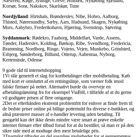
Næstved, Køge, Jyllinge, Greve, Holbæk, Nykøbing Sjælland,
Korsør, Sorø, Nakskov, Skælskør, Tune
Nordjylland
: Hirtshals, Brønderslev, Nibe, Hobro, Aalborg,
Thisted, Nørresundby, Sæby, Aars, Hadsund, Skagen, Nykøbing
Mors, Aabybro, Frederikshavn, Hjørring, Svenstrup, Støvring
Syddanmark
: Rødekro, Faaborg, Middelfart, Varde, Assens,
Tønder, Haderslev, Kolding, Børkop, Ribe, Svendborg, Fredericia,
Bramming, Nordborg, Ringe, Vojens, Vejen, Munkebo, Grindsted,
Esbjerg, Sønderborg, Billund, Otterup, Aabenraa, Nyborg,
Kerteminde, Odense
9 gode råd til internetshopping
1
Vi slår generelt et slag for kortbetalinger eller mobilbetaling. Køb
med kort er omsluttet af en retningslinje, som værner folk imod
falske firmaer på nettet. Alternativt burde du overveje en
afbetalingsløsning fra for eksempel ViaBill, i tilfælde af at du gerne
vil godtgøre prisen af flere omgange.
2
Det er efterhånden ekstremt problemfrit for enhver at finde frem til
de bedste priser online på billige pottemuld fra diverse e-butikker, og
altså præsterer masser af e-handler levering uden betaling. Til
gengæld kan det ikke desto mindre være smart at prøve enkelte
internet firmaer efter tilbud forud for at du bestiller, så man er på den
sikre side med at modtage den mest betalelige pris.
3
Trustpilot tilbyder en del gavnlige muligheder for at gennemstøve