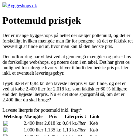
Byggeshops.dk
Pottemuld pristjek
Der er mange byggeshops på nettet der sælger pottemuld, og det er
forskelligt hvilken mængde man får for pengene, så det er faktisk ret
besværligt at finde ud af, hvor man kan få den bedste pris.
Den udfordring har vi løst ved at gennemgå mængder og priser hos
de forskellige webshops, og notere dem i en tabel. Det har givet os
mulighed for udregne hvor vi bliver tilbudt den bedste pris pr. liter
inkl. et eventuelt leveringsgebyr.
I øjeblikket er 0,84 kr. den laveste literpris vi kan finde, og det er
ved at købe 2.400 liter for 2.018 kr., som faktisk er 60 % billigere
end den højeste literpris. Nu er det store spørgsmål så, om det er
2.400 liter du skal bruge?
Laveste literpris for pottemuld inkl. fragt*
Webshop
Mængde
Pris
Literpris ↓
Link
2.400 liter
2.018 kr.
0,84 kr.
/liter
Køb
1.000 liter
1.135 kr.
1,13 kr.
/liter
Køb