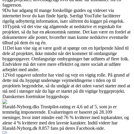
fagperson.
9
Du har adgang til mange forskellige guides og videoer via
internettet hvor du kan finde hjælp. Særligt YouTube faciliterer
rigelig udbytterig information, især såfremt du kigger på engelsk.
10
Typisk vil det vise sig afgørende at nedskrive et regnskab for
projektet, så du har en økonomisk ramme. Det kan være en fordel at
dokumentere alle poster, hvorefter man kunne nedskrive eventuelle
tilbud på dem én og én.
11
Det kan vise sig at være godt at spørge om en hjælpende hånd til
dele af projektet, ikke mindst når det kommer til omfangsrige
byggeopgaver. Omfangsrige ombygninger bør udføres af flere folk.
Endvidere må det være mere effektivt og mere socialt at udføre
arbejdet med andre.
12
Ved opgaver udenfor har vind og vejr en vigtig rolle. På grund af
dette må du hyppigt undersøge vejrmeldingerne i tiden op til
projektets begyndelse, så du undgår at det uden varsel starter med at
stå ned i stænger når du lige er startet på dit vigtige byggeprojekt.
Danskernes foretrukne byggeshops
Harald-Nyborg.dks Trustpilot-rating er 4,6 ud af 5, som jo er
temmelig imponerende. Evalueringen er baseret på 28.109
meninger, hvor intet mindre end 76 % kvitterer med topkarakter, og
alene 4 % kvitterer med den laveste karakter. Indtil videre har
Harald-Nyborg.dk 8.857 fans på deres Facebook-side.