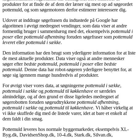
produkter for at finde de af dem der læner sig mest op ad søgeordet
pottemuld, og som søgemotoren derfor estimerer interessere dig.
Udover at inddrage søgefrasen du indtastede på Google har
algoritmen i øvrigt medregnet vendinger, som data viser at andre
formentlig bruger i sammenhæng med det, eksempelvis
pottemuld i
poser
eller
pottemuld afhentning
foruden søgefraser som
pottemuld
leveret
eller
pottemuld i sække
.
Den information har den brugt som yderligere information for at liste
de mest aktuelle produkter. Data viser også at andre mennesker
søger efter
bedste pottemuld
,
pottemuld i poser
eller
bedste
pottemuld
. Denne data har robot-søgeren yderligere benyttet for, at
søge sig igennem mange hundredvis af produkter.
For øvrigt viser vores data, at søgningerne
pottemuld i sække
,
pottemuld i sække
og
pottemuld til køkkenhave
er særdeles
almindelige, og af den grund er disse ligeledes medregnet af
søgerobotten foruden søgeudtrykkene
pottemuld afhentning
,
pottemuld i sække
og
pottemuld til køkkenhave
. Vi håber virkelig at
vi ikke skuffede dig med de listede varer, idet at bare et enkelt af
dem faldt i din smag.
Pottemuld leveres hos normale byggemarkeder, eksempelvis XL-
Byg.dk, DavidsenShop.dk, 10-4.dk, Stark.dk, Silvan.dk,