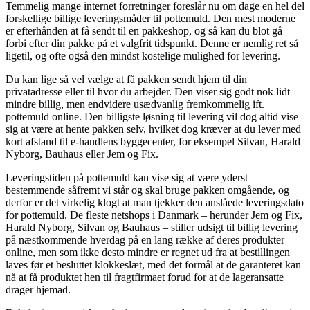
Temmelig mange internet forretninger foreslår nu om dage en hel del
forskellige billige leveringsmåder til pottemuld. Den mest moderne
er efterhånden at få sendt til en pakkeshop, og så kan du blot gå
forbi efter din pakke på et valgfrit tidspunkt. Denne er nemlig ret så
ligetil, og ofte også den mindst kostelige mulighed for levering.
Du kan lige så vel vælge at få pakken sendt hjem til din
privatadresse eller til hvor du arbejder. Den viser sig godt nok lidt
mindre billig, men endvidere usædvanlig fremkommelig ift.
pottemuld online. Den billigste løsning til levering vil dog altid vise
sig at være at hente pakken selv, hvilket dog kræver at du lever med
kort afstand til e-handlens byggecenter, for eksempel Silvan, Harald
Nyborg, Bauhaus eller Jem og Fix.
Leveringstiden på pottemuld kan vise sig at være yderst
bestemmende såfremt vi står og skal bruge pakken omgående, og
derfor er det virkelig klogt at man tjekker den anslåede leveringsdato
for pottemuld. De fleste netshops i Danmark – herunder Jem og Fix,
Harald Nyborg, Silvan og Bauhaus – stiller udsigt til billig levering
på næstkommende hverdag på en lang række af deres produkter
online, men som ikke desto mindre er regnet ud fra at bestillingen
laves før et besluttet klokkeslæt, med det formål at de garanteret kan
nå at få produktet hen til fragtfirmaet forud for at de lageransatte
drager hjemad.