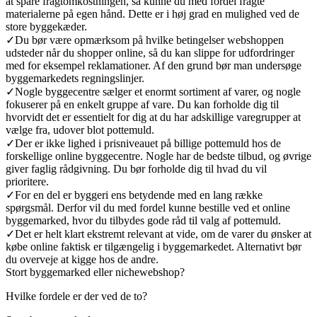
at spare fragtomkostningen, så kunne du med fordel fragte
materialerne på egen hånd. Dette er i høj grad en mulighed ved de
store byggekæder.
✓
Du bør være opmærksom på hvilke betingelser webshoppen
udsteder når du shopper online, så du kan slippe for udfordringer
med for eksempel reklamationer. Af den grund bør man undersøge
byggemarkedets regningslinjer.
✓
Nogle byggecentre sælger et enormt sortiment af varer, og nogle
fokuserer på en enkelt gruppe af vare. Du kan forholde dig til
hvorvidt det er essentielt for dig at du har adskillige varegrupper at
vælge fra, udover blot pottemuld.
✓
Der er ikke lighed i prisniveauet på billige pottemuld hos de
forskellige online byggecentre. Nogle har de bedste tilbud, og øvrige
giver faglig rådgivning. Du bør forholde dig til hvad du vil
prioritere.
✓
For en del er byggeri ens betydende med en lang række
spørgsmål. Derfor vil du med fordel kunne bestille ved et online
byggemarked, hvor du tilbydes gode råd til valg af pottemuld.
✓
Det er helt klart ekstremt relevant at vide, om de varer du ønsker at
købe online faktisk er tilgængelig i byggemarkedet. Alternativt bør
du overveje at kigge hos de andre.
Stort byggemarked eller nichewebshop?
Hvilke fordele er der ved de to?