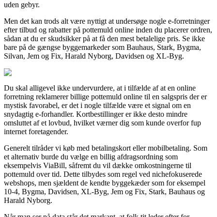
uden gebyr.
Men det kan trods alt være nyttigt at undersøge nogle e-forretninger
efter tilbud og rabatter på pottemuld online inden du placerer ordren,
sådan at du er skudsikker på at få den mest betalelige pris. Se ikke
bare på de gængse byggemarkeder som Bauhaus, Stark, Bygma,
Silvan, Jem og Fix, Harald Nyborg, Davidsen og XL-Byg.
Du skal alligevel ikke undervurdere, at i tilfælde af at en online
forretning reklamerer billige pottemuld online til en salgspris der er
mystisk favorabel, er det i nogle tilfælde være et signal om en
snydagtig e-forhandler. Kortbestillinger er ikke desto mindre
omsluttet af et lovbud, hvilket værner dig som kunde overfor fup
internet foretagender.
Generelt tilråder vi køb med betalingskort eller mobilbetaling. Som
et alternativ burde du vælge en billig afdragsordning som
eksempelvis ViaBill, såfremt du vil dække omkostningerne til
pottemuld over tid. Dette tilbydes som regel ved nichefokuserede
webshops, men sjældent de kendte byggekæder som for eksempel
10-4, Bygma, Davidsen, XL-Byg, Jem og Fix, Stark, Bauhaus og
Harald Nyborg.
Når man ser på data står det markant, at folk tit leder efter for