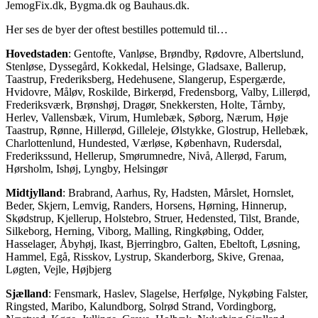
JemogFix.dk, Bygma.dk og Bauhaus.dk.
Her ses de byer der oftest bestilles pottemuld til…
Hovedstaden
: Gentofte, Vanløse, Brøndby, Rødovre, Albertslund,
Stenløse, Dyssegård, Kokkedal, Helsinge, Gladsaxe, Ballerup,
Taastrup, Frederiksberg, Hedehusene, Slangerup, Espergærde,
Hvidovre, Måløv, Roskilde, Birkerød, Fredensborg, Valby, Lillerød,
Frederiksværk, Brønshøj, Dragør, Snekkersten, Holte, Tårnby,
Herlev, Vallensbæk, Virum, Humlebæk, Søborg, Nærum, Høje
Taastrup, Rønne, Hillerød, Gilleleje, Ølstykke, Glostrup, Hellebæk,
Charlottenlund, Hundested, Værløse, København, Rudersdal,
Frederikssund, Hellerup, Smørumnedre, Nivå, Allerød, Farum,
Hørsholm, Ishøj, Lyngby, Helsingør
Midtjylland
: Brabrand, Aarhus, Ry, Hadsten, Mårslet, Hornslet,
Beder, Skjern, Lemvig, Randers, Horsens, Hørning, Hinnerup,
Skødstrup, Kjellerup, Holstebro, Struer, Hedensted, Tilst, Brande,
Silkeborg, Herning, Viborg, Malling, Ringkøbing, Odder,
Hasselager, Åbyhøj, Ikast, Bjerringbro, Galten, Ebeltoft, Løsning,
Hammel, Egå, Risskov, Lystrup, Skanderborg, Skive, Grenaa,
Løgten, Vejle, Højbjerg
Sjælland
: Fensmark, Haslev, Slagelse, Herfølge, Nykøbing Falster,
Ringsted, Maribo, Kalundborg, Solrød Strand, Vordingborg,