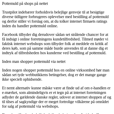
Pottemuld på shops på nettet
Trustpilot indebærer forholdsvis belejlige genveje til at besigtige
diverse tidligere forbrugeres oplevelser med bestilling af pottemuld
og derfor stiller vi forslag om, at du tolker internet firmaets ratings
inden du handler pottemuld online.
Facebook tilbyder dig derudover sådan set strålende chancer for at
få indsigt i online forretningens kundetilfredshed. Tilmed møder vi
faktisk internet webshops som tilbyder folk at meddele en kritik af
deres køb, som på samme måde burde anvendes til at danne dig et
indtryk af tilfredsheden hos kunderne ved bestilling af pottemuld.
Inden man shopper pottemuld via nettet
Inden nogen shopper pottemuld hos en online virksomhed bør man
sådan set tyde webbutikkens betingelser, dog er det mange gange
ikke specielt ophidsende.
Et nemt alternativ kunne måske være at finde ud af om e-handlen er
e-mærket, som almindeligvis er et tegn på at internet forretningen
adlyder de gældende danske regler, udover at internet shoppen af og
til tilses af sagkyndige der er meget fortrolige vilkårene på området
for salg af pottemuld via webshops.