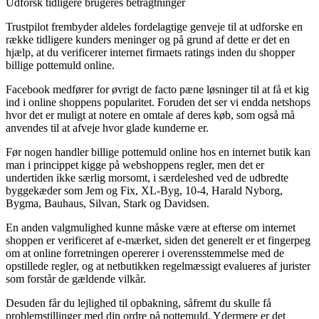
Udforsk tidligere brugeres betragtninger
Trustpilot frembyder aldeles fordelagtige genveje til at udforske en
række tidligere kunders meninger og på grund af dette er det en
hjælp, at du verificerer internet firmaets ratings inden du shopper
billige pottemuld online.
Facebook medfører for øvrigt de facto pæne løsninger til at få et kig
ind i online shoppens popularitet. Foruden det ser vi endda netshops
hvor det er muligt at notere en omtale af deres køb, som også må
anvendes til at afveje hvor glade kunderne er.
Før nogen handler billige pottemuld online hos en internet butik kan
man i princippet kigge på webshoppens regler, men det er
undertiden ikke særlig morsomt, i særdeleshed ved de udbredte
byggekæder som Jem og Fix, XL-Byg, 10-4, Harald Nyborg,
Bygma, Bauhaus, Silvan, Stark og Davidsen.
En anden valgmulighed kunne måske være at efterse om internet
shoppen er verificeret af e-mærket, siden det generelt er et fingerpeg
om at online forretningen opererer i overensstemmelse med de
opstillede regler, og at netbutikken regelmæssigt evalueres af jurister
som forstår de gældende vilkår.
Desuden får du lejlighed til opbakning, såfremt du skulle få
problemstillinger med din ordre på pottemuld. Ydermere er det