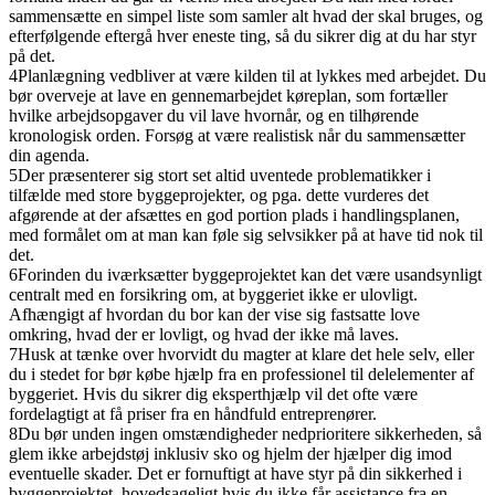
sammensætte en simpel liste som samler alt hvad der skal bruges, og
efterfølgende eftergå hver eneste ting, så du sikrer dig at du har styr
på det.
4
Planlægning vedbliver at være kilden til at lykkes med arbejdet. Du
bør overveje at lave en gennemarbejdet køreplan, som fortæller
hvilke arbejdsopgaver du vil lave hvornår, og en tilhørende
kronologisk orden. Forsøg at være realistisk når du sammensætter
din agenda.
5
Der præsenterer sig stort set altid uventede problematikker i
tilfælde med store byggeprojekter, og pga. dette vurderes det
afgørende at der afsættes en god portion plads i handlingsplanen,
med formålet om at man kan føle sig selvsikker på at have tid nok til
det.
6
Forinden du iværksætter byggeprojektet kan det være usandsynligt
centralt med en forsikring om, at byggeriet ikke er ulovligt.
Afhængigt af hvordan du bor kan der vise sig fastsatte love
omkring, hvad der er lovligt, og hvad der ikke må laves.
7
Husk at tænke over hvorvidt du magter at klare det hele selv, eller
du i stedet for bør købe hjælp fra en professionel til delelementer af
byggeriet. Hvis du sikrer dig eksperthjælp vil det ofte være
fordelagtigt at få priser fra en håndfuld entreprenører.
8
Du bør unden ingen omstændigheder nedprioritere sikkerheden, så
glem ikke arbejdstøj inklusiv sko og hjelm der hjælper dig imod
eventuelle skader. Det er fornuftigt at have styr på din sikkerhed i
byggeprojektet, hovedsageligt hvis du ikke får assistance fra en