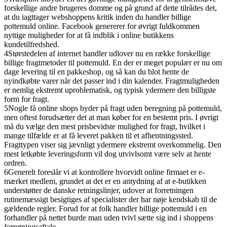
forskellige andre brugeres domme og på grund af dette tilrådes det,
at du iagttager webshoppens kritik inden du handler billige
pottemuld online. Facebook genererer for øvrigt fuldkommen
nyttige muligheder for at få indblik i online butikkens
kundetilfredshed.
4
Størstedelen af internet handler udlover nu en række forskellige
billige fragtmetoder til pottemuld. En der er meget populær er nu om
dage levering til en pakkeshop, og så kan du blot hente de
nyindkøbte varer når det passer ind i din kalender. Fragtmuligheden
er nemlig ekstremt uproblematisk, og typisk ydermere den billigste
form for fragt.
5
Nogle få online shops byder på fragt uden beregning på pottemuld,
men oftest forudsætter det at man køber for en bestemt pris. I øvrigt
må du vælge den mest prisbevidste mulighed for fragt, hvilket i
mange tilfælde er at få leveret pakken til et afhentningssted.
Fragttypen viser sig jævnligt ydermere ekstremt overkommelig. Den
mest letkøbte leveringsform vil dog utvivlsomt være selv at hente
ordren.
6
Generelt foreslår vi at kontrollere hvorvidt online firmaet er e-
mærket medlem, grundet at det er en antydning af at e-butikken
understøtter de danske retningslinjer, udover at forretningen
rutinemæssigt besigtiges af specialister der har nøje kendskab til de
gældende regler. Forud for at folk handler billige pottemuld i en
forhandler på nettet burde man uden tvivl sætte sig ind i shoppens
forretningsaftale.