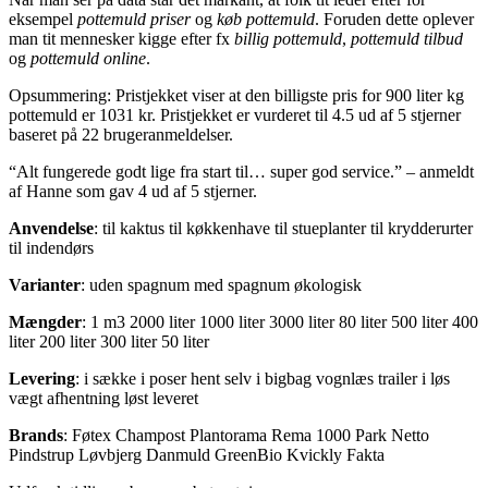
eksempel
pottemuld priser
og
køb pottemuld
. Foruden dette oplever
man tit mennesker kigge efter fx
billig pottemuld
,
pottemuld tilbud
og
pottemuld online
.
Opsummering: Pristjekket viser at den billigste pris for
900 liter
kg
pottemuld
er
1031
kr
.
Pristjekket er vurderet til
4.5
ud af 5 stjerner
baseret på
22
brugeranmeldelser
.
“
Alt fungerede godt lige fra start til… super god service.
” – anmeldt
af
Hanne
som gav
4
ud af
5
stjerner
.
Anvendelse
:
til kaktus
til køkkenhave
til stueplanter
til krydderurter
til indendørs
Varianter
:
uden spagnum
med spagnum
økologisk
Mængder
:
1 m3
2000 liter
1000 liter
3000 liter
80 liter
500 liter
400
liter
200 liter
300 liter
50 liter
Levering
:
i sække
i poser
hent selv
i bigbag
vognlæs
trailer
i løs
vægt
afhentning
løst leveret
Brands
:
Føtex
Champost
Plantorama
Rema 1000
Park
Netto
Pindstrup
Løvbjerg
Danmuld
GreenBio
Kvickly
Fakta