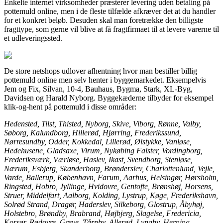
Enkelte internet virksomheder præsterer levering uden betaling på
pottemuld online, men i de fleste tilfælde afkræver det at du handler
for et konkret beløb. Desuden skal man foretrække den billigste
fragttype, som gerne vil blive at få fragtfirmaet til at levere varerne til
et udleveringssted.
De store netshops udlover afhentning hvor man bestiller billig
pottemuld online men selv henter i byggemarkedet. Eksempelvis
Jem og Fix, Silvan, 10-4, Bauhaus, Bygma, Stark, XL-Byg,
Davidsen og Harald Nyborg. Byggekæderne tilbyder for eksempel
klik-og-hent på pottemuld i disse områder:
Hedensted, Tilst, Thisted, Nyborg, Skive, Viborg, Rønne, Valby,
Søborg, Kalundborg, Hillerød, Hjørring, Frederikssund,
Nørresundby, Odder, Kokkedal, Lillerød, Ølstykke, Vanløse,
Hedehusene, Gladsaxe, Virum, Nykøbing Falster, Vordingborg,
Frederiksværk, Værløse, Haslev, Ikast, Svendborg, Stenløse,
Nærum, Esbjerg, Skanderborg, Brønderslev, Charlottenlund, Vejle,
Varde, Ballerup, København, Farum, Aarhus, Helsingør, Hørsholm,
Ringsted, Hobro, Jyllinge, Hvidovre, Gentofte, Brønshøj, Horsens,
Struer, Middelfart, Aalborg, Kolding, Lystrup, Køge, Frederikshavn,
Solrød Strand, Dragør, Haderslev, Silkeborg, Glostrup, Åbyhøj,
Holstebro, Brøndby, Brabrand, Højbjerg, Slagelse, Fredericia,
Korsør, Rødovre, Greve, Tårnby, Allerød, Lyngby, Herning,