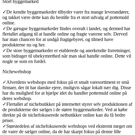
Stort byggemarked
✓
De kendte byggemarkeder tilbyder varer fra mange leverandører,
og takket være dette kan du bestille fra et stort udvalg af pottemuld
online.
✓
De gængse byggemarkeder findes overalt i landet, og dermed har
flertallet adgang til at handle online og fragte varerne selv. Derved
har man chancen for at undgå fragtgebyret, og tilmed have
produkterne nu og her.
✓
De store byggemarkeder er etablerede og anerkendte forretninger,
som bidrager til ubekymrethed når man skal handle online. Dette vil
nogle se som en fordel.
Nichewebshop
✓
Alverdens webshops med fokus på et smalt varesortiment er små
firmaer, der tit har danske ejere, muligvis sågar lokalt nær dig. Disse
har du mulighed for at hjælpe idet du handler pottemuld online på
deres webshop.
✓
Flertallet af nichebutikker på internettet styrer selv produktionen af
de produkterne der sælges i de større byggemarkeder. Ved at købe
direkte på de nichefokuserede netbutikker online kan du få bedre
priser.
✓
Størstedelen af nichefokuserede webshops ved ekstremt meget om
de varer de sælger online, da de har skarpt fokus på denne lille