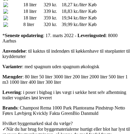
18 liter
329 kr.
18,27 kr.
/liter
Køb
18 liter
339 kr.
18,83 kr.
/liter
Køb
18 liter
359 kr.
19,94 kr.
/liter
Køb
8 liter
320 kr.
39,99 kr.
/liter
Køb
*
Seneste opdatering
: 17. marts 2022 -
Leveringssted
: 8000
Aarhus
Anvendelse
:
til kaktus
til indendørs
til køkkenhave
til stueplanter
til
krydderurter
Varianter
:
med spagnum
uden spagnum
økologisk
Mængder
:
80 liter
50 liter
3000 liter
200 liter
2000 liter
500 liter
1
m3
1000 liter
400 liter
300 liter
Levering
:
i poser
i bigbag
i løs vægt
i sække
hent selv
afhentning
trailer
vognlæs
løst leveret
Brands
:
Champost
Rema 1000
Park
Plantorama
Pindstrup
Netto
Føtex
Løvbjerg
Kvickly
Fakta
GreenBio
Danmuld
Hvilket byggemarked skal du vælge?
✓
Når du har brug for byggematerialerne hurtigt eller blot har lyst til