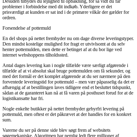
Desuden tilbydes du lejlighed til opbakning, for så vidt du får
problemer i forbindelse med dit indkøb. Yderligere er det
prisværdigt at kunden er sat ind i de primære vilkår der gælder for
ordren.
Forsendelse af pottemuld
En del shops på nettet frembyder nu om dage diverse leveringstyper.
Den mindst kostelige mulighed for fragt er utvivlsomt at du selv
henter pottemulden, men dette er betinget af at du bor lige ved
internet webshoppens tilholdssted.
Antal dages levering kan i nogle tilfælde være særligt afgørende i
tilfælde af at vi absolut skal bruge pottemulden om få sekunder, og
med det formål er det komplet afgørende at du ser nærmere på den
forventede leveringstid for pottemuld – men vær påpasselig da det er
afhængig af at bestillingen laves tidligere end et besluttet tidspunkt,
sådan at de garanteret kan nå at få varen på posthuset forud for at de
logistikansatte har fri.
Nogle enkelte butikker på nettet frembyder gebyrfri levering på
pottemuld, men oftest er det påkrævet at der handles for en konkret
sum.
Varerne du ser på denne side blev søgt frem af websitets
søgemekaniske. Algoritmen har nemlig ledt flere millioner af