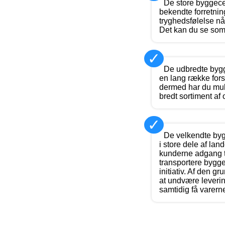
De store byggece
bekendte forretning
tryghedsfølelse nå
Det kan du se som 
✓
De udbredte bygge
en lang række fors
dermed har du muli
bredt sortiment af
✓
De velkendte byg
i store dele af lan
kunderne adgang ti
transportere bygg
initiativ. Af den g
at undvære leveri
samtidig få varerne