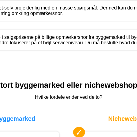
det-selv projekter lig med en masse spørgsmål. Dermed kan du m
parring omkring opmærkersnor.
e i salgspriserne på billige opmærkersnor fra byggemarked til b
dre fokuserer på et højt serviceniveau. Du må beslutte hvad du v
tort byggemarked eller nichewebsho
Hvilke fordele er der ved de to?
byggemarked
Nicheweb
✓