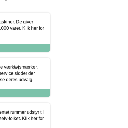
askiner. De giver
000 varer. Klik her for
ore værktøjsmærker.
ervice sidder der
t se deres udvalg.
entet rummer udstyr til
lv-folket. Klik her for