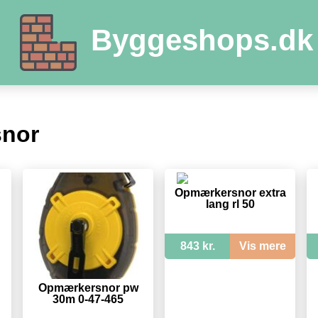
Byggeshops.dk
nor
Opmærkersnor extra
lang rl 50
843 kr.
Vis mere
Opmærkersnor pw
30m 0-47-465