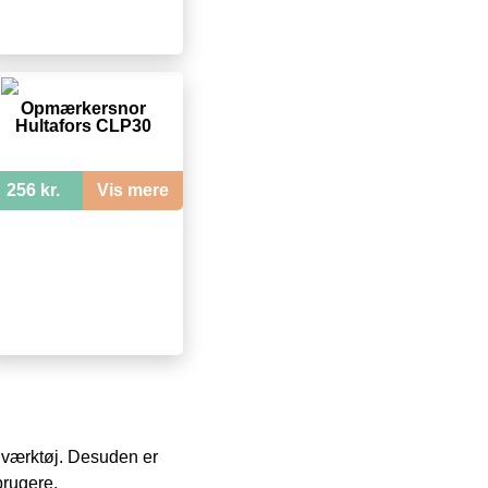
Opmærkersnor
Hultafors CLP30
256 kr.
Vis mere
 i værktøj. Desuden er
brugere.