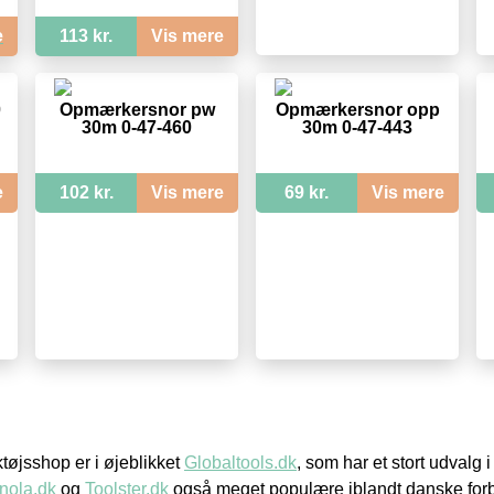
e
113 kr.
Vis mere
0
Opmærkersnor pw
Opmærkersnor opp
30m 0-47-460
30m 0-47-443
e
102 kr.
Vis mere
69 kr.
Vis mere
øjsshop er i øjeblikket
Globaltools.dk
, som har et stort udvalg
nola.dk
og
Toolster.dk
også meget populære iblandt danske for