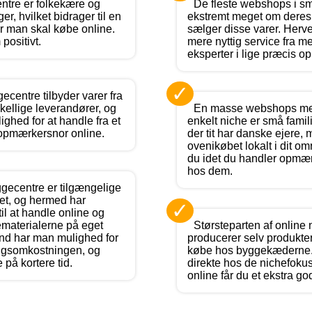
ntre er folkekære og
De fleste webshops i s
er, hvilket bidrager til en
ekstremt meget om deres 
r man skal købe online.
sælger disse varer. Her
positivt.
mere nyttig service fra m
eksperter i lige præcis 
✓
centre tilbyder varer fra
kellige leverandører, og
En masse webshops me
ghed for at handle fra et
enkelt niche er små fami
 opmærkersnor online.
der tit har danske ejere, 
ovenikøbet lokalt i dit o
du idet du handler opmær
hos dem.
gecentre er tilgængelige
det, og hermed har
✓
l at handle online og
ematerialerne på eget
Størsteparten af online 
rund har man mulighed for
producerer selv produkt
ngsomkostningen, og
købe hos byggekæderne.
 på kortere tid.
direkte hos de nichefoku
online får du et ekstra god