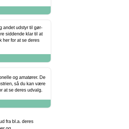
 andet udstyr til gør-
 siddende klar til at
 her for at se deres
ionelle og amatører. De
strien, så du kan være
or at se deres udvalg.
 fra bl.a. deres
mer og