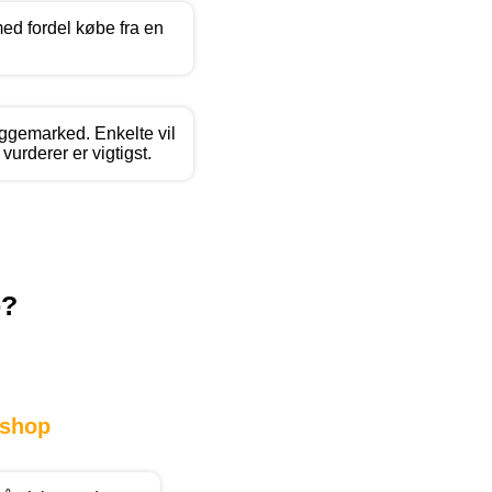
ed fordel købe fra en
yggemarked. Enkelte vil
urderer er vigtigst.
p?
shop