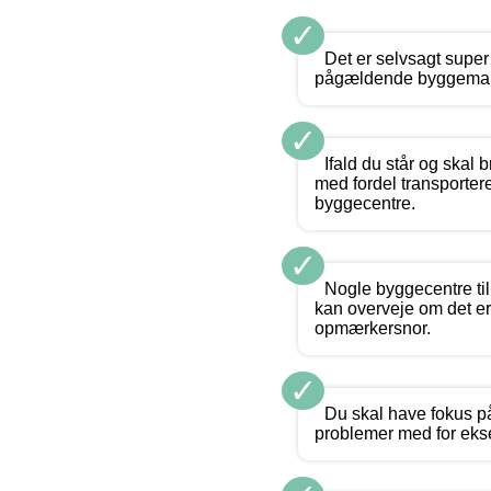
✓
Det er selvsagt super
pågældende byggemarke
✓
Ifald du står og skal
med fordel transportere
byggecentre.
✓
Nogle byggecentre til
kan overveje om det er
opmærkersnor.
✓
Du skal have fokus på
problemer med for eks