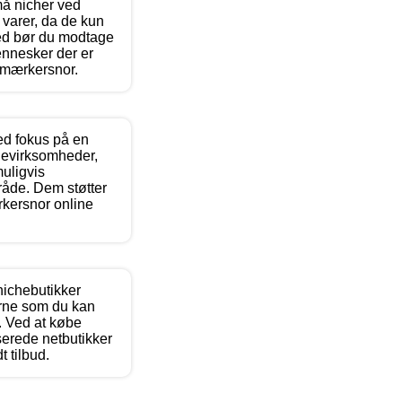
må nicher ved
varer, da de kun
ved bør du modtage
ennesker der er
opmærkersnor.
d fokus på en
lievirksomheder,
muligvis
mråde. Dem støtter
kersnor online
nichebutikker
erne som du kan
 Ved at købe
serede netbutikker
t tilbud.