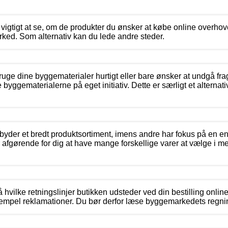
 vigtigt at se, om de produkter du ønsker at købe online overhove
d. Som alternativ kan du lede andre steder.
 bruge dine byggematerialer hurtigt eller bare ønsker at undgå fr
 byggematerialerne på eget initiativ. Dette er særligt et alternat
byder et bredt produktsortiment, imens andre har fokus på en en
 afgørende for dig at have mange forskellige varer at vælge i m
 hvilke retningslinjer butikken udsteder ved din bestilling onli
empel reklamationer. Du bør derfor læse byggemarkedets regnin