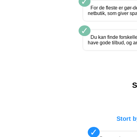
✓
For de fleste er gør-
netbutik, som giver s
✓
Du kan finde forskell
have gode tilbud, og an
S
Stort 
✓