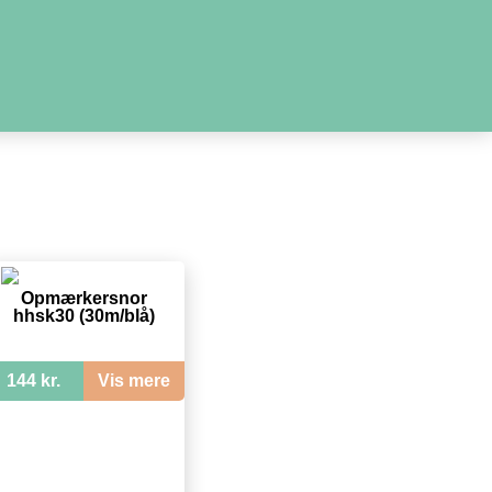
Opmærkersnor
hhsk30 (30m/blå)
144 kr.
Vis mere