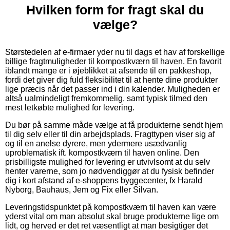
Hvilken form for fragt skal du
vælge?
Størstedelen af e-firmaer yder nu til dags et hav af forskellige
billige fragtmuligheder til kompostkværn til haven. En favorit
iblandt mange er i øjeblikket at afsende til en pakkeshop,
fordi det giver dig fuld fleksibilitet til at hente dine produkter
lige præcis når det passer ind i din kalender. Muligheden er
altså ualmindeligt fremkommelig, samt typisk tilmed den
mest letkøbte mulighed for levering.
Du bør på samme måde vælge at få produkterne sendt hjem
til dig selv eller til din arbejdsplads. Fragttypen viser sig af
og til en anelse dyrere, men ydermere usædvanlig
uproblematisk ift. kompostkværn til haven online. Den
prisbilligste mulighed for levering er utvivlsomt at du selv
henter varerne, som jo nødvendiggør at du fysisk befinder
dig i kort afstand af e-shoppens byggecenter, fx Harald
Nyborg, Bauhaus, Jem og Fix eller Silvan.
Leveringstidspunktet på kompostkværn til haven kan være
yderst vital om man absolut skal bruge produkterne lige om
lidt, og herved er det ret væsentligt at man besigtiger det