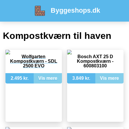
Byggeshops.dk
Kompostkværn til haven
Wolfgarten
Bosch AXT 25 D
Kompostkværn - SDL
Kompostkværn -
2500 EVO
600803100
2.495 kr.
Vis mere
3.849 kr.
Vis mere