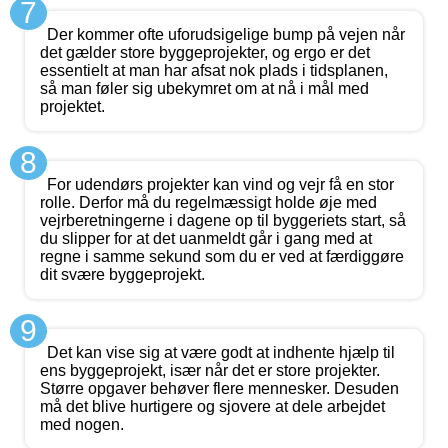
7
Der kommer ofte uforudsigelige bump på vejen når
det gælder store byggeprojekter, og ergo er det
essentielt at man har afsat nok plads i tidsplanen,
så man føler sig ubekymret om at nå i mål med
projektet.
8
For udendørs projekter kan vind og vejr få en stor
rolle. Derfor må du regelmæssigt holde øje med
vejrberetningerne i dagene op til byggeriets start, så
du slipper for at det uanmeldt går i gang med at
regne i samme sekund som du er ved at færdiggøre
dit svære byggeprojekt.
9
Det kan vise sig at være godt at indhente hjælp til
ens byggeprojekt, især når det er store projekter.
Større opgaver behøver flere mennesker. Desuden
må det blive hurtigere og sjovere at dele arbejdet
med nogen.