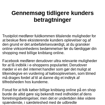
Gennemsøg tidligere kunders
betragtninger
Trustpilot medfører fuldkommen tiltalende muligheder for
at beskue flere eksisterende kunders oplevelser og af
den grund er det anbefalelsesværdigt, at du gransker
online virksomhedens bedømmelser før du færdiggør din
shopping med billige knibtang online.
Facebook medfører derudover ultra relevante muligheder
for at få indblik i e-shoppens popularitet. Derudover
møder vi en del internet handler som gør det muligt at
tilkendegive en vurdering af købsoplevelsen, som tilmed
må drages fordel af til at danne dig et indtryk af
tilfredsheden hos kunderne.
Forud for at folk køber billige knibtang online på en shop
burde de altid gøre sig bekendt med indholdet af dens
forretningsbetingelser, men det er undertiden ikke videre
spændende, i særdeleshed med de udbredte