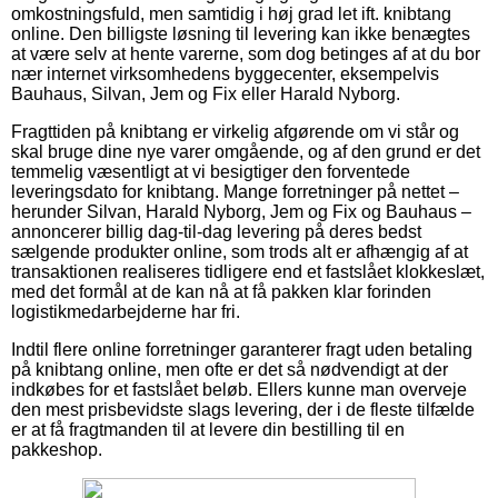
omkostningsfuld, men samtidig i høj grad let ift. knibtang
online. Den billigste løsning til levering kan ikke benægtes
at være selv at hente varerne, som dog betinges af at du bor
nær internet virksomhedens byggecenter, eksempelvis
Bauhaus, Silvan, Jem og Fix eller Harald Nyborg.
Fragttiden på knibtang er virkelig afgørende om vi står og
skal bruge dine nye varer omgående, og af den grund er det
temmelig væsentligt at vi besigtiger den forventede
leveringsdato for knibtang. Mange forretninger på nettet –
herunder Silvan, Harald Nyborg, Jem og Fix og Bauhaus –
annoncerer billig dag-til-dag levering på deres bedst
sælgende produkter online, som trods alt er afhængig af at
transaktionen realiseres tidligere end et fastslået klokkeslæt,
med det formål at de kan nå at få pakken klar forinden
logistikmedarbejderne har fri.
Indtil flere online forretninger garanterer fragt uden betaling
på knibtang online, men ofte er det så nødvendigt at der
indkøbes for et fastslået beløb. Ellers kunne man overveje
den mest prisbevidste slags levering, der i de fleste tilfælde
er at få fragtmanden til at levere din bestilling til en
pakkeshop.