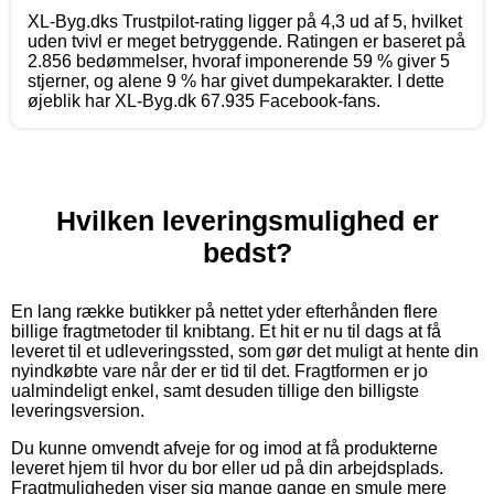
XL-Byg.dks Trustpilot-rating ligger på 4,3 ud af 5, hvilket
uden tvivl er meget betryggende. Ratingen er baseret på
2.856 bedømmelser, hvoraf imponerende 59 % giver 5
stjerner, og alene 9 % har givet dumpekarakter. I dette
øjeblik har XL-Byg.dk 67.935 Facebook-fans.
Hvilken leveringsmulighed er
bedst?
En lang række butikker på nettet yder efterhånden flere
billige fragtmetoder til knibtang. Et hit er nu til dags at få
leveret til et udleveringssted, som gør det muligt at hente din
nyindkøbte vare når der er tid til det. Fragtformen er jo
ualmindeligt enkel, samt desuden tillige den billigste
leveringsversion.
Du kunne omvendt afveje for og imod at få produkterne
leveret hjem til hvor du bor eller ud på din arbejdsplads.
Fragtmuligheden viser sig mange gange en smule mere