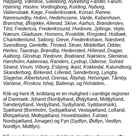
Højbjerg, Værløse, Silkeborg, Nykøbing Falster, Farum,
Hjørring, Haslev, Vordingborg, Kolding, Nyborg,
Vallensbæk, Køge, Frederiksværk, Korsør, Rønne,
Nørresundby, Hobro, Hedehusene, Varde, København,
Brønshøj, Ølstykke, Allerød, Skive, Aarhus, Brønderslev,
Tilst, Fredericia, Frederikssund, Hvidovre, Jyllinge, Vejle,
Nærum, Gladsaxe, Horsens, Roskilde, Ringsted, Holbæk,
Charlottenlund, Søborg, Greve, Frederikshavn, Næstved,
Svendborg, Gentofte, Thisted, Struer, Middelfart, Odder,
Herlev, Taastrup, Brøndby, Hedensted, Hillerød, Dragør,
Aalborg, Glostrup, Rødovre, Brabrand, Nakskov, Stenløse,
Hørsholm, Aabenraa, Randers, Lystrup, Odense, Solrød
Strand, Virum, Viborg, Esbjerg, Ikast, Kokkedal, Kalundborg,
Skanderborg, Birkerød, Lillerød, Sønderborg, Lyngby,
Slagelse, Albertslund, Grenaa, Åbyhøj, Helsingør, Tårnby,
Vanløse, Risskov, Ishøj, Ballerup, og Holstebro, .
Klik-og-hent ift. knibtang er en mulighed i samtlige regioner
af Danmark: Jylland (Nordjylland, Østjylland, Midtjylland,
Sønderjylland, Vestjylland, Sydjylland, Syddanmark),
Sjælland (Bornholm, Sydsjælland, Vestsjælland, Lolland,
Østsjælland, Midtsjælland, Hovedstaden, Falster,
Nordsjælland, Amager) og Fyn (Sydfyn, Østfyn, Vestfyn,
Nordfyn, Midtfyn).