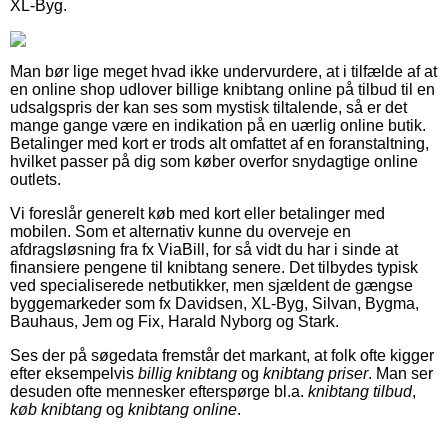
XL-Byg.
Man bør lige meget hvad ikke undervurdere, at i tilfælde af at
en online shop udlover billige knibtang online på tilbud til en
udsalgspris der kan ses som mystisk tiltalende, så er det
mange gange være en indikation på en uærlig online butik.
Betalinger med kort er trods alt omfattet af en foranstaltning,
hvilket passer på dig som køber overfor snydagtige online
outlets.
Vi foreslår generelt køb med kort eller betalinger med
mobilen. Som et alternativ kunne du overveje en
afdragsløsning fra fx ViaBill, for så vidt du har i sinde at
finansiere pengene til knibtang senere. Det tilbydes typisk
ved specialiserede netbutikker, men sjældent de gængse
byggemarkeder som fx Davidsen, XL-Byg, Silvan, Bygma,
Bauhaus, Jem og Fix, Harald Nyborg og Stark.
Ses der på søgedata fremstår det markant, at folk ofte kigger
efter eksempelvis
billig knibtang
og
knibtang priser
. Man ser
desuden ofte mennesker efterspørge bl.a.
knibtang tilbud
,
køb knibtang
og
knibtang online
.