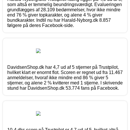
som altså er temmelig beundringsværdigt. Evalueringen
grundlægges af 28.109 bedømmelser, hvor ikke mindre
end 76 % giver topkarakter, og alene 4 % giver
bundkarakter. Indtil nu har Harald-Nyborg.dk 8.857
følgere på deres Facebook-side.
DavidsenShop.dk har 4,7 ud af 5 stjerner på Trustpilot,
hvilket klart er enormt flot. Scoren er regnet ud fra 11.467
anmeldelser, hvoraf ikke mindre end 86 % giver 5
stjerner, og alene 2 % kvitterer med 1 stjerne. I skrivende
stund har DavidsenShop.dk 53.774 fans på Facebook.
10-4.dks score på Trustpilot er 4,7 ud af 5, hvilket altså