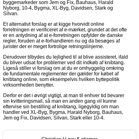
byggemarkeder som Jem og Fix, Bauhaus, Harald
Nyborg, 10-4, Bygma, XL-Byg, Davidsen, Stark og
Silvan.
Et alternativt forslag er at kigge hvorvidt online
forretningen er verificeret af e-mærket, grundet at det ofte
er en antydning af at e-forretningen opfylder de danske
regler, foruden at e-forhandleren nu og da besøges af
jurister der er meget fortrolige retningslinjerne.
Derudover tilbydes du lejlighed til at blive assisteret, ifald
du bliver udsat for problemer ved dit indkøb af knibtang.
Ligeså stiller vi forslag om at du er omhyggelig omkring
de fundamentale reglementer der gælder for købet af
knibtang online, som eksempelvis hvilken byttepolitik
virksomheden benytter.
Derfor er det i øvrigt vigtigt, at man til enhver tid bevarer
sin kvitteringsmail, så man en anden gang vil kunne
eftervise sin bestilling af knibtang, ligegyldig om man
handler ved XL-Byg, Bygma, Harald Nyborg, Bauhaus,
Jem og Fix, Davidsen, Silvan, Stark eller 10-4.