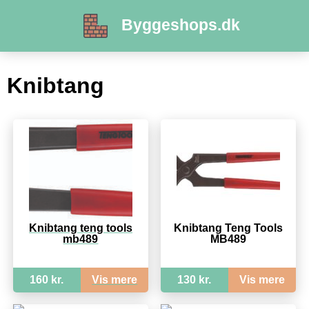
Byggeshops.dk
Knibtang
Knibtang teng tools
Knibtang Teng Tools
mb489
MB489
160 kr.
Vis mere
130 kr.
Vis mere