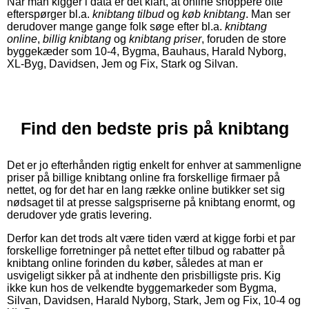
Når man kigger i data er det klart, at online shoppere ofte
efterspørger bl.a.
knibtang tilbud
og
køb knibtang
. Man ser
derudover mange gange folk søge efter bl.a.
knibtang
online
,
billig knibtang
og
knibtang priser
, foruden de store
byggekæder som 10-4, Bygma, Bauhaus, Harald Nyborg,
XL-Byg, Davidsen, Jem og Fix, Stark og Silvan.
Find den bedste pris på knibtang
Det er jo efterhånden rigtig enkelt for enhver at sammenligne
priser på billige knibtang online fra forskellige firmaer på
nettet, og for det har en lang række online butikker set sig
nødsaget til at presse salgspriserne på knibtang enormt, og
derudover yde gratis levering.
Derfor kan det trods alt være tiden værd at kigge forbi et par
forskellige forretninger på nettet efter tilbud og rabatter på
knibtang online forinden du køber, således at man er
usvigeligt sikker på at indhente den prisbilligste pris. Kig
ikke kun hos de velkendte byggemarkeder som Bygma,
Silvan, Davidsen, Harald Nyborg, Stark, Jem og Fix, 10-4 og