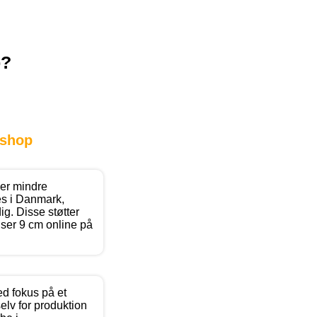
p?
shop
 er mindre
ves i Danmark,
ig. Disse støtter
nser 9 cm online på
 fokus på et
elv for produktion