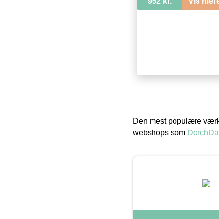
962 kr.
Vis mer
Den mest populære værkt
webshops som
DorchDa