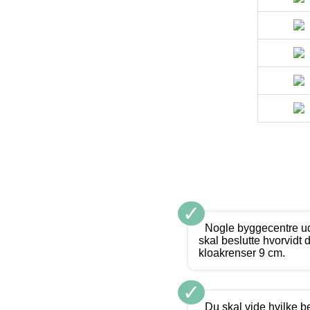
✓
Nogle byggecentre udb
skal beslutte hvorvidt 
kloakrenser 9 cm.
✓
Du skal vide hvilke b