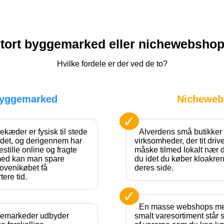
tort byggemarked eller nichewebsho
Hvilke fordele er der ved de to?
byggemarked
Nicheweb
✓
æder er fysisk til stede
Alverdens små butikker
ndet, og derigennem har
virksomheder, der tit dri
estille online og fragte
måske tilmed lokalt nær d
med kan man spare
du idet du køber kloakre
 ovenikøbet få
deres side.
ere tid.
✓
En masse webshops med
emarkeder udbyder
smalt varesortiment står s