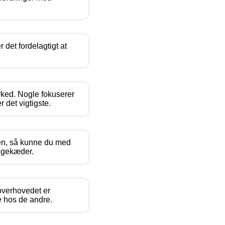
 det fordelagtigt at
rked. Nogle fokuserer
 det vigtigste.
agten, så kunne du med
yggekæder.
 overhovedet er
e hos de andre.