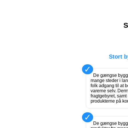
S
Stort 
✓
De gængse byggek
mange steder i la
folk adgang til at b
varerne selv. Der
fragtgebyret, samt
produkterne på kort
✓
De gængse bygg