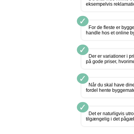
eksempelvis reklamatio
✓
For de fleste er bygg
handle hos et online b
✓
Der er variationer i 
på gode priser, hvorimo
✓
Når du skal have dine 
fordel hente byggemater
✓
Det er naturligvis utr
tilgængelig i det pågæ