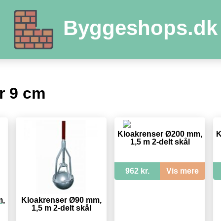
Byggeshops.dk
r 9 cm
Kloakrenser Ø200 mm,
K
1,5 m 2-delt skål
962 kr.
Vis mere
m,
Kloakrenser Ø90 mm,
1,5 m 2-delt skål