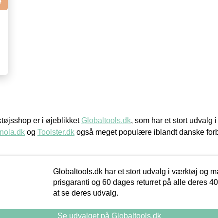
e
øjsshop er i øjeblikket
Globaltools.dk
, som har et stort udvalg
nola.dk
og
Toolster.dk
også meget populære iblandt danske for
Globaltools.dk har et stort udvalg i værktøj og m
prisgaranti og 60 dages returret på alle deres 40.
at se deres udvalg.
Se udvalget på Globaltools.dk