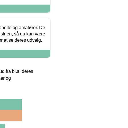
ionelle og amatører. De
strien, så du kan være
or at se deres udvalg.
 fra bl.a. deres
mer og