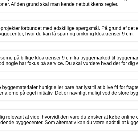
ner. Af den grund skal man kende netbutikkens regler.
eprojekter forbundet med adskillige spørgsmål. På grund af det er
yggecenter, hvor du kan få sparring omkring kloakrenser 9 cm.
priserne på billige kloakrenser 9 cm fra byggemarked til byggema
d nogle har fokus på service. Du skal vurdere hvad der for dig er
byggematerialer hurtigt eller bare har lyst til at blive fri for fr
ialerne på eget initiativ. Det er navnligt muligt ved de store b
olig relevant at vide, hvorvidt den vare du ønsker at købe online
ldende byggecenter. Som alternativ kan du være nødt til at kigg