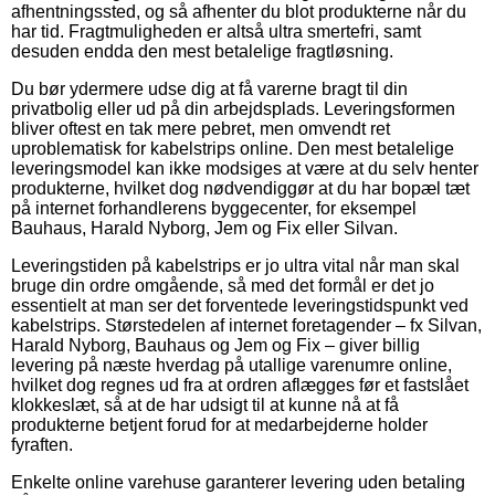
afhentningssted, og så afhenter du blot produkterne når du
har tid. Fragtmuligheden er altså ultra smertefri, samt
desuden endda den mest betalelige fragtløsning.
Du bør ydermere udse dig at få varerne bragt til din
privatbolig eller ud på din arbejdsplads. Leveringsformen
bliver oftest en tak mere pebret, men omvendt ret
uproblematisk for kabelstrips online. Den mest betalelige
leveringsmodel kan ikke modsiges at være at du selv henter
produkterne, hvilket dog nødvendiggør at du har bopæl tæt
på internet forhandlerens byggecenter, for eksempel
Bauhaus, Harald Nyborg, Jem og Fix eller Silvan.
Leveringstiden på kabelstrips er jo ultra vital når man skal
bruge din ordre omgående, så med det formål er det jo
essentielt at man ser det forventede leveringstidspunkt ved
kabelstrips. Størstedelen af internet foretagender – fx Silvan,
Harald Nyborg, Bauhaus og Jem og Fix – giver billig
levering på næste hverdag på utallige varenumre online,
hvilket dog regnes ud fra at ordren aflægges før et fastslået
klokkeslæt, så at de har udsigt til at kunne nå at få
produkterne betjent forud for at medarbejderne holder
fyraften.
Enkelte online varehuse garanterer levering uden betaling