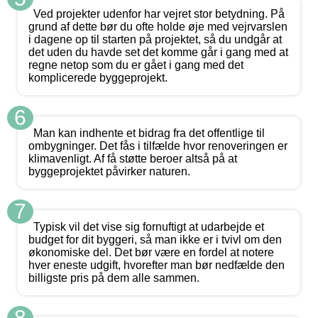
Ved projekter udenfor har vejret stor betydning. På
grund af dette bør du ofte holde øje med vejrvarslen
i dagene op til starten på projektet, så du undgår at
det uden du havde set det komme går i gang med at
regne netop som du er gået i gang med det
komplicerede byggeprojekt.
6
Man kan indhente et bidrag fra det offentlige til
ombygninger. Det fås i tilfælde hvor renoveringen er
klimavenligt. Af få støtte beroer altså på at
byggeprojektet påvirker naturen.
7
Typisk vil det vise sig fornuftigt at udarbejde et
budget for dit byggeri, så man ikke er i tvivl om den
økonomiske del. Det bør være en fordel at notere
hver eneste udgift, hvorefter man bør nedfælde den
billigste pris på dem alle sammen.
8