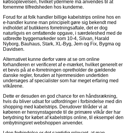
købsoplevelsen, hvilket ydermere må anvendes til at
fornemme tilfredsheden hos kunderne.
Forud for at folk handler billige kabelstrips online hos en
e-handler kunne man principielt gøre sig bekendt med
indholdet af butikkens forretningsaftale, det er dog
naturligvis en omfattende opgave, i særdeleshed med de
udbredte byggemarkeder som 10-4, Silvan, Harald
Nyborg, Bauhaus, Stark, XL-Byg, Jem og Fix, Bygma og
Davidsen.
Alternativet kunne derfor være at se om online
forhandleren er verificeret af e-mærket, hvilket generelt er
et bevis på at e-forretningen opretholder de gældende
danske regler, foruden at hjemmesiden undertiden
undersøges af specialister som har meget erfaring med
vilkårene.
Dette er desuden en god chance for en håndsrækning,
hvis du bliver udsat for udfordringer i forbindelse med din
shopping med kabelstrips. Derudover tilråder vi at
køberen er hensynstagende til de primære vilkår der har
betydning for købet af kabelstrips online, til eksempel den
ombytningsret webshoppen anvender.
I den forbindelse er det samtidig relevant, at man