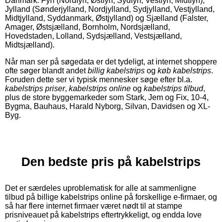
Danmark: Fyn (Nordfyn, Østfyn, Sydfyn, Vestfyn, Midtfyn),
Jylland (Sønderjylland, Nordjylland, Sydjylland, Vestjylland,
Midtjylland, Syddanmark, Østjylland) og Sjælland (Falster,
Amager, Østsjælland, Bornholm, Nordsjælland,
Hovedstaden, Lolland, Sydsjælland, Vestsjælland,
Midtsjælland).
Når man ser på søgedata er det tydeligt, at internet shoppere
ofte søger blandt andet
billig kabelstrips
og
køb kabelstrips
.
Foruden dette ser vi typisk mennesker søge efter bl.a.
kabelstrips priser
,
kabelstrips online
og
kabelstrips tilbud
,
plus de store byggemarkeder som Stark, Jem og Fix, 10-4,
Bygma, Bauhaus, Harald Nyborg, Silvan, Davidsen og XL-
Byg.
Den bedste pris på kabelstrips
Det er særdeles uproblematisk for alle at sammenligne
tilbud på billige kabelstrips online på forskellige e-firmaer, og
så har flere internet firmaer været nødt til at stampe
prisniveauet på kabelstrips eftertrykkeligt, og endda love