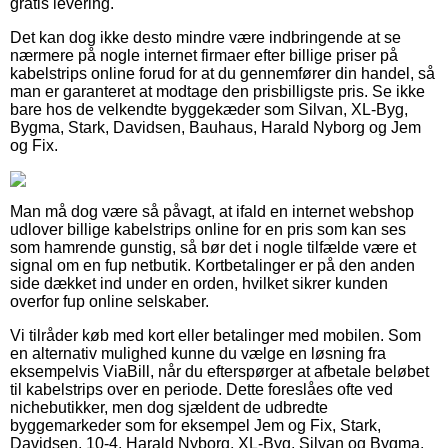
gratis levering.
Det kan dog ikke desto mindre være indbringende at se
nærmere på nogle internet firmaer efter billige priser på
kabelstrips online forud for at du gennemfører din handel, så
man er garanteret at modtage den prisbilligste pris. Se ikke
bare hos de velkendte byggekæder som Silvan, XL-Byg,
Bygma, Stark, Davidsen, Bauhaus, Harald Nyborg og Jem
og Fix.
Man må dog være så påvagt, at ifald en internet webshop
udlover billige kabelstrips online for en pris som kan ses
som hamrende gunstig, så bør det i nogle tilfælde være et
signal om en fup netbutik. Kortbetalinger er på den anden
side dækket ind under en orden, hvilket sikrer kunden
overfor fup online selskaber.
Vi tilråder køb med kort eller betalinger med mobilen. Som
en alternativ mulighed kunne du vælge en løsning fra
eksempelvis ViaBill, når du efterspørger at afbetale beløbet
til kabelstrips over en periode. Dette foreslåes ofte ved
nichebutikker, men dog sjældent de udbredte
byggemarkeder som for eksempel Jem og Fix, Stark,
Davidsen, 10-4, Harald Nyborg, XL-Byg, Silvan og Bygma.