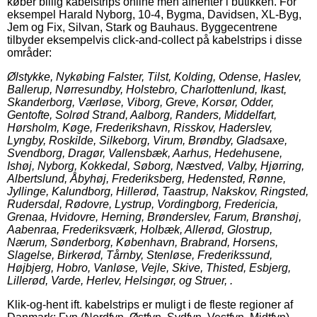
køber billig kabelstrips online men afhenter i butikken. For
eksempel Harald Nyborg, 10-4, Bygma, Davidsen, XL-Byg,
Jem og Fix, Silvan, Stark og Bauhaus. Byggecentrene
tilbyder eksempelvis click-and-collect på kabelstrips i disse
områder:
Ølstykke, Nykøbing Falster, Tilst, Kolding, Odense, Haslev,
Ballerup, Nørresundby, Holstebro, Charlottenlund, Ikast,
Skanderborg, Værløse, Viborg, Greve, Korsør, Odder,
Gentofte, Solrød Strand, Aalborg, Randers, Middelfart,
Hørsholm, Køge, Frederikshavn, Risskov, Haderslev,
Lyngby, Roskilde, Silkeborg, Virum, Brøndby, Gladsaxe,
Svendborg, Dragør, Vallensbæk, Aarhus, Hedehusene,
Ishøj, Nyborg, Kokkedal, Søborg, Næstved, Valby, Hjørring,
Albertslund, Åbyhøj, Frederiksberg, Hedensted, Rønne,
Jyllinge, Kalundborg, Hillerød, Taastrup, Nakskov, Ringsted,
Rudersdal, Rødovre, Lystrup, Vordingborg, Fredericia,
Grenaa, Hvidovre, Herning, Brønderslev, Farum, Brønshøj,
Aabenraa, Frederiksværk, Holbæk, Allerød, Glostrup,
Nærum, Sønderborg, København, Brabrand, Horsens,
Slagelse, Birkerød, Tårnby, Stenløse, Frederikssund,
Højbjerg, Hobro, Vanløse, Vejle, Skive, Thisted, Esbjerg,
Lillerød, Varde, Herlev, Helsingør, og Struer, .
Klik-og-hent ift. kabelstrips er muligt i de fleste regioner af