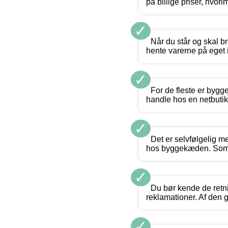
på billige priser, hvori
✓
Når du står og skal b
hente varerne på eget 
✓
For de fleste er bygg
handle hos en netbutik
✓
Det er selvfølgelig me
hos byggekæden. Som al
✓
Du bør kende de retni
reklamationer. Af den g
✓