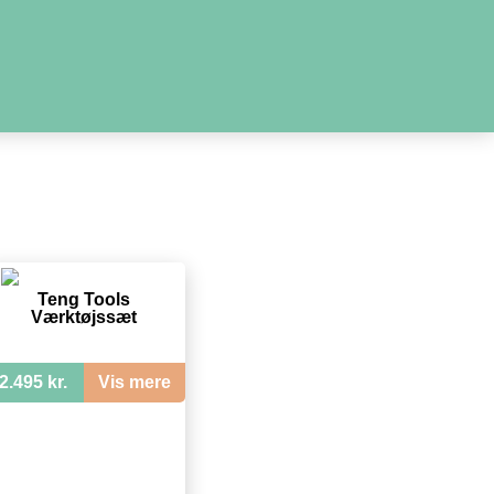
Teng Tools
Værktøjssæt
2.495 kr.
Vis mere