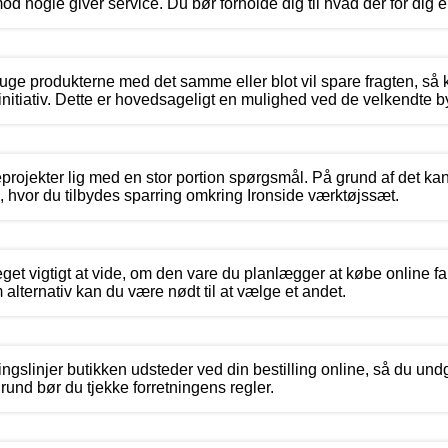
mod nogle giver service. Du bør forholde dig til hvad der for dig er
ruge produkterne med det samme eller blot vil spare fragten, så
initiativ. Dette er hovedsageligt en mulighed ved de velkendte
eprojekter lig med en stor portion spørgsmål. På grund af det kan
, hvor du tilbydes sparring omkring Ironside værktøjssæt.
get vigtigt at vide, om den vare du planlægger at købe online fa
ternativ kan du være nødt til at vælge et andet.
ngslinjer butikken udsteder ved din bestilling online, så du un
rund bør du tjekke forretningens regler.