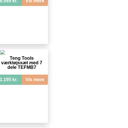
8.595 kr.
Vis mere
Teng Tools
værktøjssæt med 7
dele TEFMB7
1.195 kr.
Vis mere