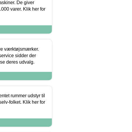
askiner. De giver
000 varer. Klik her for
ore værktøjsmærker.
ervice sidder der
t se deres udvalg.
entet rummer udstyr til
lv-folket. Klik her for