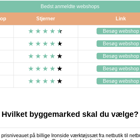
Bedst anmeldte webshops
op
Stjerner
Link
Besøg webshop
Besøg webshop
Besøg webshop
Besøg webshop
Besøg webshop
Hvilket byggemarked skal du vælge?
 i prisniveauet på billige Ironside værktøjssæt fra netbutik til net