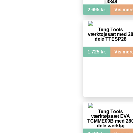
T3848
2.695 kr.
Vis mer
Teng Tools
værktøjssæt med 2
dele TTESP28
1.725 kr.
Vis mer
Teng Tools
værktøjssæt EVA
TCMME09B med 28
dele værktøj