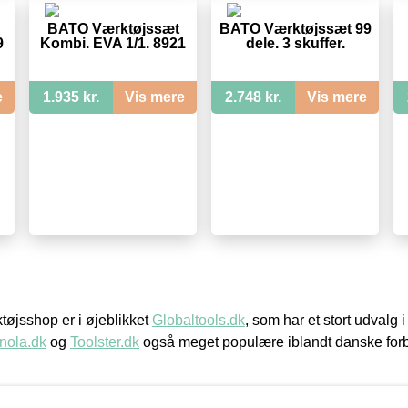
BATO Værktøjssæt
BATO Værktøjssæt 99
9
Kombi. EVA 1/1. 8921
dele. 3 skuffer.
e
1.935 kr.
Vis mere
2.748 kr.
Vis mere
øjsshop er i øjeblikket
Globaltools.dk
, som har et stort udvalg
nola.dk
og
Toolster.dk
også meget populære iblandt danske for