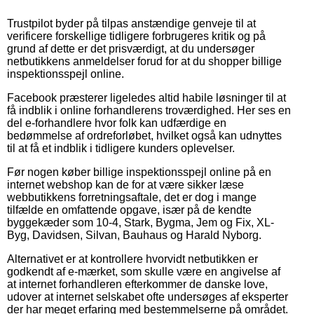
Trustpilot byder på tilpas anstændige genveje til at
verificere forskellige tidligere forbrugeres kritik og på
grund af dette er det prisværdigt, at du undersøger
netbutikkens anmeldelser forud for at du shopper billige
inspektionsspejl online.
Facebook præsterer ligeledes altid habile løsninger til at
få indblik i online forhandlerens troværdighed. Her ses en
del e-forhandlere hvor folk kan udfærdige en
bedømmelse af ordreforløbet, hvilket også kan udnyttes
til at få et indblik i tidligere kunders oplevelser.
Før nogen køber billige inspektionsspejl online på en
internet webshop kan de for at være sikker læse
webbutikkens forretningsaftale, det er dog i mange
tilfælde en omfattende opgave, især på de kendte
byggekæder som 10-4, Stark, Bygma, Jem og Fix, XL-
Byg, Davidsen, Silvan, Bauhaus og Harald Nyborg.
Alternativet er at kontrollere hvorvidt netbutikken er
godkendt af e-mærket, som skulle være en angivelse af
at internet forhandleren efterkommer de danske love,
udover at internet selskabet ofte undersøges af eksperter
der har meget erfaring med bestemmelserne på området.