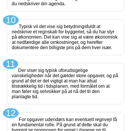
du nedskriver din agenda.
10
Typisk vil det vise sig betydningsfuldt at
nedskrive et regnskab for byggeriet, så du har styr
på økonomien. Det kan vise sig at være økonomisk
at nedfærdige alle omkostninger, og herefter
dokumentere den billigste pris på dem hver især.
11
Der viser sig typisk uforudsigelige
vanskeligheder når det gælder store opgaver, og på
grund af det er det vigtigt at man har afsat
tilstrækkelig tid i tidsplanen, med formålet om at
man føler sig selvsikker på at nå det til den
planlagte tid.
12
For opgaver udendørs kan eventuelt regnvejr få
en fundamental rolle. På grund af dette skal du
hyppigt se prognosen for vejret i dagene op til