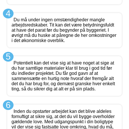
4
Du må under ingen omstændigheder mangle
arbejdsredskaber. Tit kan det være betydningsfuldt
at have det parat før du begynder på byggeriet. I
øvrigt må du huske at påregne de her omkostninger
i det økonomiske overblik.
5
Potentielt kan det vise sig at have noget at sige at
du har samtlige materialer klar til brug i god tid før
du indleder projektet. Du får god gavn af at
sammensætte en hurtig note hvoraf der fremgår alt
det du har brug for, og dernæst granske hver enkelt
ting, så du sikrer dig at alt er på sin plads.
6
Inden du opstarter arbejdet kan det blive aldeles
fornuftigt at sikre sig, at det du vil bygge overholder
gældende love. Med udgangspunkt i din boligtype
vil der vise sig fastsatte love omkring, hvad du må,