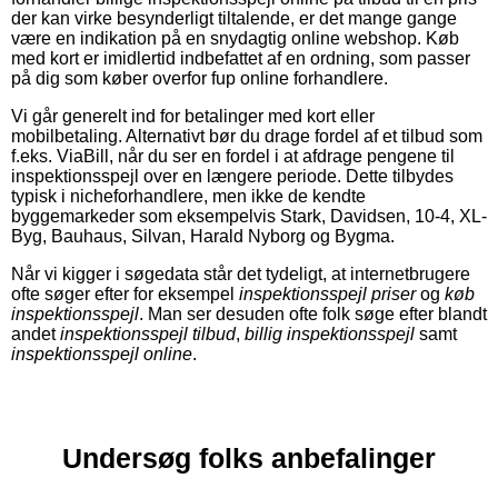
der kan virke besynderligt tiltalende, er det mange gange
være en indikation på en snydagtig online webshop. Køb
med kort er imidlertid indbefattet af en ordning, som passer
på dig som køber overfor fup online forhandlere.
Vi går generelt ind for betalinger med kort eller
mobilbetaling. Alternativt bør du drage fordel af et tilbud som
f.eks. ViaBill, når du ser en fordel i at afdrage pengene til
inspektionsspejl over en længere periode. Dette tilbydes
typisk i nicheforhandlere, men ikke de kendte
byggemarkeder som eksempelvis Stark, Davidsen, 10-4, XL-
Byg, Bauhaus, Silvan, Harald Nyborg og Bygma.
Når vi kigger i søgedata står det tydeligt, at internetbrugere
ofte søger efter for eksempel
inspektionsspejl priser
og
køb
inspektionsspejl
. Man ser desuden ofte folk søge efter blandt
andet
inspektionsspejl tilbud
,
billig inspektionsspejl
samt
inspektionsspejl online
.
Undersøg folks anbefalinger