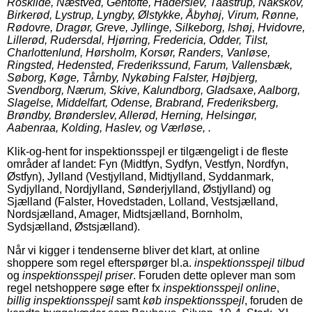
Roskilde, Næstved, Gentofte, Haderslev, Taastrup, Nakskov,
Birkerød, Lystrup, Lyngby, Ølstykke, Åbyhøj, Virum, Rønne,
Rødovre, Dragør, Greve, Jyllinge, Silkeborg, Ishøj, Hvidovre,
Lillerød, Rudersdal, Hjørring, Fredericia, Odder, Tilst,
Charlottenlund, Hørsholm, Korsør, Randers, Vanløse,
Ringsted, Hedensted, Frederikssund, Farum, Vallensbæk,
Søborg, Køge, Tårnby, Nykøbing Falster, Højbjerg,
Svendborg, Nærum, Skive, Kalundborg, Gladsaxe, Aalborg,
Slagelse, Middelfart, Odense, Brabrand, Frederiksberg,
Brøndby, Brønderslev, Allerød, Herning, Helsingør,
Aabenraa, Kolding, Haslev, og Værløse, .
Klik-og-hent for inspektionsspejl er tilgængeligt i de fleste
områder af landet: Fyn (Midtfyn, Sydfyn, Vestfyn, Nordfyn,
Østfyn), Jylland (Vestjylland, Midtjylland, Syddanmark,
Sydjylland, Nordjylland, Sønderjylland, Østjylland) og
Sjælland (Falster, Hovedstaden, Lolland, Vestsjælland,
Nordsjælland, Amager, Midtsjælland, Bornholm,
Sydsjælland, Østsjælland).
Når vi kigger i tendenserne bliver det klart, at online
shoppere som regel efterspørger bl.a.
inspektionsspejl tilbud
og
inspektionsspejl priser
. Foruden dette oplever man som
regel netshoppere søge efter fx
inspektionsspejl online
,
billig inspektionsspejl
samt
køb inspektionsspejl
, foruden de