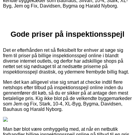
kendte byggekæder som Bauhaus, Silvan, 10-4, Stark, XL-
Byg, Jem og Fix, Davidsen, Bygma og Harald Nyborg.
Gode priser på inspektionsspejl
Det er efterhånden ret så fleksibelt for enhver at søge sig
frem til priser på billige inspektionsspejl online i blandt
diverse internet outlets, og derfor har adskillige shops på
nettet set sig nødsaget til at nedsætte priserne på
inspektionsspejl drastisk, og ydermere frembyde billig fragt.
Men det kan alligevel vise sig smart at checke indtil flere
netshops efter tilbud på inspektionsspejl online inden du
gennemfører dit køb, så du er sikker på at antage den mest
betalelige pris. Kig ikke blot på de velkendte byggemarkeder
som Jem og Fix, Stark, 10-4, XL-Byg, Bygma, Davidsen,
Bauhaus og Harald Nyborg.
Man bør blot være omhyggelig med, at når en netbutik
forhandler billige inspektionsspejl online på tilbud til en pris