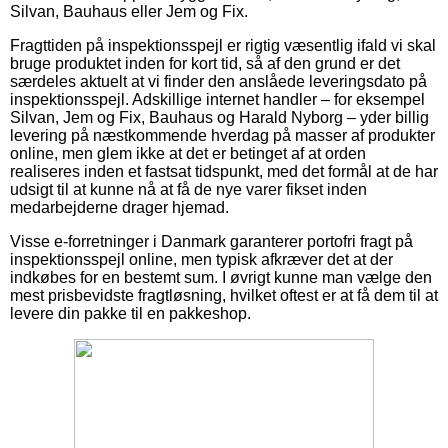
Silvan, Bauhaus eller Jem og Fix.
Fragttiden på inspektionsspejl er rigtig væsentlig ifald vi skal
bruge produktet inden for kort tid, så af den grund er det
særdeles aktuelt at vi finder den anslåede leveringsdato på
inspektionsspejl. Adskillige internet handler – for eksempel
Silvan, Jem og Fix, Bauhaus og Harald Nyborg – yder billig
levering på næstkommende hverdag på masser af produkter
online, men glem ikke at det er betinget af at orden
realiseres inden et fastsat tidspunkt, med det formål at de har
udsigt til at kunne nå at få de nye varer fikset inden
medarbejderne drager hjemad.
Visse e-forretninger i Danmark garanterer portofri fragt på
inspektionsspejl online, men typisk afkræver det at der
indkøbes for en bestemt sum. I øvrigt kunne man vælge den
mest prisbevidste fragtløsning, hvilket oftest er at få dem til at
levere din pakke til en pakkeshop.