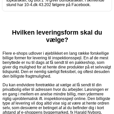
topkarakter, og blot 2 % giver bundkarakter. I skrivende
stund har 10-4.dk 43.202 følgere på Facebook.
Hvilken leveringsform skal du
vælge?
Flere e-shops udlover i øjeblikket en lang række forskellige
billige former for levering til inspektionsspejl. En af de mest
benyttede er nu til dags at få sendt til en pakkeshop, som
giver dig mulighed for at hente dine produkter på et selvvalgt
tidspunkt. Den er nemlig særligt fleksibel, og oftest desuden
den billigste fragtmulighed.
Du kan endvidere foretrække at vælge at få sendt til din
privatbolig eller til adressen hvor du arbejder. Løsningen er
en gang i mellem en anelse mindre billig, men ydermere
rigtig uproblematisk ift. inspektionsspejl online. Den billigste
type af levering vil dog altid vise sig at være at hente ordren
selv, som desværre er betinget af at du befinder dig i kort
afstand af e-shoppens byggemarked, fx Harald Nyborg,