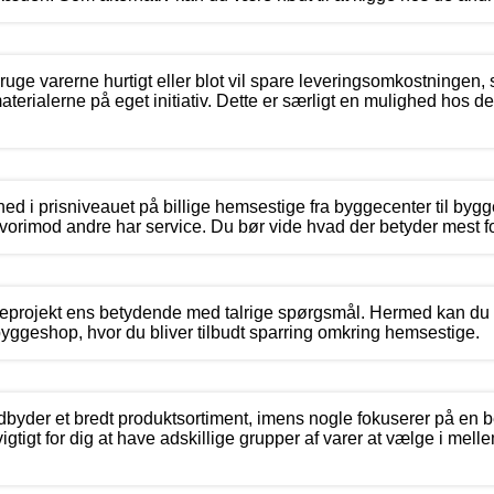
bruge varerne hurtigt eller blot vil spare leveringsomkostningen
terialerne på eget initiativ. Dette er særligt en mulighed hos d
ghed i prisniveauet på billige hemsestige fra byggecenter til byg
hvorimod andre har service. Du bør vide hvad der betyder mest fo
eprojekt ens betydende med talrige spørgsmål. Hermed kan du h
yggeshop, hvor du bliver tilbudt sparring omkring hemsestige.
yder et bredt produktsortiment, imens nogle fokuserer på en 
igtigt for dig at have adskillige grupper af varer at vælge i mell