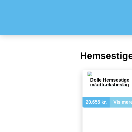
Hemsestig
Dolle Hemsestige
m/udtræksbeslag
20.655 kr.
Vis mer