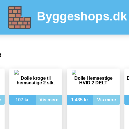
Byggeshops.dk
e
Dolle kroge til
Dolle Hemsestige
D
hemsestige 2 stk.
HVID 2 DELT
e
107 kr.
Vis mere
1.435 kr.
Vis mere