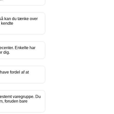
, så kan du tænke over
e kendte
gecenter. Enkelte har
r dig.
ave fordel af at
bestemt varegruppe. Du
em, foruden bare