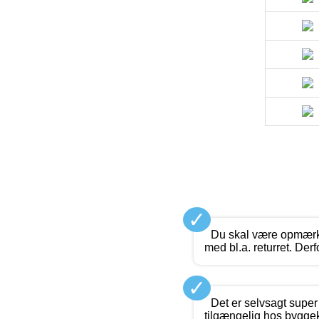
✓
Du skal være opmærks
med bl.a. returret. Der
✓
Det er selvsagt super
tilgængelig hos byggek