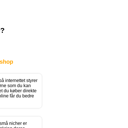
p?
shop
å internettet styrer
erne som du kan
t du køber direkte
nline får du bedre
små nicher er