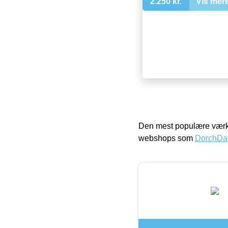
2.250 kr.
Vis mer
Den mest populære værkt
webshops som
DorchDa