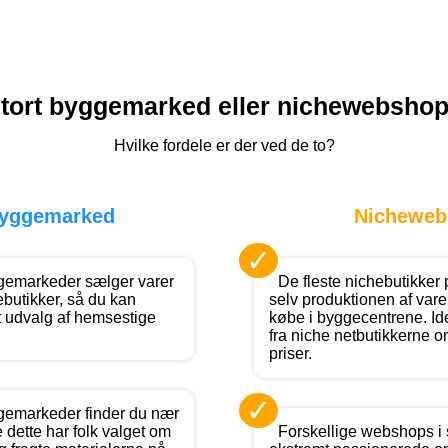
tort byggemarked eller nichewebsho
Hvilke fordele er der ved de to?
byggemarked
Nicheweb
✓
gemarkeder sælger varer
De fleste nichebutikker p
ebutikker, så du kan
selv produktionen af var
t udvalg af hemsestige
købe i byggecentrene. Ide
fra niche netbutikkerne o
priser.
✓
gemarkeder finder du nær
 dette har folk valget om
Forskellige webshops i 