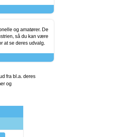
ionelle og amatører. De
strien, så du kan være
or at se deres udvalg.
 fra bl.a. deres
mer og