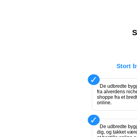
S
Stort 
✓
De udbredte byg
fra alverdens nich
shoppe fra et bred
online.
✓
De udbredte byg
dig, og takket være