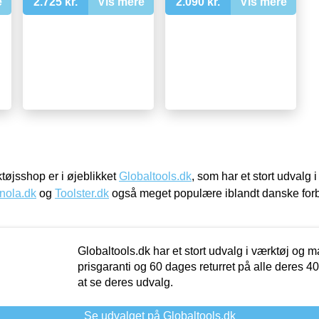
e
2.725 kr.
Vis mere
2.090 kr.
Vis mere
øjsshop er i øjeblikket
Globaltools.dk
, som har et stort udvalg
nola.dk
og
Toolster.dk
også meget populære iblandt danske for
Globaltools.dk har et stort udvalg i værktøj og m
prisgaranti og 60 dages returret på alle deres 40.
at se deres udvalg.
Se udvalget på Globaltools.dk