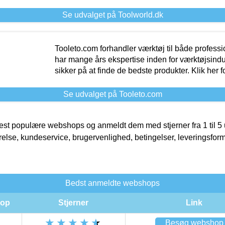
Se udvalget på Toolworld.dk
Tooleto.com forhandler værktøj til både profess
har mange års ekspertise inden for værktøjsindu
sikker på at finde de bedste produkter. Klik her f
Se udvalget på Tooleto.com
t populære webshops og anmeldt dem med stjerner fra 1 til 5 ud
rrelse, kundeservice, brugervenlighed, betingelser, leveringsfor
Bedst anmeldte webshops
op
Stjerner
Link
Besøg webshop