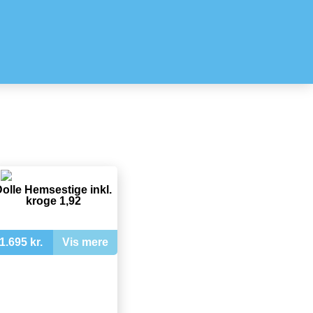
olle Hemsestige inkl.
kroge 1,92
1.695 kr.
Vis mere