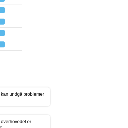
du kan undgå problemer
e overhovedet er
e.