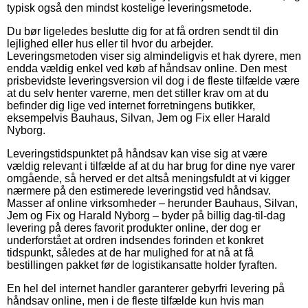
typisk også den mindst kostelige leveringsmetode.
Du bør ligeledes beslutte dig for at få ordren sendt til din
lejlighed eller hus eller til hvor du arbejder.
Leveringsmetoden viser sig almindeligvis et hak dyrere, men
endda vældig enkel ved køb af håndsav online. Den mest
prisbevidste leveringsversion vil dog i de fleste tilfælde være
at du selv henter varerne, men det stiller krav om at du
befinder dig lige ved internet forretningens butikker,
eksempelvis Bauhaus, Silvan, Jem og Fix eller Harald
Nyborg.
Leveringstidspunktet på håndsav kan vise sig at være
vældig relevant i tilfælde af at du har brug for dine nye varer
omgående, så herved er det altså meningsfuldt at vi kigger
nærmere på den estimerede leveringstid ved håndsav.
Masser af online virksomheder – herunder Bauhaus, Silvan,
Jem og Fix og Harald Nyborg – byder på billig dag-til-dag
levering på deres favorit produkter online, der dog er
underforstået at ordren indsendes forinden et konkret
tidspunkt, således at de har mulighed for at nå at få
bestillingen pakket før de logistikansatte holder fyraften.
En hel del internet handler garanterer gebyrfri levering på
håndsav online, men i de fleste tilfælde kun hvis man