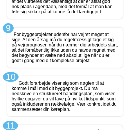
af det vurderes det væsentligt at der er afsat god
nok plads i agendaen, med det formål at man kan
føle sig sikker på at kunne få det færdiggjort.
9
For byggeprojekter udenfor har vejret meget at
sige. Af den årsag må du regelmæssigt tage et kig
på vejrprognosen når du nærmer dig arbejdets start,
så det forhåbentlig ikke uden du havde regnet med
det begynder at vælte ned absolut lige når du er
godt i gang med dit komplekse projekt.
10
Godt forarbejde viser sig som nøglen til at
komme i mål med dit byggeprojekt. Du må
nedskrive en struktureret handlingsplan, som viser
hvilke opgaver du vil lave på hvilket tidspunkt, som
også inkluderer en rækkefølge. Vær konkret idet du
sammensætter din køreplan.
11