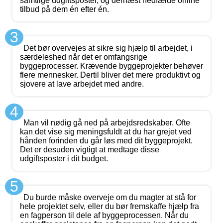
samtlige udgiftsposter, og dernæst nedfælde online
tilbud på dem én efter én.
3
Det bør overvejes at sikre sig hjælp til arbejdet, i
særdeleshed når det er omfangsrige
byggeprocesser. Krævende byggeprojekter behøver
flere mennesker. Dertil bliver det mere produktivt og
sjovere at lave arbejdet med andre.
4
Man vil nødig gå ned på arbejdsredskaber. Ofte
kan det vise sig meningsfuldt at du har grejet ved
hånden forinden du går løs med dit byggeprojekt.
Det er desuden vigtigt at medtage disse
udgiftsposter i dit budget.
5
Du burde måske overveje om du magter at stå for
hele projektet selv, eller du bør fremskaffe hjælp fra
en fagperson til dele af byggeprocessen. Når du