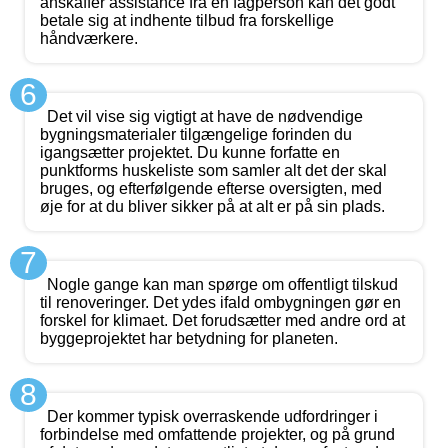
anskaffer assistance fra en fagperson kan det godt
betale sig at indhente tilbud fra forskellige
håndværkere.
6
Det vil vise sig vigtigt at have de nødvendige
bygningsmaterialer tilgængelige forinden du
igangsætter projektet. Du kunne forfatte en
punktforms huskeliste som samler alt det der skal
bruges, og efterfølgende efterse oversigten, med
øje for at du bliver sikker på at alt er på sin plads.
7
Nogle gange kan man spørge om offentligt tilskud
til renoveringer. Det ydes ifald ombygningen gør en
forskel for klimaet. Det forudsætter med andre ord at
byggeprojektet har betydning for planeten.
8
Der kommer typisk overraskende udfordringer i
forbindelse med omfattende projekter, og på grund