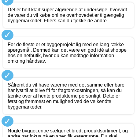
✓
Det er helt klart super afgørende at undersøge, hvorvidt
de varer du vil købe online overhovedet er tilgængelig i
byggemarkedet. Ellers kan du tjekke de andre.
✓
For de fleste er et byggeprojekt lig med en lang række
spørgsmål. Dermed kan det være en god idé at shoppe
hos en netbutik, hvor du kan modtage information
omkring håndsav.
✓
Såfremt du vil have varerne med det samme eller bare
har lyst til at blive fri for fragtomkostningen, så kan du
tænke over at hente produkterne personligt. Dette er
først og fremmest en mulighed ved de velkendte
byggemarkeder.
✓
Nogle byggecentre sælger et bredt produktsortiment, og
andre har fokus på en specifik varegruppe. Du skal