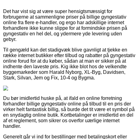
Det har vist sig at være super hensigtsmæssigt for
forbrugerne at sammenligne priser på billige gyngestativ
online fra flere e-handler, og ergo har adskillige internet
forhandlere ikke kunne slippe for at formindske prisen på
gyngestativ en hel del, og ydermere yde levering uden
gebyr.
Til gengæld kan det stadigvæk blive gavnligt at tjekke en
række internet butikker efter tilbud og rabatter på gyngestativ
online forud for at du køber, sådan at man er sikker på at
indhente den laveste pris. Kig ikke blot hos de velkendte
byggemarkeder som Harald Nyborg, XL-Byg, Davidsen,
Stark, Silvan, Jem og Fix, 10-4 og Bygma.
Du bør imidlertid huske på, at ifald en online forretning
forhandler billige gyngestativ online på tilbud til en pris der
virker helt fantastisk billig, så burde det tit være et symbol på
en snydagtig online butik. Kortbetalinger er imidlertid en del
af et reglement, som sikrer os overfor uærlige internet
handler.
Generelt går vi ind for bestillinger med betalingskort eller