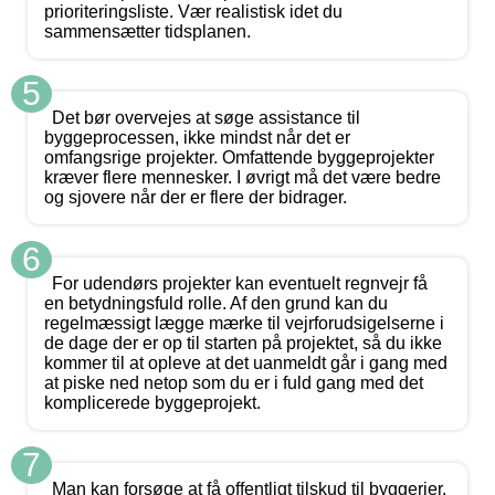
prioriteringsliste. Vær realistisk idet du
sammensætter tidsplanen.
5
Det bør overvejes at søge assistance til
byggeprocessen, ikke mindst når det er
omfangsrige projekter. Omfattende byggeprojekter
kræver flere mennesker. I øvrigt må det være bedre
og sjovere når der er flere der bidrager.
6
For udendørs projekter kan eventuelt regnvejr få
en betydningsfuld rolle. Af den grund kan du
regelmæssigt lægge mærke til vejrforudsigelserne i
de dage der er op til starten på projektet, så du ikke
kommer til at opleve at det uanmeldt går i gang med
at piske ned netop som du er i fuld gang med det
komplicerede byggeprojekt.
7
Man kan forsøge at få offentligt tilskud til byggerier.