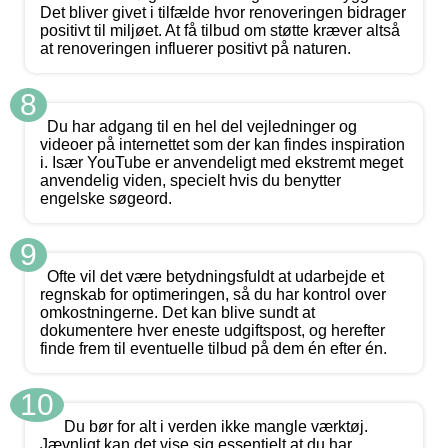
Det bliver givet i tilfælde hvor renoveringen bidrager
positivt til miljøet. At få tilbud om støtte kræver altså
at renoveringen influerer positivt på naturen.
8
Du har adgang til en hel del vejledninger og
videoer på internettet som der kan findes inspiration
i. Især YouTube er anvendeligt med ekstremt meget
anvendelig viden, specielt hvis du benytter
engelske søgeord.
9
Ofte vil det være betydningsfuldt at udarbejde et
regnskab for optimeringen, så du har kontrol over
omkostningerne. Det kan blive sundt at
dokumentere hver eneste udgiftspost, og herefter
finde frem til eventuelle tilbud på dem én efter én.
10
Du bør for alt i verden ikke mangle værktøj.
Jævnligt kan det vise sig essentielt at du har