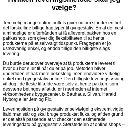
vælge?
Temmelig mange online outlets giver nu om stunder en hel
del forskellige billige fragttyper til gyngestativ. En af de mest
almindelige er efterhånden at få afleveret pakken hos en
pakkeshop, som giver dig fleksibiliteten til at hente
produkterne på et selvvalgt tidspunkt. Fragttypen er jo
usædvanlig enkel, og endda tillige den billigste slags
levering.
Du burde derudover overveje at få produkterne leveret til
hvor du bor eller til når du er på job. Metoden bliver
undertiden et hak mere bekostelig, men endvidere virkelig
enkel med gyngestativ online. Den billigste leveringsløsning
vil dog i de fleste tilfælde være selv at hente pakken, som
desværre betinges af at du er i nærheden af internet
virksomhedens byggecenter, fx Bauhaus, Silvan, Harald
Nyborg eller Jem og Fix.
Leveringstiden på gyngestativ er selvfølgelig ekstremt vigtig
ifald man står og skal bruge produktet fluks, og af den grund
er det altså passende at vi checker den estimerede
leveringsdato på gyngestativ. Størstedelen af online shops –