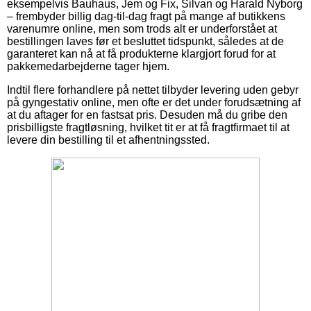
eksempelvis Bauhaus, Jem og Fix, Silvan og Harald Nyborg
– frembyder billig dag-til-dag fragt på mange af butikkens
varenumre online, men som trods alt er underforstået at
bestillingen laves før et besluttet tidspunkt, således at de
garanteret kan nå at få produkterne klargjort forud for at
pakkemedarbejderne tager hjem.
Indtil flere forhandlere på nettet tilbyder levering uden gebyr
på gyngestativ online, men ofte er det under forudsætning af
at du aftager for en fastsat pris. Desuden må du gribe den
prisbilligste fragtløsning, hvilket tit er at få fragtfirmaet til at
levere din bestilling til et afhentningssted.