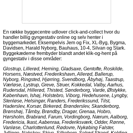
En række byggecentre udlover click-and-collect hvor du
handler billig gyngestativ online og selv henter i
byggemarkedet. Eksempelvis Jem og Fix, XL-Byg, Bygma,
Davidsen, Harald Nyborg, Bauhaus, 10-4, Silvan og Stark.
Byggekæderne frembyder blandt andet klik-og-hent på
gyngestativ i disse områder:
Glostrup, Lillerød, Herning, Gladsaxe, Gentofte, Roskilde,
Horsens, Næstved, Frederikshavn, Allerød, Ballerup,
Nyborg, Ringsted, Hjørring, Svendborg, Åbyhøj, Taastrup,
Værløse, Lystrup, Greve, Struer, Kokkedal, Valby, Aarhus,
Rudersdal, Hillerød, Thisted, Sønderborg, Varde, Ølstykke,
København, Ishøj, Holstebro, Viborg, Hedehusene, Lyngby,
Stenløse, Helsingør, Randers, Frederikssund, Tilst,
Haderslev, Korsør, Birkerød, Brønderslev, Skanderborg,
Brønshøj, Tårnby, Brøndby, Dragør, Grenaa, Hobro,
Hørsholm, Brabrand, Farum, Vordingborg, Nærum, Aalborg,
Fredericia, Ikast, Aabenraa, Frederiksværk, Odder, Rønne,
Vanløse, Charlottenlund, Rødovre, Nykøbing Falster,
Jyllinge, Nakskov, Skive, Silkeborg, Solrød Strand, Kolding,