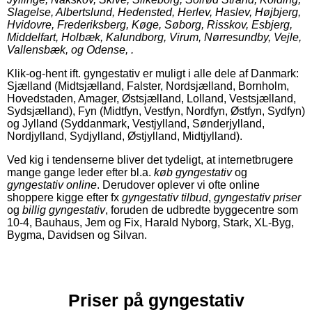
Slagelse, Albertslund, Hedensted, Herlev, Haslev, Højbjerg,
Hvidovre, Frederiksberg, Køge, Søborg, Risskov, Esbjerg,
Middelfart, Holbæk, Kalundborg, Virum, Nørresundby, Vejle,
Vallensbæk, og Odense, .
Klik-og-hent ift. gyngestativ er muligt i alle dele af Danmark:
Sjælland (Midtsjælland, Falster, Nordsjælland, Bornholm,
Hovedstaden, Amager, Østsjælland, Lolland, Vestsjælland,
Sydsjælland), Fyn (Midtfyn, Vestfyn, Nordfyn, Østfyn, Sydfyn)
og Jylland (Syddanmark, Vestjylland, Sønderjylland,
Nordjylland, Sydjylland, Østjylland, Midtjylland).
Ved kig i tendenserne bliver det tydeligt, at internetbrugere
mange gange leder efter bl.a.
køb gyngestativ
og
gyngestativ online
. Derudover oplever vi ofte online
shoppere kigge efter fx
gyngestativ tilbud
,
gyngestativ priser
og
billig gyngestativ
, foruden de udbredte byggecentre som
10-4, Bauhaus, Jem og Fix, Harald Nyborg, Stark, XL-Byg,
Bygma, Davidsen og Silvan.
Priser på gyngestativ