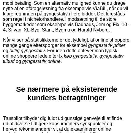
mobilbetaling. Som en alternativ mulighed kunne du drage
nytte af en afdragsløsning fra eksempelvis ViaBill, når du vil
klare regningen på gyngestativ i flere bidder. Det foreslåes
som regel i nicheforhandlere, i modsætning til de store
byggemarkeder som eksempelvis Bauhaus, Jem og Fix, 10-
4, Silvan, XL-Byg, Stark, Bygma og Harald Nyborg.
Når vi ser på statistikkerne er det tydeligt, at online shoppere
mange gange efterspørger for eksempel
gyngestativ priser
og
billig gyngestativ
. Foruden dette oplever man typisk
online shoppere lede efter fx
køb gyngestativ
,
gyngestativ
tilbud
og
gyngestativ online
.
Se nærmere på eksisterende
kunders betragtninger
Trustpilot tilbyder dig fuldt ud gunstige genveje til at finde
ud af diverse tidligere konsumenters synspunkter og
herved rekommanderer vi, at du eksaminerer online