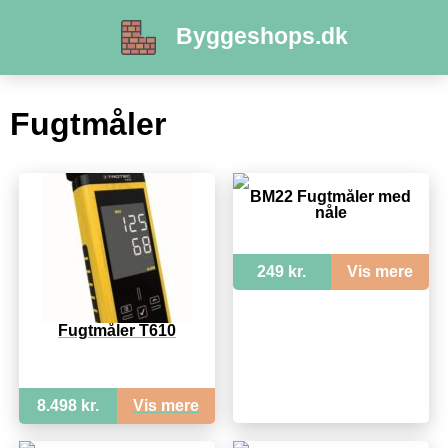
Byggeshops.dk
Fugtmåler
BM22 Fugtmåler med
nåle
249 kr.
Vis mere
Fugtmåler T610
8.498 kr.
Vis mere