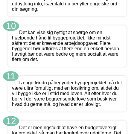
udbytterig info, især ifald du benytter engelske ord i
din søgning.
10
Det kan vise sig nyttigt at spørge om en
hjælpende hånd til byggeprojektet, ikke mindst
såfremt det er krævende arbejdsopgaver. Flere
byggerier bør udføres af flere end en enkelt person.
I øvrigt bør det være bedre og mere socialt at være
flere om det.
11
Længe før du påbegynder byggeprojektet må det
være ultra fornuftigt med en forsikring om, at det du
vil bygge ikke er i strid med loven. Alt efter hvor du
bor vil der være begrænsende love som beskriver,
hvad du gerne må, og hvad der er ulovligt.
12
Det er meningsfuldt at have en budgetoversigt
for projektet, så man har kontrol over udgifterne. Det