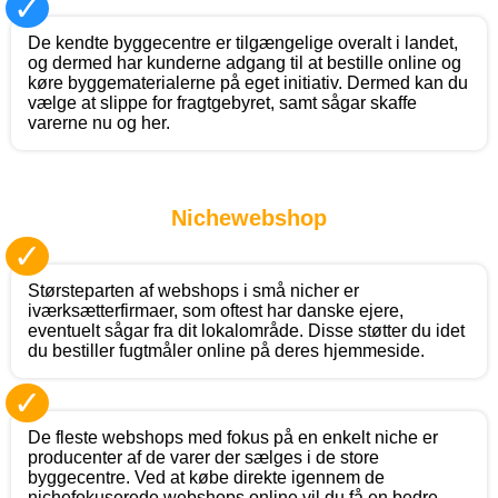
✓
De kendte byggecentre er tilgængelige overalt i landet,
og dermed har kunderne adgang til at bestille online og
køre byggematerialerne på eget initiativ. Dermed kan du
vælge at slippe for fragtgebyret, samt sågar skaffe
varerne nu og her.
Nichewebshop
✓
Størsteparten af webshops i små nicher er
iværksætterfirmaer, som oftest har danske ejere,
eventuelt sågar fra dit lokalområde. Disse støtter du idet
du bestiller fugtmåler online på deres hjemmeside.
✓
De fleste webshops med fokus på en enkelt niche er
producenter af de varer der sælges i de store
byggecentre. Ved at købe direkte igennem de
nichefokuserede webshops online vil du få en bedre