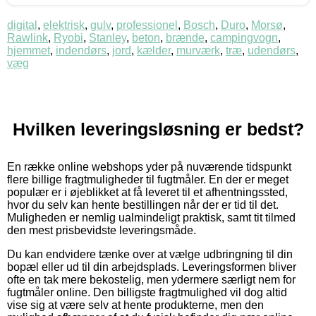
digital
,
elektrisk
,
gulv
,
professionel
,
Bosch
,
Duro
,
Morsø
,
Rawlink
,
Ryobi
,
Stanley
,
beton
,
brænde
,
campingvogn
,
hjemmet
,
indendørs
,
jord
,
kælder
,
murværk
,
træ
,
udendørs
,
væg
Hvilken leveringsløsning er bedst?
En række online webshops yder på nuværende tidspunkt
flere billige fragtmuligheder til fugtmåler. En der er meget
populær er i øjeblikket at få leveret til et afhentningssted,
hvor du selv kan hente bestillingen når der er tid til det.
Muligheden er nemlig ualmindeligt praktisk, samt tit tilmed
den mest prisbevidste leveringsmåde.
Du kan endvidere tænke over at vælge udbringning til din
bopæl eller ud til din arbejdsplads. Leveringsformen bliver
ofte en tak mere bekostelig, men ydermere særligt nem for
fugtmåler online. Den billigste fragtmulighed vil dog altid
vise sig at være selv at hente produkterne, men den