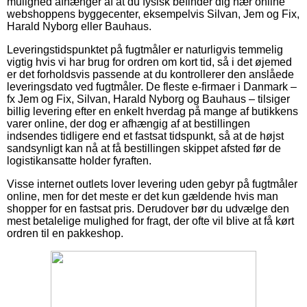
mulighed afhænger af at du fysisk befinder dig nær online
webshoppens byggecenter, eksempelvis Silvan, Jem og Fix,
Harald Nyborg eller Bauhaus.
Leveringstidspunktet på fugtmåler er naturligvis temmelig
vigtig hvis vi har brug for ordren om kort tid, så i det øjemed
er det forholdsvis passende at du kontrollerer den anslåede
leveringsdato ved fugtmåler. De fleste e-firmaer i Danmark –
fx Jem og Fix, Silvan, Harald Nyborg og Bauhaus – tilsiger
billig levering efter en enkelt hverdag på mange af butikkens
varer online, der dog er afhængig af at bestillingen
indsendes tidligere end et fastsat tidspunkt, så at de højst
sandsynligt kan nå at få bestillingen skippet afsted før de
logistikansatte holder fyraften.
Visse internet outlets lover levering uden gebyr på fugtmåler
online, men for det meste er det kun gældende hvis man
shopper for en fastsat pris. Derudover bør du udvælge den
mest betalelige mulighed for fragt, der ofte vil blive at få kørt
ordren til en pakkeshop.