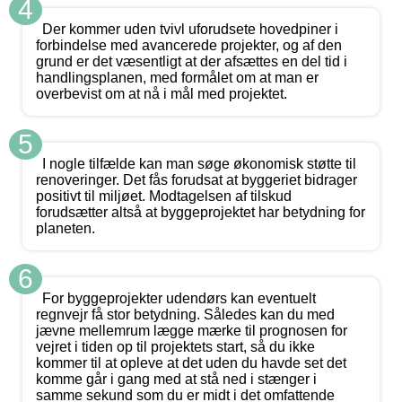
4
Der kommer uden tvivl uforudsete hovedpiner i
forbindelse med avancerede projekter, og af den
grund er det væsentligt at der afsættes en del tid i
handlingsplanen, med formålet om at man er
overbevist om at nå i mål med projektet.
5
I nogle tilfælde kan man søge økonomisk støtte til
renoveringer. Det fås forudsat at byggeriet bidrager
positivt til miljøet. Modtagelsen af tilskud
forudsætter altså at byggeprojektet har betydning for
planeten.
6
For byggeprojekter udendørs kan eventuelt
regnvejr få stor betydning. Således kan du med
jævne mellemrum lægge mærke til prognosen for
vejret i tiden op til projektets start, så du ikke
kommer til at opleve at det uden du havde set det
komme går i gang med at stå ned i stænger i
samme sekund som du er midt i det omfattende