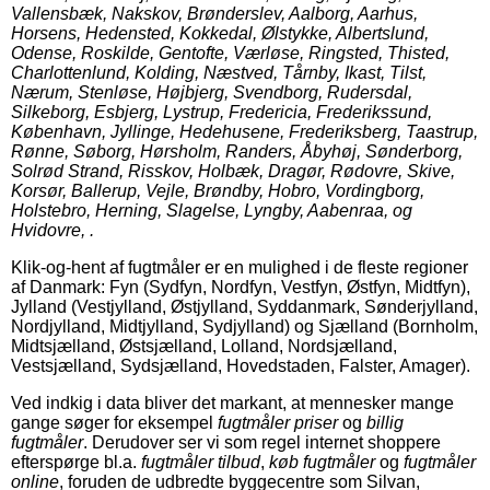
Vallensbæk, Nakskov, Brønderslev, Aalborg, Aarhus,
Horsens, Hedensted, Kokkedal, Ølstykke, Albertslund,
Odense, Roskilde, Gentofte, Værløse, Ringsted, Thisted,
Charlottenlund, Kolding, Næstved, Tårnby, Ikast, Tilst,
Nærum, Stenløse, Højbjerg, Svendborg, Rudersdal,
Silkeborg, Esbjerg, Lystrup, Fredericia, Frederikssund,
København, Jyllinge, Hedehusene, Frederiksberg, Taastrup,
Rønne, Søborg, Hørsholm, Randers, Åbyhøj, Sønderborg,
Solrød Strand, Risskov, Holbæk, Dragør, Rødovre, Skive,
Korsør, Ballerup, Vejle, Brøndby, Hobro, Vordingborg,
Holstebro, Herning, Slagelse, Lyngby, Aabenraa, og
Hvidovre, .
Klik-og-hent af fugtmåler er en mulighed i de fleste regioner
af Danmark: Fyn (Sydfyn, Nordfyn, Vestfyn, Østfyn, Midtfyn),
Jylland (Vestjylland, Østjylland, Syddanmark, Sønderjylland,
Nordjylland, Midtjylland, Sydjylland) og Sjælland (Bornholm,
Midtsjælland, Østsjælland, Lolland, Nordsjælland,
Vestsjælland, Sydsjælland, Hovedstaden, Falster, Amager).
Ved indkig i data bliver det markant, at mennesker mange
gange søger for eksempel
fugtmåler priser
og
billig
fugtmåler
. Derudover ser vi som regel internet shoppere
efterspørge bl.a.
fugtmåler tilbud
,
køb fugtmåler
og
fugtmåler
online
, foruden de udbredte byggecentre som Silvan,