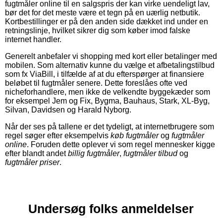
fugtmåler online til en salgspris der kan virke uendeligt lav,
bør det for det meste være et tegn på en uærlig netbutik.
Kortbestillinger er på den anden side dækket ind under en
retningslinje, hvilket sikrer dig som køber imod falske
internet handler.
Generelt anbefaler vi shopping med kort eller betalinger med
mobilen. Som alternativ kunne du vælge et afbetalingstilbud
som fx ViaBill, i tilfælde af at du efterspørger at finansiere
beløbet til fugtmåler senere. Dette foreslåes ofte ved
nicheforhandlere, men ikke de velkendte byggekæder som
for eksempel Jem og Fix, Bygma, Bauhaus, Stark, XL-Byg,
Silvan, Davidsen og Harald Nyborg.
Når der ses på tallene er det tydeligt, at internetbrugere som
regel søger efter eksempelvis
køb fugtmåler
og
fugtmåler
online
. Foruden dette oplever vi som regel mennesker kigge
efter blandt andet
billig fugtmåler
,
fugtmåler tilbud
og
fugtmåler priser
.
Undersøg folks anmeldelser