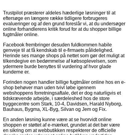
Trustpilot præsterer aldeles hæderlige løsninger til at
eftersøge en længere række tidligere forbrugeres
evalueringer og af den grund foreslår vi, at du undersøger
online forhandlerens kritik forud for at du shopper billige
fugtmåler online.
Facebook frembringer desuden fuldkommen habile
genveje til at få kendskab til e-firmaets pålidelighed.
Herinde ses mange shops på nettet som gør det muligt at
tilkendegive en bedømmelse af købsoplevelsen, som
ydermere burde benyttes til vurdering af hvor glade
kunderne er.
Forinden nogen handler billige fugtmåler online hos en e-
shop behøver man uden tvivl løbe igennem
webshoppens forretningsaftale, det er dog naturligvis et
tidskrævende arbejde, i særdeleshed hos de store
byggecentre som Stark, 10-4, Davidsen, Harald Nyborg,
Bauhaus, Bygma, XL-Byg, Silvan og Jem og Fix.
En anden løsning kunne være at se hvorvidt online
shoppen er støttet af e-mærket, grundet at det bør være
en sikring om at webbutikken respekterer de officielle