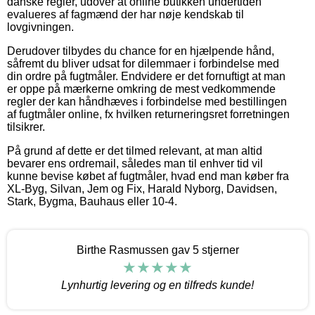
danske regler, udover at online butikken undertiden
evalueres af fagmænd der har nøje kendskab til
lovgivningen.
Derudover tilbydes du chance for en hjælpende hånd,
såfremt du bliver udsat for dilemmaer i forbindelse med
din ordre på fugtmåler. Endvidere er det fornuftigt at man
er oppe på mærkerne omkring de mest vedkommende
regler der kan håndhæves i forbindelse med bestillingen
af fugtmåler online, fx hvilken returneringsret forretningen
tilsikrer.
På grund af dette er det tilmed relevant, at man altid
bevarer ens ordremail, således man til enhver tid vil
kunne bevise købet af fugtmåler, hvad end man køber fra
XL-Byg, Silvan, Jem og Fix, Harald Nyborg, Davidsen,
Stark, Bygma, Bauhaus eller 10-4.
Birthe Rasmussen gav 5 stjerner
Lynhurtig levering og en tilfreds kunde!