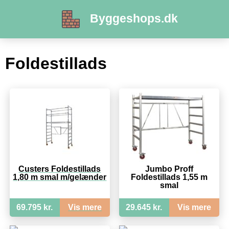
Byggeshops.dk
Foldestillads
Custers Foldestillads
Jumbo Proff
1,80 m smal m/gelænder
Foldestillads 1,55 m
smal
69.795 kr.
Vis mere
29.645 kr.
Vis mere