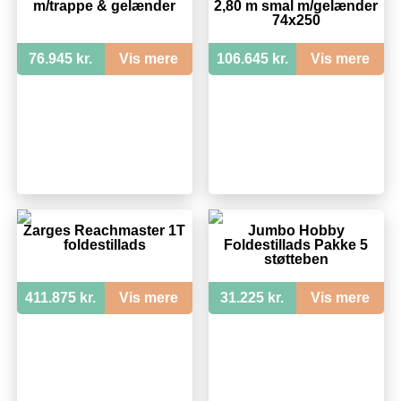
m/trappe & gelænder
2,80 m smal m/gelænder
74x250
76.945 kr.
Vis mere
106.645 kr.
Vis mere
Zarges Reachmaster 1T
Jumbo Hobby
foldestillads
Foldestillads Pakke 5
støtteben
411.875 kr.
Vis mere
31.225 kr.
Vis mere