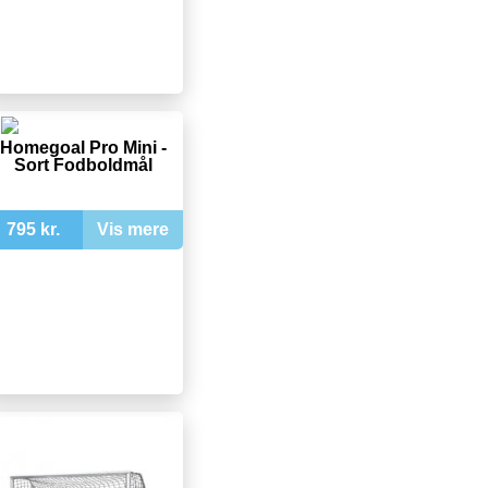
Homegoal Pro Mini -
Sort Fodboldmål
795 kr.
Vis mere