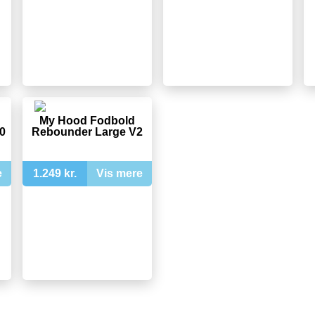
My Hood Fodbold
0
Rebounder Large V2
e
1.249 kr.
Vis mere