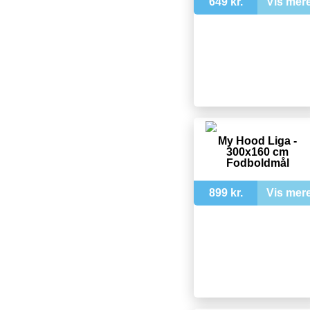
649 kr.
Vis mer
My Hood Liga -
300x160 cm
Fodboldmål
899 kr.
Vis mer