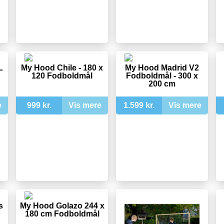
L
My Hood Chile - 180 x
My Hood Madrid V2
120 Fodboldmål
Fodboldmål - 300 x
200 cm
e
999 kr.
Vis mere
1.599 kr.
Vis mere
s
My Hood Golazo 244 x
180 cm Fodboldmål