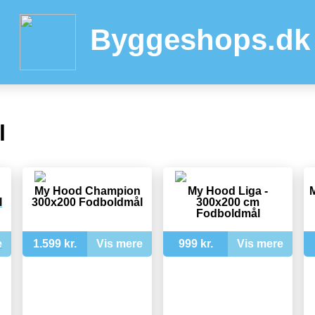
Byggeshops.dk
l
My Hood Champion
My Hood Liga -
M
l
300x200 Fodboldmål
300x200 cm
Fodboldmål
e
1.599 kr.
Vis mere
999 kr.
Vis mere