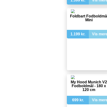
1.399 kr.
Vis mer
Foldbart Fodboldmå
Mini
1.199 kr.
Vis mer
My Hood Munich V2
Fodboldmål - 180 x
120 cm
699 kr.
Vis mer