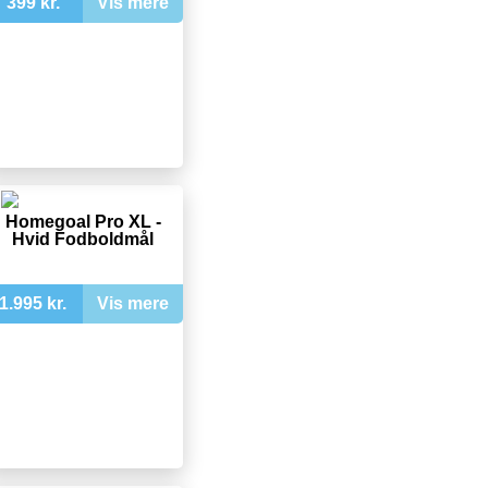
399 kr.
Vis mere
Homegoal Pro XL -
Hvid Fodboldmål
1.995 kr.
Vis mere