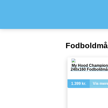
Fodboldmå
My Hood Champion
240x160 Fodboldmå
1.399 kr.
Vis mer