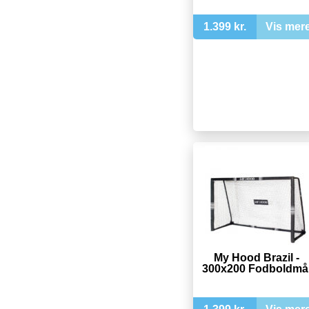
1.399 kr.
Vis mer
My Hood Brazil -
300x200 Fodboldmå