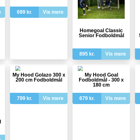
e
699 kr.
Vis mere
Homegoal Classic
Senior Fodboldmål
895 kr.
Vis mere
My Hood Golazo 300 x
My Hood Goal
200 cm Fodboldmål
Fodboldmål - 300 x
180 cm
799 kr.
Vis mere
679 kr.
Vis mere
l