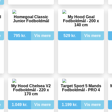
e
l
Homegoal Classic
My Hood Goal
Junior Fodboldmål
Fodboldmål - 200 x
140 cm
e
795 kr.
Vis mere
529 kr.
Vis mere
My Hood Chelsea V2
Target Sport 5 Mands
Fodboldmål - 220 x
Fodboldmål - PRO 4
170 cm
e
1.049 kr.
Vis mere
1.199 kr.
Vis mere