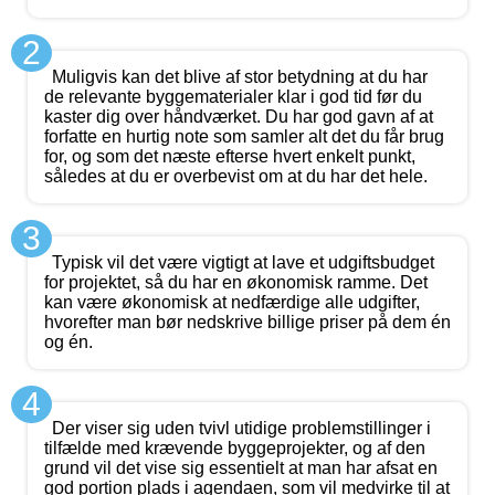
2
Muligvis kan det blive af stor betydning at du har
de relevante byggematerialer klar i god tid før du
kaster dig over håndværket. Du har god gavn af at
forfatte en hurtig note som samler alt det du får brug
for, og som det næste efterse hvert enkelt punkt,
således at du er overbevist om at du har det hele.
3
Typisk vil det være vigtigt at lave et udgiftsbudget
for projektet, så du har en økonomisk ramme. Det
kan være økonomisk at nedfærdige alle udgifter,
hvorefter man bør nedskrive billige priser på dem én
og én.
4
Der viser sig uden tvivl utidige problemstillinger i
tilfælde med krævende byggeprojekter, og af den
grund vil det vise sig essentielt at man har afsat en
god portion plads i agendaen, som vil medvirke til at