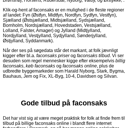
Brønshøj, Horsens, Rudersdal, Nyborg, Valby, og Ølstykke, .
Klik-og-hent af faconsaks er en mulighed i de fleste regioner
af landet: Fyn (Østfyn, Midtfyn, Nordfyn, Sydfyn, Vestfyn),
Sjælland (Østsjælland, Midtsjælland, Sydsjælland,
Bornholm, Nordsjælland, Hovedstaden, Vestsjælland,
Lolland, Falster, Amager) og Jylland (Midtjylland,
Nordjylland, Vestjylland, Sydjylland, Sønderjylland,
Østjylland, Syddanmark).
Når der ses på søgedata står det markant, at folk jævnligt
kigger efter bl.a.
faconsaks priser
og
faconsaks tilbud
. Vi ser
desuden som regel mennesker kigge efter eksempelvis
billig
faconsaks
,
køb faconsaks
og
faconsaks online
, plus de
udbredte byggemarkeder som Harald Nyborg, Stark, Bygma,
Bauhaus, Jem og Fix, XL-Byg, 10-4, Davidsen og Silvan.
Gode tilbud på faconsaks
Det har vist sig at være meget praktisk for folk at finde frem til
tilbud på billige faconsaks online i blandt flere internet