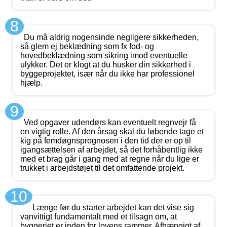
8
Du må aldrig nogensinde negligere sikkerheden,
så glem ej beklædning som fx fod- og
hovedbeklædning som sikring imod eventuelle
ulykker. Det er klogt at du husker din sikkerhed i
byggeprojektet, især når du ikke har professionel
hjælp.
9
Ved opgaver udendørs kan eventuelt regnvejr få
en vigtig rolle. Af den årsag skal du løbende tage et
kig på femdøgnsprognosen i den tid der er op til
igangsættelsen af arbejdet, så det forhåbentlig ikke
med et brag går i gang med at regne når du lige er
trukket i arbejdstøjet til det omfattende projekt.
10
Længe før du starter arbejdet kan det vise sig
vanvittigt fundamentalt med et tilsagn om, at
byggeriet er inden for lovens rammer. Afhængigt af