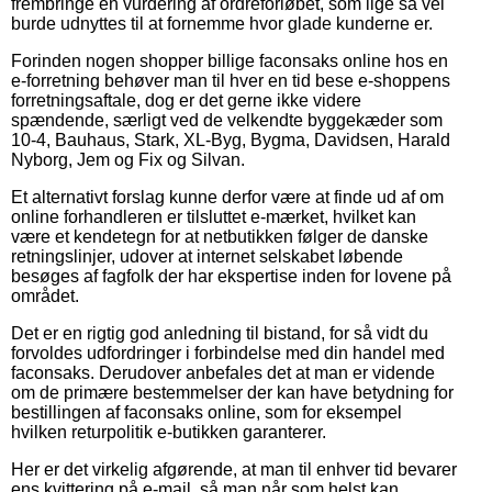
frembringe en vurdering af ordreforløbet, som lige så vel
burde udnyttes til at fornemme hvor glade kunderne er.
Forinden nogen shopper billige faconsaks online hos en
e-forretning behøver man til hver en tid bese e-shoppens
forretningsaftale, dog er det gerne ikke videre
spændende, særligt ved de velkendte byggekæder som
10-4, Bauhaus, Stark, XL-Byg, Bygma, Davidsen, Harald
Nyborg, Jem og Fix og Silvan.
Et alternativt forslag kunne derfor være at finde ud af om
online forhandleren er tilsluttet e-mærket, hvilket kan
være et kendetegn for at netbutikken følger de danske
retningslinjer, udover at internet selskabet løbende
besøges af fagfolk der har ekspertise inden for lovene på
området.
Det er en rigtig god anledning til bistand, for så vidt du
forvoldes udfordringer i forbindelse med din handel med
faconsaks. Derudover anbefales det at man er vidende
om de primære bestemmelser der kan have betydning for
bestillingen af faconsaks online, som for eksempel
hvilken returpolitik e-butikken garanterer.
Her er det virkelig afgørende, at man til enhver tid bevarer
ens kvittering på e-mail, så man når som helst kan