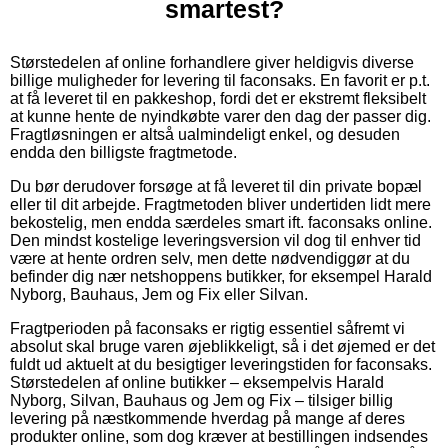
smartest?
Størstedelen af online forhandlere giver heldigvis diverse
billige muligheder for levering til faconsaks. En favorit er p.t.
at få leveret til en pakkeshop, fordi det er ekstremt fleksibelt
at kunne hente de nyindkøbte varer den dag der passer dig.
Fragtløsningen er altså ualmindeligt enkel, og desuden
endda den billigste fragtmetode.
Du bør derudover forsøge at få leveret til din private bopæl
eller til dit arbejde. Fragtmetoden bliver undertiden lidt mere
bekostelig, men endda særdeles smart ift. faconsaks online.
Den mindst kostelige leveringsversion vil dog til enhver tid
være at hente ordren selv, men dette nødvendiggør at du
befinder dig nær netshoppens butikker, for eksempel Harald
Nyborg, Bauhaus, Jem og Fix eller Silvan.
Fragtperioden på faconsaks er rigtig essentiel såfremt vi
absolut skal bruge varen øjeblikkeligt, så i det øjemed er det
fuldt ud aktuelt at du besigtiger leveringstiden for faconsaks.
Størstedelen af online butikker – eksempelvis Harald
Nyborg, Silvan, Bauhaus og Jem og Fix – tilsiger billig
levering på næstkommende hverdag på mange af deres
produkter online, som dog kræver at bestillingen indsendes