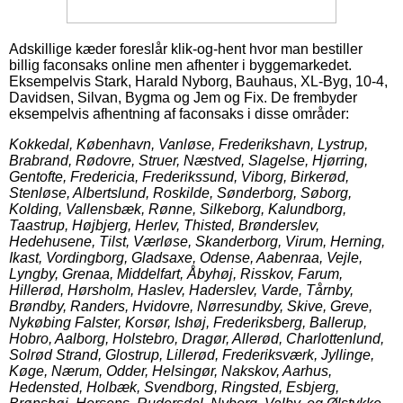
Adskillige kæder foreslår klik-og-hent hvor man bestiller
billig faconsaks online men afhenter i byggemarkedet.
Eksempelvis Stark, Harald Nyborg, Bauhaus, XL-Byg, 10-4,
Davidsen, Silvan, Bygma og Jem og Fix. De frembyder
eksempelvis afhentning af faconsaks i disse områder:
Kokkedal, København, Vanløse, Frederikshavn, Lystrup,
Brabrand, Rødovre, Struer, Næstved, Slagelse, Hjørring,
Gentofte, Fredericia, Frederikssund, Viborg, Birkerød,
Stenløse, Albertslund, Roskilde, Sønderborg, Søborg,
Kolding, Vallensbæk, Rønne, Silkeborg, Kalundborg,
Taastrup, Højbjerg, Herlev, Thisted, Brønderslev,
Hedehusene, Tilst, Værløse, Skanderborg, Virum, Herning,
Ikast, Vordingborg, Gladsaxe, Odense, Aabenraa, Vejle,
Lyngby, Grenaa, Middelfart, Åbyhøj, Risskov, Farum,
Hillerød, Hørsholm, Haslev, Haderslev, Varde, Tårnby,
Brøndby, Randers, Hvidovre, Nørresundby, Skive, Greve,
Nykøbing Falster, Korsør, Ishøj, Frederiksberg, Ballerup,
Hobro, Aalborg, Holstebro, Dragør, Allerød, Charlottenlund,
Solrød Strand, Glostrup, Lillerød, Frederiksværk, Jyllinge,
Køge, Nærum, Odder, Helsingør, Nakskov, Aarhus,
Hedensted, Holbæk, Svendborg, Ringsted, Esbjerg,