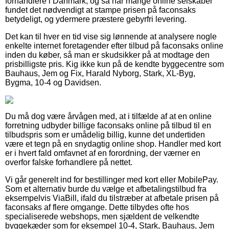
forhandlere i Danmark, og så har mange online selskaber
fundet det nødvendigt at stampe prisen på faconsaks
betydeligt, og ydermere præstere gebyrfri levering.
Det kan til hver en tid vise sig lønnende at analysere nogle
enkelte internet foretagender efter tilbud på faconsaks online
inden du køber, så man er skudsikker på at modtage den
prisbilligste pris. Kig ikke kun på de kendte byggecentre som
Bauhaus, Jem og Fix, Harald Nyborg, Stark, XL-Byg,
Bygma, 10-4 og Davidsen.
Du må dog være årvågen med, at i tilfælde af at en online
forretning udbyder billige faconsaks online på tilbud til en
tilbudspris som er umådelig billig, kunne det undertiden
være et tegn på en snydagtig online shop. Handler med kort
er i hvert fald omfavnet af en forordning, der værner en
overfor falske forhandlere på nettet.
Vi går generelt ind for bestillinger med kort eller MobilePay.
Som et alternativ burde du vælge et afbetalingstilbud fra
eksempelvis ViaBill, ifald du tilstræber at afbetale prisen på
faconsaks af flere omgange. Dette tilbydes ofte hos
specialiserede webshops, men sjældent de velkendte
byggekæder som for eksempel 10-4, Stark, Bauhaus, Jem