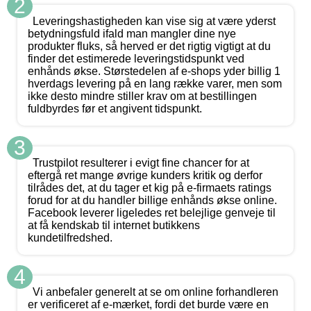
2
Leveringshastigheden kan vise sig at være yderst
betydningsfuld ifald man mangler dine nye
produkter fluks, så herved er det rigtig vigtigt at du
finder det estimerede leveringstidspunkt ved
enhånds økse. Størstedelen af e-shops yder billig 1
hverdags levering på en lang række varer, men som
ikke desto mindre stiller krav om at bestillingen
fuldbyrdes før et angivent tidspunkt.
3
Trustpilot resulterer i evigt fine chancer for at
eftergå ret mange øvrige kunders kritik og derfor
tilrådes det, at du tager et kig på e-firmaets ratings
forud for at du handler billige enhånds økse online.
Facebook leverer ligeledes ret belejlige genveje til
at få kendskab til internet butikkens
kundetilfredshed.
4
Vi anbefaler generelt at se om online forhandleren
er verificeret af e-mærket, fordi det burde være en