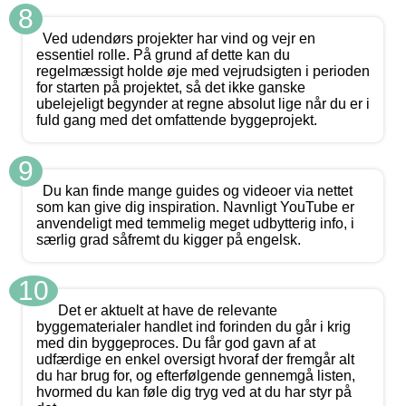
8
Ved udendørs projekter har vind og vejr en
essentiel rolle. På grund af dette kan du
regelmæssigt holde øje med vejrudsigten i perioden
for starten på projektet, så det ikke ganske
ubelejeligt begynder at regne absolut lige når du er i
fuld gang med det omfattende byggeprojekt.
9
Du kan finde mange guides og videoer via nettet
som kan give dig inspiration. Navnligt YouTube er
anvendeligt med temmelig meget udbytterig info, i
særlig grad såfremt du kigger på engelsk.
10
Det er aktuelt at have de relevante
byggematerialer handlet ind forinden du går i krig
med din byggeproces. Du får god gavn af at
udfærdige en enkel oversigt hvoraf der fremgår alt
du har brug for, og efterfølgende gennemgå listen,
hvormed du kan føle dig tryg ved at du har styr på