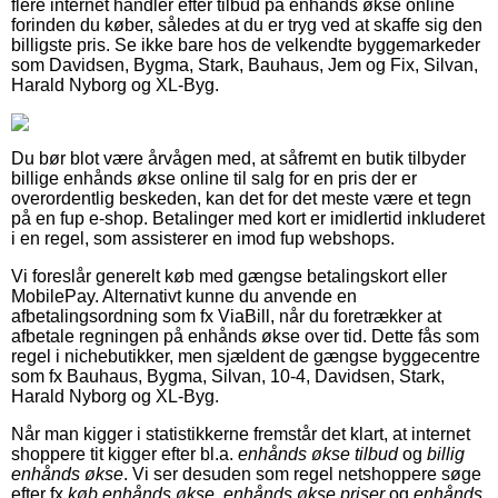
flere internet handler efter tilbud på enhånds økse online
forinden du køber, således at du er tryg ved at skaffe sig den
billigste pris. Se ikke bare hos de velkendte byggemarkeder
som Davidsen, Bygma, Stark, Bauhaus, Jem og Fix, Silvan,
Harald Nyborg og XL-Byg.
Du bør blot være årvågen med, at såfremt en butik tilbyder
billige enhånds økse online til salg for en pris der er
overordentlig beskeden, kan det for det meste være et tegn
på en fup e-shop. Betalinger med kort er imidlertid inkluderet
i en regel, som assisterer en imod fup webshops.
Vi foreslår generelt køb med gængse betalingskort eller
MobilePay. Alternativt kunne du anvende en
afbetalingsordning som fx ViaBill, når du foretrækker at
afbetale regningen på enhånds økse over tid. Dette fås som
regel i nichebutikker, men sjældent de gængse byggecentre
som fx Bauhaus, Bygma, Silvan, 10-4, Davidsen, Stark,
Harald Nyborg og XL-Byg.
Når man kigger i statistikkerne fremstår det klart, at internet
shoppere tit kigger efter bl.a.
enhånds økse tilbud
og
billig
enhånds økse
. Vi ser desuden som regel netshoppere søge
efter fx
køb enhånds økse
,
enhånds økse priser
og
enhånds