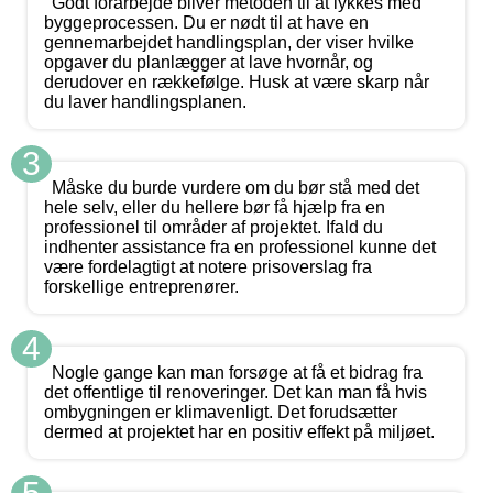
Godt forarbejde bliver metoden til at lykkes med
byggeprocessen. Du er nødt til at have en
gennemarbejdet handlingsplan, der viser hvilke
opgaver du planlægger at lave hvornår, og
derudover en rækkefølge. Husk at være skarp når
du laver handlingsplanen.
3
Måske du burde vurdere om du bør stå med det
hele selv, eller du hellere bør få hjælp fra en
professionel til områder af projektet. Ifald du
indhenter assistance fra en professionel kunne det
være fordelagtigt at notere prisoverslag fra
forskellige entreprenører.
4
Nogle gange kan man forsøge at få et bidrag fra
det offentlige til renoveringer. Det kan man få hvis
ombygningen er klimavenligt. Det forudsætter
dermed at projektet har en positiv effekt på miljøet.