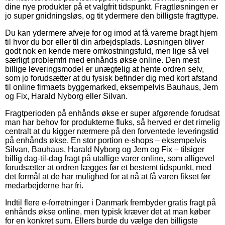
dine nye produkter på et valgfrit tidspunkt. Fragtløsningen er
jo super gnidningsløs, og tit ydermere den billigste fragttype.
Du kan ydermere afveje for og imod at få varerne bragt hjem
til hvor du bor eller til din arbejdsplads. Løsningen bliver
godt nok en kende mere omkostningsfuld, men lige så vel
særligt problemfri med enhånds økse online. Den mest
billige leveringsmodel er unægtelig at hente ordren selv,
som jo forudsætter at du fysisk befinder dig med kort afstand
til online firmaets byggemarked, eksempelvis Bauhaus, Jem
og Fix, Harald Nyborg eller Silvan.
Fragtperioden på enhånds økse er super afgørende forudsat
man har behov for produkterne fluks, så herved er det rimelig
centralt at du kigger nærmere på den forventede leveringstid
på enhånds økse. En stor portion e-shops – eksempelvis
Silvan, Bauhaus, Harald Nyborg og Jem og Fix – tilsiger
billig dag-til-dag fragt på utallige varer online, som alligevel
forudsætter at ordren lægges før et bestemt tidspunkt, med
det formål at de har mulighed for at nå at få varen fikset før
medarbejderne har fri.
Indtil flere e-forretninger i Danmark frembyder gratis fragt på
enhånds økse online, men typisk kræver det at man køber
for en konkret sum. Ellers burde du vælge den billigste