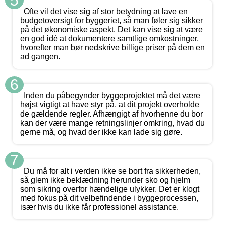
5
Ofte vil det vise sig af stor betydning at lave en
budgetoversigt for byggeriet, så man føler sig sikker
på det økonomiske aspekt. Det kan vise sig at være
en god idé at dokumentere samtlige omkostninger,
hvorefter man bør nedskrive billige priser på dem en
ad gangen.
6
Inden du påbegynder byggeprojektet må det være
højst vigtigt at have styr på, at dit projekt overholde
de gældende regler. Afhængigt af hvorhenne du bor
kan der være mange retningslinjer omkring, hvad du
gerne må, og hvad der ikke kan lade sig gøre.
7
Du må for alt i verden ikke se bort fra sikkerheden,
så glem ikke beklædning herunder sko og hjelm
som sikring overfor hændelige ulykker. Det er klogt
med fokus på dit velbefindende i byggeprocessen,
især hvis du ikke får professionel assistance.