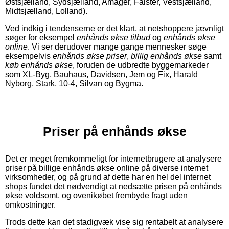
Østsjælland, Sydsjælland, Amager, Falster, Vestsjælland,
Midtsjælland, Lolland).
Ved indkig i tendenserne er det klart, at netshoppere jævnligt
søger for eksempel
enhånds økse tilbud
og
enhånds økse
online
. Vi ser derudover mange gange mennesker søge
eksempelvis
enhånds økse priser
,
billig enhånds økse
samt
køb enhånds økse
, foruden de udbredte byggemarkeder
som XL-Byg, Bauhaus, Davidsen, Jem og Fix, Harald
Nyborg, Stark, 10-4, Silvan og Bygma.
Priser på enhånds økse
Det er meget fremkommeligt for internetbrugere at analysere
priser på billige enhånds økse online på diverse internet
virksomheder, og på grund af dette har en hel del internet
shops fundet det nødvendigt at nedsætte prisen på enhånds
økse voldsomt, og ovenikøbet frembyde fragt uden
omkostninger.
Trods dette kan det stadigvæk vise sig rentabelt at analysere