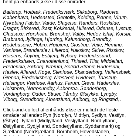
hent på enhånds økse i disse områder:
Ballerup, Holbæk, Frederiksværk, Silkeborg, Rødovre,
København, Hedensted, Gentofte, Kolding, Rønne, Virum,
Nykøbing Falster, Varde, Slagelse, Randers, Roskilde,
Dragør, Birkerød, Ikast, Kokkedal, Hillerød, Odense, Lystrup,
Gladsaxe, Hørsholm, Brønshøj, Valby, Herlev, Ishøj, Korsør,
Brabrand, Jyllinge, Hjørring, Kalundborg, Brøndby,
Hedehusene, Hobro, Højbjerg, Glostrup, Vejle, Herning,
Vanløse, Brønderslev, Lillerød, Nakskov, Skive, Risskov,
Horsens, Åbyhøj, Esbjerg, Nyborg, Frederikssund,
Frederikshavn, Charlottenlund, Thisted, Tilst, Middelfart,
Fredericia, Søborg, Nærum, Solrød Strand, Rudersdal,
Haslev, Allerød, Køge, Stenløse, Skanderborg, Vallensbæk,
Grenaa, Frederiksberg, Næstved, Hvidovre, Taastrup,
Helsingør, Værløse, Aarhus, Farum, Greve, Haderslev,
Holstebro, Nørresundby, Aabenraa, Sønderborg,
Vordingborg, Odder, Struer, Tårnby, Ølstykke, Lyngby,
Viborg, Svendborg, Albertslund, Aalborg, og Ringsted, .
Click-and-collect af enhånds økse er muligt i de fleste
områder af landet: Fyn (Nordfyn, Midtfyn, Sydfyn, Vestfyn,
Østfyn), Jylland (Midtjylland, Vestjylland, Nordjylland,
Østjylland, Sydjylland, Sønderjylland, Syddanmark) og
Sjælland (Nordsjælland, Bornholm, Hovedstaden,