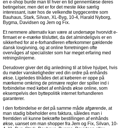
en e-shop burde man til hver en tid gennemlæse deres
betingelser, men det er for det meste ikke særlig
interessant, især hos de velkendte byggecentre som
Bauhaus, Stark, Silvan, XL-Byg, 10-4, Harald Nyborg,
Bygma, Davidsen og Jem og Fix.
Et nemmere alternativ kan være at undersøge hvorvidt e-
firmaet er e-mærke tilsluttet, da det almindeligvis er en
sikkerhed for at e-forhandleren efterkommer gældende
dansk lovgivning, og at online forretningen ofte
overvåges af specialister som har meget erfaring med
retningslinjerne.
Derudover giver det dig anledning til at blive hjulpet, hvis
du møder vanskeligheder ved din ordre på enhånds
økse. Ligeledes tilrådes det at køberen er oppe på
mærkerne omkring de primære regler der spiller ind i
forbindelse med købet af enhånds økse online, som
eksempelvis den byttepolitik internet forhandleren
garanterer.
I den forbindelse er det på samme måde afgørende, at
man stadig bibeholder ens faktura, således man i
fremtiden vil kunne bekræfte bestillingen af enhånds
økse, uanset om man shopper fra Jem og Fix, Silvan, 10-