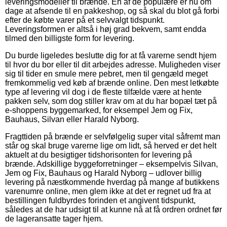
leveringsmodeller til brænde. En af de populære er nu om
dage at afsende til en pakkeshop, og så skal du blot gå forbi
efter de købte varer på et selvvalgt tidspunkt.
Leveringsformen er altså i høj grad bekvem, samt endda
tilmed den billigste form for levering.
Du burde ligeledes beslutte dig for at få varerne sendt hjem
til hvor du bor eller til dit arbejdes adresse. Muligheden viser
sig til tider en smule mere pebret, men til gengæld meget
fremkommelig ved køb af brænde online. Den mest letkøbte
type af levering vil dog i de fleste tilfælde være at hente
pakken selv, som dog stiller krav om at du har bopæl tæt på
e-shoppens byggemarked, for eksempel Jem og Fix,
Bauhaus, Silvan eller Harald Nyborg.
Fragttiden på brænde er selvfølgelig super vital såfremt man
står og skal bruge varerne lige om lidt, så herved er det helt
aktuelt at du besigtiger tidshorisonten for levering på
brænde. Adskillige byggeforretninger – eksempelvis Silvan,
Jem og Fix, Bauhaus og Harald Nyborg – udlover billig
levering på næstkommende hverdag på mange af butikkens
varenumre online, men glem ikke at det er regnet ud fra at
bestillingen fuldbyrdes forinden et angivent tidspunkt,
således at de har udsigt til at kunne nå at få ordren ordnet før
de lageransatte tager hjem.