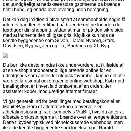
det uundgåeligt at nedskære udsalgspriserne på brænde
helt i bund, og endda love levering uden beregning.
Det kan dog imidlertid blive smart at sammenholde nogle få
internet handler efter tilbud på brænde online forinden du
færdiggør din shopping, sådan at man er på den sikre side
med at indhente den billigste pris. Kig ikke kun hos de
kendte byggecentre som Silvan, Harald Nyborg, Stark,
Davidsen, Bygma, Jem og Fix, Bauhaus og XL-Byg.
Du bør ikke desto mindre ikke undervurdere, at i tilfælde af
at en e-shop annoncerer billige brænde online for en
udsalgspris som anses for utopisk favorabel, kunne det ofte
være et faresignal om en uærlig online webshop. Køb med
betalingskort er i hvert fald omfavnet af en orden, der
assisterer køber imod uærlige internet firmaer.
Vi går generelt ind for bestillinger med betalingskort eller
MobilePay. Som et alternativ kan du overveje en
afbetalingsløsning fra eksempelvis ViaBill, hvis du agter at
afbetale omkostningerne til brænde over et længere tidsrum.
Dette tilbydes typisk ved nichefokuserede webshops, men
ikke de kendte byggecentre som for eksempel Harald