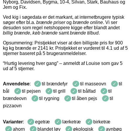
Nyborg, Davidsen, Bygma, 10-4, Silvan, Stark, Bauhaus og
Jem og Fix.
Ved kig i søgedata er det markant, at internetbrugere typisk
søger efter bl.a.
brænde priser
og
brænde online
. Vi ser
desuden som regel netshoppere kigge efter blandt andet
billig brænde
,
køb brænde
samt
brænde tilbud
.
Opsummering: Pristjekket viser at den billigste pris for
900
kg
kg
brænde
er
2141
kr
.
Pristjekket er vurderet til
4.1
ud af 5
stjerner baseret på
5
brugeranmeldelser
.
“
Hurtig levering hver gang
” – anmeldt af
Louise
som gav
5
ud af
5
stjerner
.
Anvendelse
:
til brændefyr
til masseovn
til
bål
til pejsen
til grill
til bålfad
til
brændeovn
til rygning
til åben pejs
til
pizzaovn
Varianter
:
egetræ
lærketræ
birketræ
ahorn
blandet løv
økologisk
avnbøg