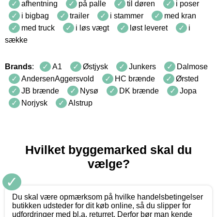
afhentning
på palle
til døren
i poser
i bigbag
trailer
i stammer
med kran
med truck
i løs vægt
løst leveret
i
sække
Brands
:
A1
Østjysk
Junkers
Dalmose
AndersenAggersvold
HC brænde
Ørsted
JB brænde
Nysø
DK brænde
Jopa
Norjysk
Alstrup
Hvilket byggemarked skal du
vælge?
✓
Du skal være opmærksom på hvilke handelsbetingelser
butikken udsteder for dit køb online, så du slipper for
udfordringer med bl.a. returret. Derfor bør man kende