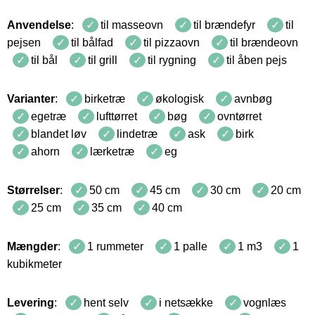
Anvendelse
:
til masseovn
til brændefyr
til
pejsen
til bålfad
til pizzaovn
til brændeovn
til bål
til grill
til rygning
til åben pejs
Varianter
:
birketræ
økologisk
avnbøg
egetræ
lufttørret
bøg
ovntørret
blandet løv
lindetræ
ask
birk
ahorn
lærketræ
eg
Størrelser
:
50 cm
45 cm
30 cm
20 cm
25 cm
35 cm
40 cm
Mængder
:
1 rummeter
1 palle
1 m3
1
kubikmeter
Levering
:
hent selv
i netsække
vognlæs