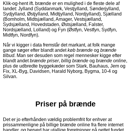
Klik-og-hent ift. brænde er en mulighed i de fleste dele af
landet: Jylland (Syddanmark, Vestjylland, Sønderjylland,
Sydjylland, Østjylland, Midtjylland, Nordjylland), Sjælland
(Bornholm, Midtsjælland, Amager, Vestsjælland,
Sydsjælland, Hovedstaden, Østsjælland, Falster,
Nordsjælland, Lolland) og Fyn (Østfyn, Vestfyn, Sydfyn,
Midtfyn, Nordfyn).
Når vi kigger i data fremstår det markant, at folk mange
gange søger efter blandt andet
køb brænde
og
brænde
tilbud
. Man ser desuden som regel mennesker kigge efter
blandt andet
brænde priser
,
billig brænde
og
brænde online
,
plus de udbredte byggekæder som Stark, Bauhaus, Jem og
Fix, XL-Byg, Davidsen, Harald Nyborg, Bygma, 10-4 og
Silvan.
Priser på brænde
Det er jo efterhånden vældig problemfrit for enhver at
prissammenligne på billige brænde online fra flere internet
handler, og herved har utallige forretninger på nettet fundet