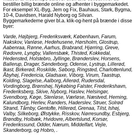
bestiller billig brænde online og afhenter i byggemarkedet.
For eksempel XL-Byg, Jem og Fix, Bauhaus, Stark, Bygma,
10-4, Davidsen, Harald Nyborg og Silvan.
Byggemarkederne giver bl.a. klik-og-hent på brænde i disse
byer:
Varde, Højbjerg, Frederiksværk, København, Farum,
Nakskov, Vanløse, Hedehusene, Hørsholm, Glostrup,
Aabenraa, Rønne, Aarhus, Brabrand, Hjørring, Greve,
Rødovre, Lyngby, Vallensbæk, Thisted, Kokkedal,
Hedensted, Holstebro, Jyllinge, Brønderslev, Horsens,
Ballerup, Dragør, Sønderborg, Odense, Lystrup, Lillerød,
Ikast, Birkerød, Roskilde, Søborg, Ringsted, Charlottenlund,
Åbyhøj, Fredericia, Gladsaxe, Viborg, Virum, Taastrup,
Kolding, Slagelse, Aalborg, Allerød, Rudersdal,
Vordingborg, Brønshøj, Nykøbing Falster, Frederikshavn,
Frederiksberg, Skive, Nyborg, Haslev, Helsingør,
Svendborg, Køge, Stenløse, Værløse, Næstved, Herning,
Kalundborg, Herlev, Randers, Haderslev, Struer, Solrød
Strand, Tårnby, Gentofte, Hillerød, Grenaa, Tilst, Ishøj,
Valby, Silkeborg, Ølstykke, Risskov, Nørresundby, Esbjerg,
Brøndby, Holbæk, Hvidovre, Albertslund, Korsør,
Frederikssund, Odder, Nærum, Middelfart, Vejle,
Skanderborg, og Hobro, .