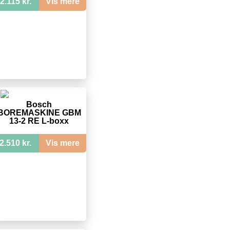
2.115 kr.
Vis mere
Bosch
BOREMASKINE GBM
13-2 RE L-boxx
2.510 kr.
Vis mere