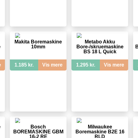
Makita Boremaskine
Metabo Akku
e
10mm
Bore-/skruemaskine
BS 18 L Quick
e
1.185 kr.
Vis mere
1.295 kr.
Vis mere
e
Bosch
Milwaukee
BOREMASKINE GBM
Boremaskine B2E 16
16-2 RE
RLD