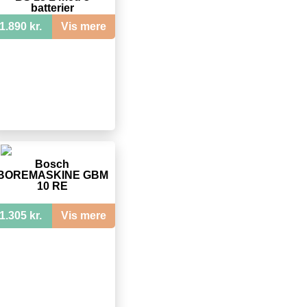
batterier
1.890 kr.
Vis mere
Bosch
BOREMASKINE GBM
10 RE
1.305 kr.
Vis mere