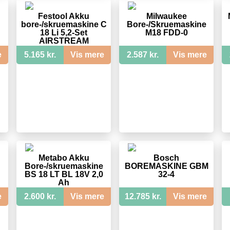
Festool Akku
Milwaukee
bore-/skruemaskine C
Bore-/Skruemaskine
18 Li 5,2-Set
M18 FDD-0
AIRSTREAM
e
5.165 kr.
Vis mere
2.587 kr.
Vis mere
Metabo Akku
Bosch
Bore-/skruemaskine
BOREMASKINE GBM
BS 18 LT BL 18V 2,0
32-4
Ah
e
2.600 kr.
Vis mere
12.785 kr.
Vis mere