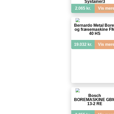
Systainer3
2.065 kr.
Vis mer
Bernardo Metal Bore
og fræsemaskine F
40 HS
19.032 kr.
Vis mer
Bosch
BOREMASKINE GB
13-2 RE