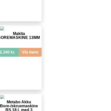
Makita
BOREMASKINE 13MM
2.340 kr.
Vis mere
Metabo Akku
Bore-/skruemaskine
BS 18 L med 3