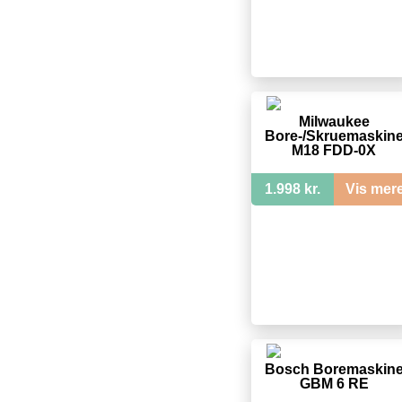
Milwaukee
Bore-/Skruemaskin
M18 FDD-0X
1.998 kr.
Vis mer
Bosch Boremaskin
GBM 6 RE