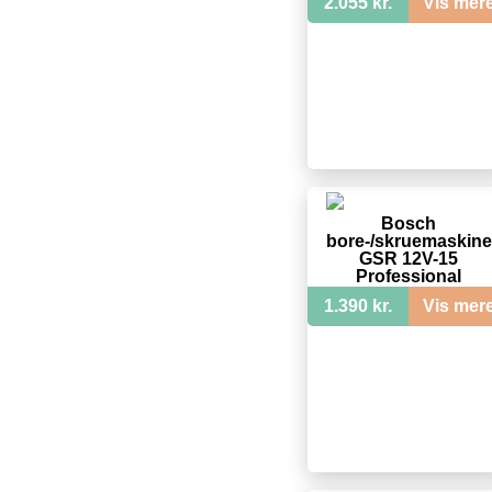
2.055 kr.
Vis mer
Bosch
bore-/skruemaskine
GSR 12V-15
Professional
1.390 kr.
Vis mer