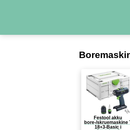
Boremaski
Festool akku
bore-/skruemaskine 
18+3-Basic i