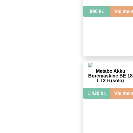
990 kr.
Vis mer
Metabo Akku
Boremaskine BE 18
LTX 6 (solo)
1.420 kr.
Vis mer