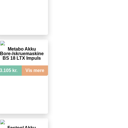
Metabo Akku
Bore-/skruemaskine
BS 18 LTX Impuls
3.105 kr.
Vis mere
Festool Akku