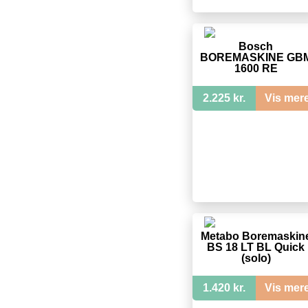
Bosch
BOREMASKINE GB
1600 RE
2.225 kr.
Vis mer
Metabo Boremaskin
BS 18 LT BL Quick
(solo)
1.420 kr.
Vis mer