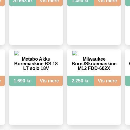
e
20.663 kr.
Vis mere
1.490 kr.
Vis mere
Metabo Akku
Milwaukee
Boremaskine BS 18
Bore-/Skruemaskine
LT solo 18V
M12 FDD-602X
e
1.690 kr.
Vis mere
2.250 kr.
Vis mere