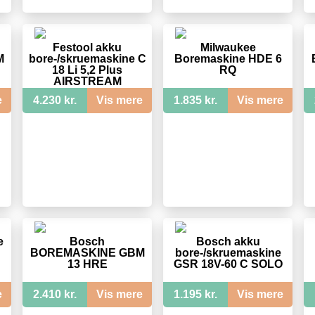
Festool akku
Milwaukee
M
bore-/skruemaskine C
Boremaskine HDE 6
18 Li 5,2 Plus
RQ
AIRSTREAM
e
4.230 kr.
Vis mere
1.835 kr.
Vis mere
e
Bosch
Bosch akku
BOREMASKINE GBM
bore-/skruemaskine
13 HRE
GSR 18V-60 C SOLO
e
2.410 kr.
Vis mere
1.195 kr.
Vis mere