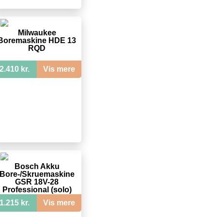
Milwaukee
Boremaskine HDE 13
RQD
2.410 kr.
Vis mere
Bosch Akku
Bore-/Skruemaskine
GSR 18V-28
Professional (solo)
1.215 kr.
Vis mere