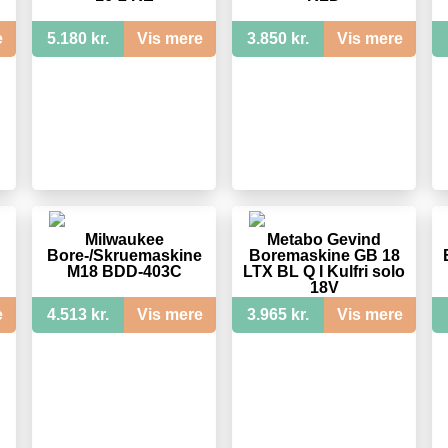
e
5.180 kr.
Vis mere
3.850 kr.
Vis mere
Milwaukee
Metabo Gevind
Bore-/Skruemaskine
Boremaskine GB 18
M18 BDD-403C
LTX BL Q I Kulfri solo
18V
e
4.513 kr.
Vis mere
3.965 kr.
Vis mere