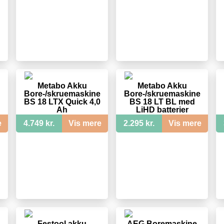
Metabo Akku
Metabo Akku
Bore-/skruemaskine
Bore-/skruemaskine
BS 18 LTX Quick 4,0
BS 18 LT BL med
Ah
LiHD batterier
e
4.749 kr.
Vis mere
2.295 kr.
Vis mere
Festool akku
AEG Boremaskine