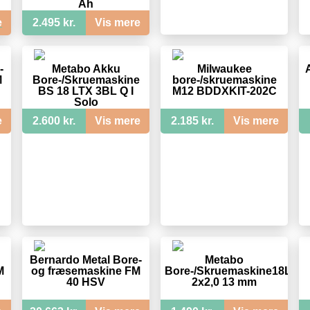
Ah
e
2.495 kr.
Vis mere
-
Metabo Akku
Milwaukee
M
Bore-/Skruemaskine
bore-/skruemaskine
BS 18 LTX 3BL Q I
M12 BDDXKIT-202C
Solo
e
2.600 kr.
Vis mere
2.185 kr.
Vis mere
Bernardo Metal Bore-
Metabo
M
og fræsemaskine FM
Bore-/Skruemaskine18LBL
40 HSV
2x2,0 13 mm