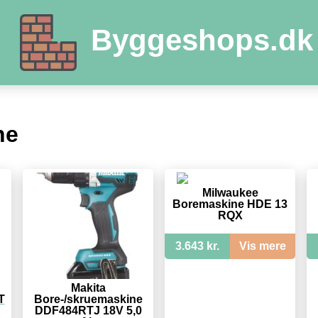
Byggeshops.dk
ne
Milwaukee
Boremaskine HDE 13
RQX
3.643 kr.
Vis mere
Makita
T
Bore-/skruemaskine
DDF484RTJ 18V 5,0