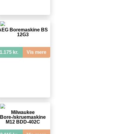
AEG Boremaskine BS
12G3
1.175 kr.
Vis mere
Milwaukee
Bore-/skruemaskine
M12 BDD-402C