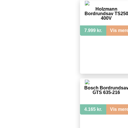
Holzmann
Bordrundsav TS25
400V
7.999 kr.
Vis mer
Bosch Bordrundsa
GTS 635-216
4.165 kr.
Vis mer