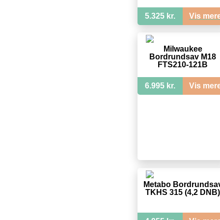
5.325 kr.
Vis mer
Milwaukee
Bordrundsav M18
FTS210-121B
6.995 kr.
Vis mer
Metabo Bordrundsa
TKHS 315 (4,2 DNB)