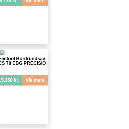
5.138 kr.
Vis mere
Festool Bordrundsav
CS 70 EBG PRECISIO
15.150 kr.
Vis mere