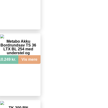
Metabo Akku
Bordrundsav TS 36
LTX BL 254 med
understel og
trolleyfunktion
10.249 kr.
Vis mere
TK 200 RN