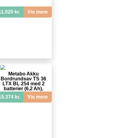
11.020 kr.
Vis mere
Metabo Akku
Bordrundsav TS 36
LTX BL 254 med 2
batterier (6,2 Ah),
understel og
15.374 kr.
Vis mere
trolleyfunktion