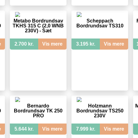
Metabo Bordrundsav
Scheppach
0
TKHS 315 C (2,0 WNB
Bordrundsav TS310
230V) - Sæt
e
2.700 kr.
Vis mere
3.195 kr.
Vis mere
Bernardo
Holzmann
M
0
Bordrundsav TK 250
Bordrundsav TS250
PRO
230V
e
5.644 kr.
Vis mere
7.999 kr.
Vis mere