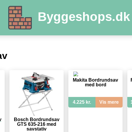
Byggeshops.dk
av
Makita Bordrundsav
med bord
4.225 kr.
Vis mere
v
Bosch Bordrundsav
GTS 635-216 med
savstativ