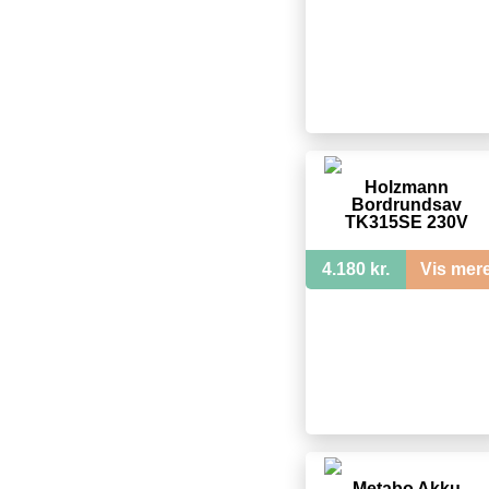
Holzmann
Bordrundsav
TK315SE 230V
4.180 kr.
Vis mer
Metabo Akku