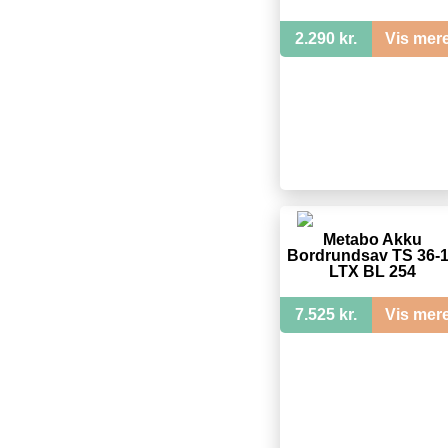
2.290 kr.
Vis mer
Metabo Akku
Bordrundsav TS 36-
LTX BL 254
7.525 kr.
Vis mer