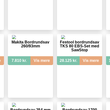
Makita Bordrundsav
Festool bordrundsav
260/93mm
TKS 80 EBS-Set med
SawStop
e
7.810 kr.
Vis mere
28.125 kr.
Vis mere
Bordrundsav 254 mm
Bordrundsav 1700