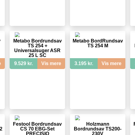
v
Metabo Bordrundsav
Metabo BordRundsav
TS 254 +
TS 254 M
Universalsuger ASR
25 L SC
e
9.529 kr.
Vis mere
3.195 kr.
Vis mere
Festool Bordrundsav
Holzmann
2
CS 70 EBG-Set
Bordrundsav TS200-
PRECISIO
230V