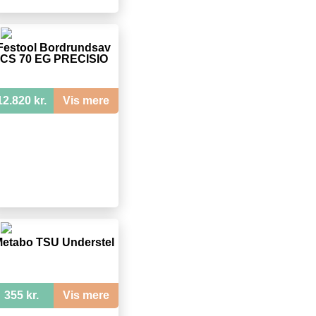
Festool Bordrundsav
CS 70 EG PRECISIO
12.820 kr.
Vis mere
etabo TSU Understel
355 kr.
Vis mere