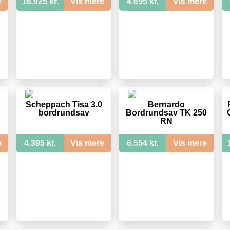
e
16.925 kr.
Vis mere
4.695 kr.
Vis mere
Scheppach Tisa 3.0
Bernardo
bordrundsav
Bordrundsav TK 250
RN
e
4.395 kr.
Vis mere
6.554 kr.
Vis mere