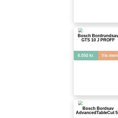
Bosch Bordrundsa
GTS 10 J PROFF
6.050 kr.
Vis mer
Bosch Bordsav
AdvancedTableCut 5