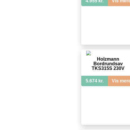
4.955 kr.
Vis mer
Holzmann
Bordrundsav
TKS315S 230V
5.674 kr.
Vis mer