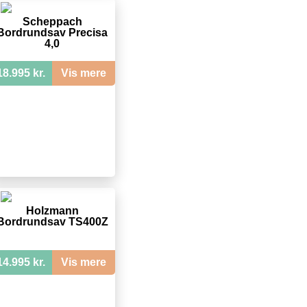
Scheppach
Bordrundsav Precisa
4,0
18.995 kr.
Vis mere
Holzmann
Bordrundsav TS400Z
14.995 kr.
Vis mere