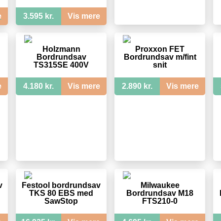
e
3.595 kr.
Vis mere
Holzmann
Proxxon FET
Bordrundsav
Bordrundsav m/fint
TS315SE 400V
snit
e
4.180 kr.
Vis mere
2.890 kr.
Vis mere
v
Festool bordrundsav
Milwaukee
TKS 80 EBS med
Bordrundsav M18
SawStop
FTS210-0