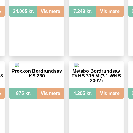
e
24.005 kr.
Vis mere
7.249 kr.
Vis mere
Proxxon Bordrundsav
Metabo Bordrundsav
18
KS 230
TKHS 315 M (3.1 WNB
230V)
e
975 kr.
Vis mere
4.305 kr.
Vis mere