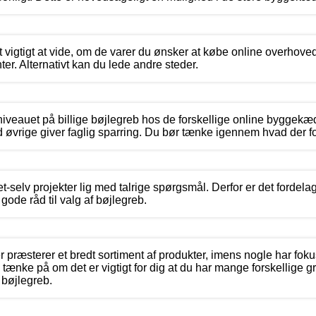
t vigtigt at vide, om de varer du ønsker at købe online overhoved
. Alternativt kan du lede andre steder.
sniveauet på billige bøjlegreb hos de forskellige online byggekæ
 øvrige giver faglig sparring. Du bør tænke igennem hvad der for 
et-selv projekter lig med talrige spørgsmål. Derfor er det fordelag
ode råd til valg af bøjlegreb.
præsterer et bredt sortiment af produkter, imens nogle har fok
tænke på om det er vigtigt for dig at du har mange forskellige gr
 bøjlegreb.