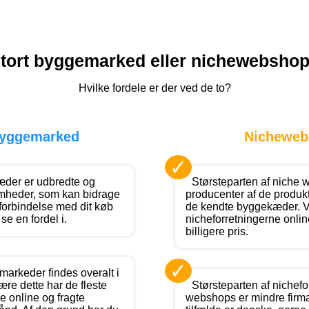
tort byggemarked eller nichewebsho
Hvilke fordele er der ved de to?
byggemarked
Nicheweb
✓
æder er udbredte og
Størsteparten af niche 
mheder, som kan bidrage
producenter af de produk
 forbindelse med dit køb
de kendte byggekæder. Ve
se en fordel i.
nicheforretningerne onlin
billigere pris.
✓
arkeder findes overalt i
ære dette har de fleste
Størsteparten af nichef
e online og fragte
webshops er mindre firmae