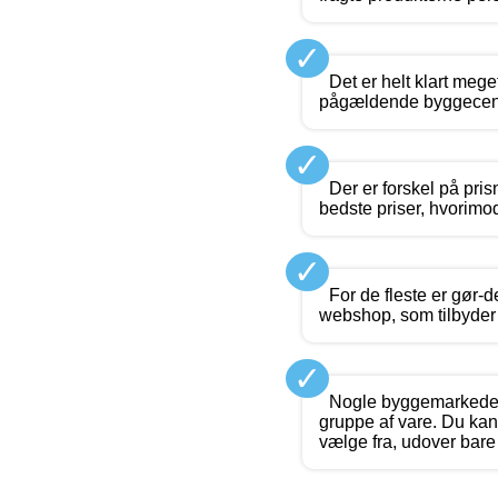
✓
Det er helt klart mege
pågældende byggecenter
✓
Der er forskel på pri
bedste priser, hvorimod
✓
For de fleste er gør-d
webshop, som tilbyder g
✓
Nogle byggemarkeder 
gruppe af vare. Du kan 
vælge fra, udover bare