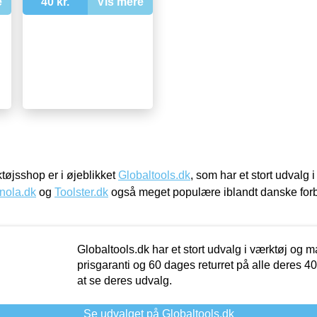
e
40 kr.
Vis mere
øjsshop er i øjeblikket
Globaltools.dk
, som har et stort udvalg
nola.dk
og
Toolster.dk
også meget populære iblandt danske for
Globaltools.dk har et stort udvalg i værktøj og m
prisgaranti og 60 dages returret på alle deres 40.
at se deres udvalg.
Se udvalget på Globaltools.dk