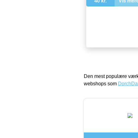
40 kr.
Vis mer
Den mest populære værkt
webshops som
DorchDa