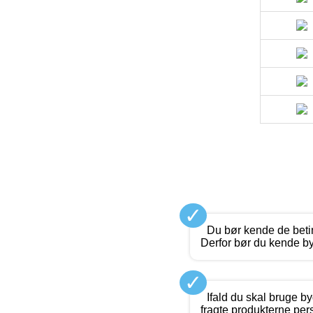
✓
Du bør kende de betin
Derfor bør du kende b
✓
Ifald du skal bruge by
fragte produkterne per