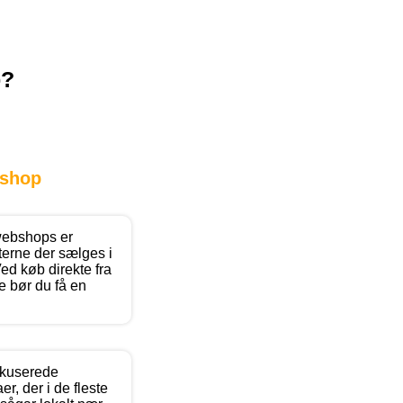
p?
shop
webshops er
terne der sælges i
d køb direkte fra
e bør du få en
okuserede
r, der i de fleste