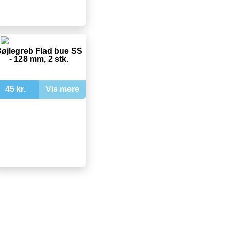
øjlegreb Flad bue SS
- 128 mm, 2 stk.
45 kr.
Vis mere