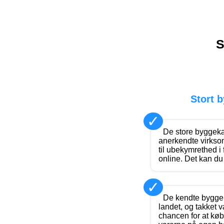
S
Stort 
✓
De store byggek
anerkendte virkso
til ubekymrethed i
online. Det kan du 
✓
De kendte byggem
landet, og takket v
chancen for at køb