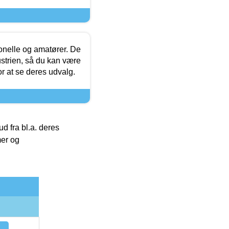
ionelle og amatører. De
strien, så du kan være
or at se deres udvalg.
 fra bl.a. deres
mer og