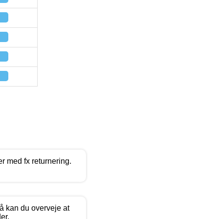
r med fx returnering.
så kan du overveje at
er.