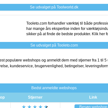
Se udvalget på Toolworld.dk
Tooleto.com forhandler værktøj til både profess
har mange års ekspertise inden for værktøjsindu
sikker på at finde de bedste produkter. Klik her f
Se udvalget på Tooleto.com
t populære webshops og anmeldt dem med stjerner fra 1 til 5 ud
rrelse, kundeservice, brugervenlighed, betingelser, leveringsfor
Bedst anmeldte webshops
op
Stjerner
Link
Besøg webshop