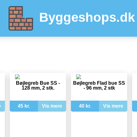
Byggeshops.dk
Bøjlegreb Bue SS -
Bøjlegreb Flad bue SS
128 mm, 2 stk.
- 96 mm, 2 stk
e
45 kr.
Vis mere
40 kr.
Vis mere