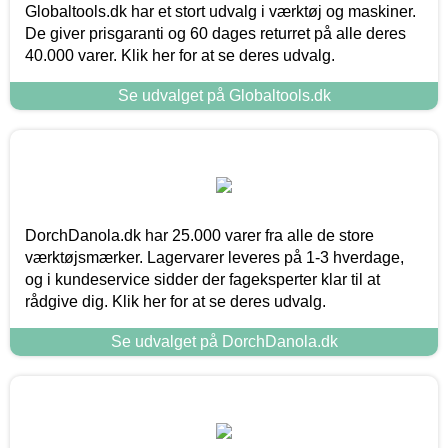
Globaltools.dk har et stort udvalg i værktøj og maskiner.
De giver prisgaranti og 60 dages returret på alle deres
40.000 varer. Klik her for at se deres udvalg.
Se udvalget på Globaltools.dk
DorchDanola.dk har 25.000 varer fra alle de store
værktøjsmærker. Lagervarer leveres på 1-3 hverdage,
og i kundeservice sidder der fageksperter klar til at
rådgive dig. Klik her for at se deres udvalg.
Se udvalget på DorchDanola.dk