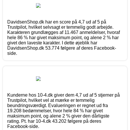
DavidsenShop.dk har en score på 4,7 ud af 5 på
Trustpilot, hvilket selvsagt er temmelig godt arbejde.
Karakteren grundlægges af 11.467 anmeldelser, hvoraf
hele 86 % har givet maksimum point, og alene 2 % har
givet den laveste karakter. I dette øjeblik har
DavidsenShop.dk 53.774 følgere af deres Facebook-
side.
Kunderne hos 10-4.dk giver dem 4,7 ud af 5 stjerner på
Trustpilot, hvilket vel at mærke er temmelig
beundringsværdigt. Evalueringen er regnet ud fra
19.208 bedømmelser, hvor hele 84 % har givet
maksimum point, og alene 2 % giver den dårligste
rating. Pt. har 10-4.dk 43.202 følgere på deres
Facebook-side.