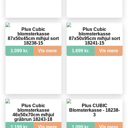
Plus Cubic
Plus Cubic
blomsterkasse
blomsterkasse
87x50x45cm m/hjul sort
87x50x95cm m/hjul sort
18238-15
18241-15
1.099 kr.
Vis mere
1.699 kr.
Vis mere
Plus Cubic
Plus CUBIC
blomsterkasse
Blomsterkasse - 18238-
46x50x70cm m/hjul
3
gråbrun 18243-18
1.199 kr.
Vis mere
1.099 kr.
Vis mere