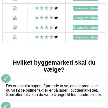
Besøg webshop
Besøg webshop
Besøg webshop
Besøg webshop
Hvilket byggemarked skal du
vælge?
✓
Det er absolut super afgørende at se, om de produkter
du vil købe online faktisk er på lager i byggemarkedet.
Som alternativ kan du være tvunget til lede andre steder.
✓