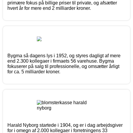
primære fokus på billige priser til private, og afsætter
hvert år for mere end 2 milliarder kroner.
Bygma så dagens lys i 1952, og styres dagligt af mere
end 2.300 kollegaer i firmaets 56 varehuse. Bygma
fokuserer på salg til professionelle, og omsætter årligt
for ca. 5 milliarder kroner.
Harald Nyborg startede i 1904, og er i dag arbejdsgiver
for i omegn af 2.000 kollegaer i forretningens 33