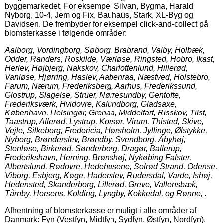
byggemarkedet. For eksempel Silvan, Bygma, Harald
Nyborg, 10-4, Jem og Fix, Bauhaus, Stark, XL-Byg og
Davidsen. De frembyder for eksempel click-and-collect på
blomsterkasse i følgende områder:
Aalborg, Vordingborg, Søborg, Brabrand, Valby, Holbæk,
Odder, Randers, Roskilde, Værløse, Ringsted, Hobro, Ikast,
Herlev, Højbjerg, Nakskov, Charlottenlund, Hillerød,
Vanløse, Hjørring, Haslev, Aabenraa, Næstved, Holstebro,
Farum, Nærum, Frederiksberg, Aarhus, Frederikssund,
Glostrup, Slagelse, Struer, Nørresundby, Gentofte,
Frederiksværk, Hvidovre, Kalundborg, Gladsaxe,
København, Helsingør, Grenaa, Middelfart, Risskov, Tilst,
Taastrup, Allerød, Lystrup, Korsør, Virum, Thisted, Skive,
Vejle, Silkeborg, Fredericia, Hørsholm, Jyllinge, Ølstykke,
Nyborg, Brønderslev, Brøndby, Svendborg, Åbyhøj,
Stenløse, Birkerød, Sønderborg, Dragør, Ballerup,
Frederikshavn, Herning, Brønshøj, Nykøbing Falster,
Albertslund, Rødovre, Hedehusene, Solrød Strand, Odense,
Viborg, Esbjerg, Køge, Haderslev, Rudersdal, Varde, Ishøj,
Hedensted, Skanderborg, Lillerød, Greve, Vallensbæk,
Tårnby, Horsens, Kolding, Lyngby, Kokkedal, og Rønne, .
Afhentning af blomsterkasse er muligt i alle områder af
Danmark: Fyn (Vestfyn, Midtfyn, Sydfyn, Østfyn, Nordfyn),