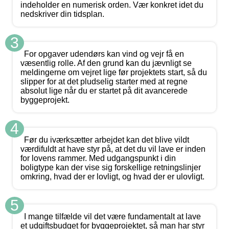
indeholder en numerisk orden. Vær konkret idet du
nedskriver din tidsplan.
3
For opgaver udendørs kan vind og vejr få en
væsentlig rolle. Af den grund kan du jævnligt se
meldingerne om vejret lige før projektets start, så du
slipper for at det pludselig starter med at regne
absolut lige når du er startet på dit avancerede
byggeprojekt.
4
Før du iværksætter arbejdet kan det blive vildt
værdifuldt at have styr på, at det du vil lave er inden
for lovens rammer. Med udgangspunkt i din
boligtype kan der vise sig forskellige retningslinjer
omkring, hvad der er lovligt, og hvad der er ulovligt.
5
I mange tilfælde vil det være fundamentalt at lave
et udgiftsbudget for byggeprojektet, så man har styr