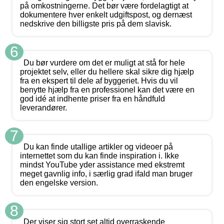
på omkostningerne. Det bør være fordelagtigt at
dokumentere hver enkelt udgiftspost, og dernæst
nedskrive den billigste pris på dem slavisk.
6
Du bør vurdere om det er muligt at stå for hele
projektet selv, eller du hellere skal sikre dig hjælp
fra en ekspert til dele af byggeriet. Hvis du vil
benytte hjælp fra en professionel kan det være en
god idé at indhente priser fra en håndfuld
leverandører.
7
Du kan finde utallige artikler og videoer på
internettet som du kan finde inspiration i. Ikke
mindst YouTube yder assistance med ekstremt
meget gavnlig info, i særlig grad ifald man bruger
den engelske version.
8
Der viser sig stort set altid overraskende