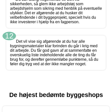
sikkerheden, så glem ikke arbejdstøj som
arbejdshjelm som sikring med henblik på eventuelle
ulykker. Det er afgørende at du husker dit
velbefindende i dit byggeprojekt, specielt hvis du
ikke investerer i hjælp fra en fagperson.
12
Det vil vise sig afgørende at du har alle
bygningsmaterialer klar forinden du går i krig med
dit arbejde. Du får god gavn af at sammenfatte en
overskuelig liste indeholdende alle de ting du får
brug for, og derefter gennemløbe punkterne, så du
føler dig tryg ved at der ikke mangler noget.
De højest bedømte byggeshops