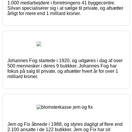
1.000 medarbejdere i forretningens 41 byggecentre.
Silvan specialiserer sig i at sælge til private, og afsætter
årligt for mere end 1 milliard kroner.
Johannes Fog startede i 1920, og udgøres i dag af over
500 mennesker i deres 9 butikker. Johannes Fog har
fokus på salg til private, og afsætter hvert år for over 1
milliard kroner.
Jem og Fix åbnede i 1988, og styres dagligt af flere end
2.100 ansatte i de 122 butikker. Jem og Fix har sit