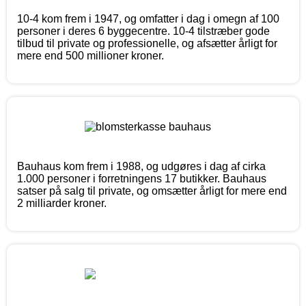
10-4 kom frem i 1947, og omfatter i dag i omegn af 100
personer i deres 6 byggecentre. 10-4 tilstræber gode
tilbud til private og professionelle, og afsætter årligt for
mere end 500 millioner kroner.
Bauhaus kom frem i 1988, og udgøres i dag af cirka
1.000 personer i forretningens 17 butikker. Bauhaus
satser på salg til private, og omsætter årligt for mere end
2 milliarder kroner.