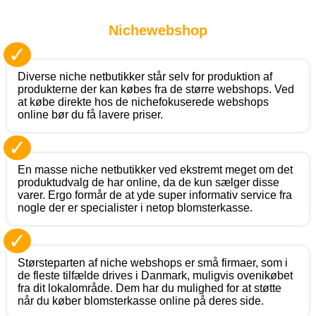
Nichewebshop
✓
Diverse niche netbutikker står selv for produktion af
produkterne der kan købes fra de større webshops. Ved
at købe direkte hos de nichefokuserede webshops
online bør du få lavere priser.
✓
En masse niche netbutikker ved ekstremt meget om det
produktudvalg de har online, da de kun sælger disse
varer. Ergo formår de at yde super informativ service fra
nogle der er specialister i netop blomsterkasse.
✓
Størsteparten af niche webshops er små firmaer, som i
de fleste tilfælde drives i Danmark, muligvis ovenikøbet
fra dit lokalområde. Dem har du mulighed for at støtte
når du køber blomsterkasse online på deres side.