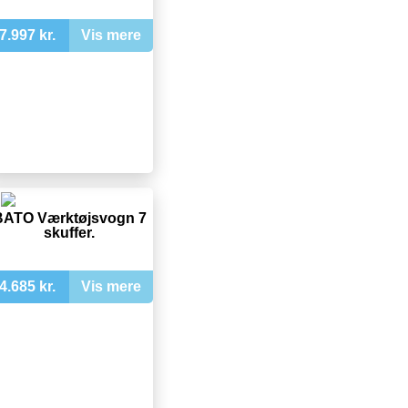
7.997 kr.
Vis mere
BATO Værktøjsvogn 7
skuffer.
4.685 kr.
Vis mere