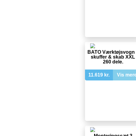
BATO Værktøjsvogn 
skuffer & skab XXL
260 dele.
11.619 kr.
Vis mer
Monteringssæt 3