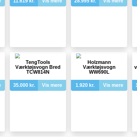
e
11.619 kr.
Vis mere
28.995 kr.
Vis mere
TengTools
Holzmann
Værktøjsvogn Bred
Værktøjsvogn
v
TCW814N
WW690L
e
35.000 kr.
Vis mere
1.920 kr.
Vis mere