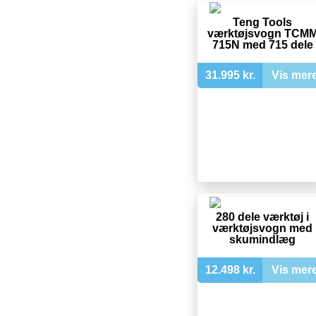
Teng Tools
værktøjsvogn TCM
715N med 715 dele
31.995 kr.
Vis mer
280 dele værktøj i
værktøjsvogn med
skumindlæg
12.498 kr.
Vis mer