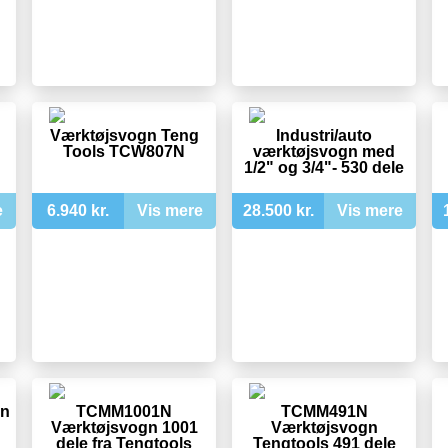
Værktøjsvogn Teng
Industri/auto
Tools TCW807N
værktøjsvogn med
1/2" og 3/4"- 530 dele
e
6.940 kr.
Vis mere
28.500 kr.
Vis mere
gn
TCMM1001N
TCMM491N
Værktøjsvogn 1001
Værktøjsvogn
dele fra Tengtools
Tengtools 491 dele