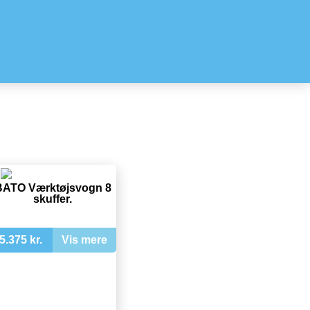
BATO Værktøjsvogn 8
skuffer.
5.375 kr.
Vis mere