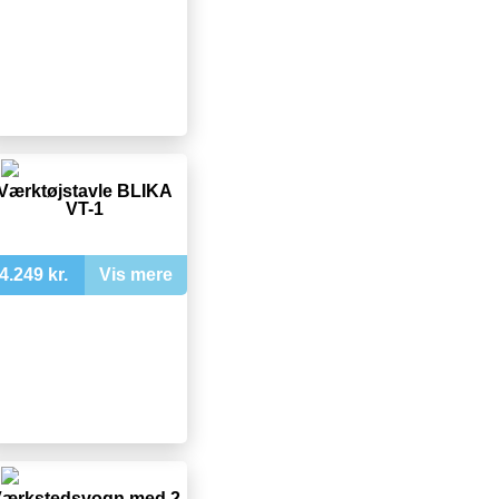
Værktøjstavle BLIKA
VT-1
4.249 kr.
Vis mere
ærkstedsvogn med 2