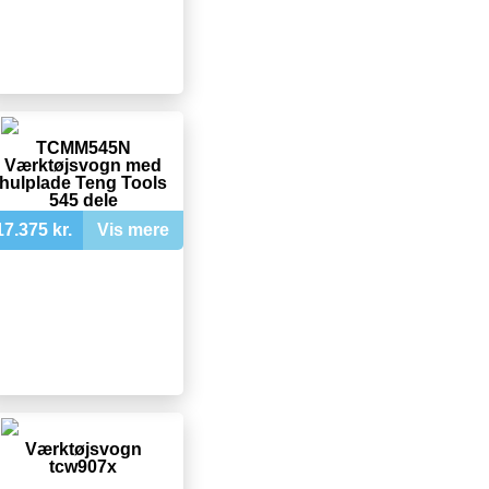
TCMM545N
Værktøjsvogn med
hulplade Teng Tools
545 dele
17.375 kr.
Vis mere
Værktøjsvogn
tcw907x