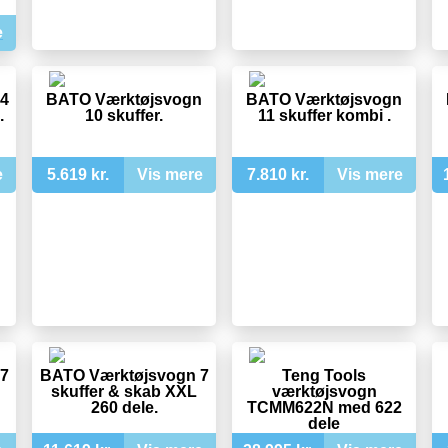
e
4
BATO Værktøjsvogn
BATO Værktøjsvogn
.
10 skuffer.
11 skuffer kombi .
e
5.619 kr.
Vis mere
7.810 kr.
Vis mere
7
BATO Værktøjsvogn 7
Teng Tools
skuffer & skab XXL
værktøjsvogn
260 dele.
TCMM622N med 622
dele