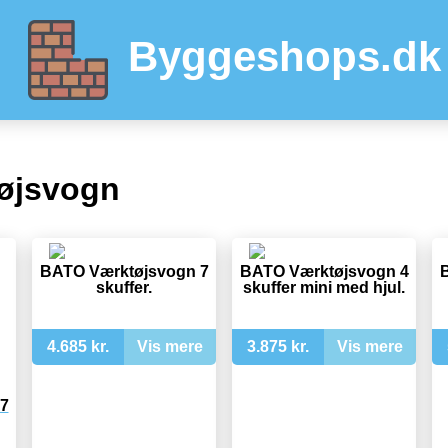
Byggeshops.dk
øjsvogn
BATO Værktøjsvogn 7
BATO Værktøjsvogn 4
skuffer.
skuffer mini med hjul.
4.685 kr.
Vis mere
3.875 kr.
Vis mere
7