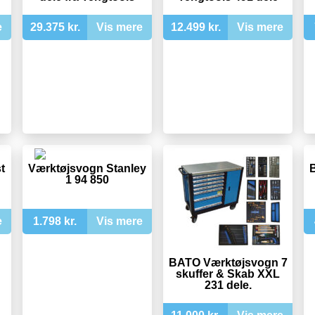
e
29.375 kr.
Vis mere
12.499 kr.
Vis mere
t
Værktøjsvogn Stanley
1 94 850
e
1.798 kr.
Vis mere
BATO Værktøjsvogn 7
skuffer & Skab XXL
231 dele.