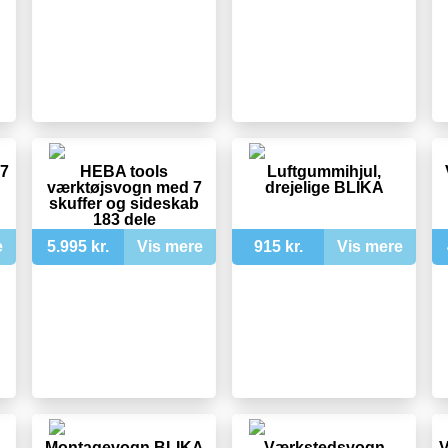
7
HEBA tools
Luftgummihjul,
værktøjsvogn med 7
drejelige BLIKA
skuffer og sideskab
183 dele
e
5.995 kr.
Vis mere
915 kr.
Vis mere
Montagevogn BLIKA
Værkstedsvogn
V