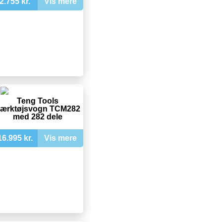
2.755 kr.
Vis mere
Teng Tools
ærktøjsvogn TCM282
med 282 dele
16.995 kr.
Vis mere