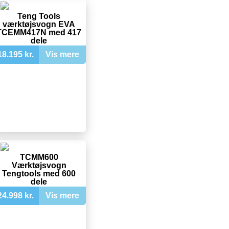
Teng Tools
værktøjsvogn EVA
TCEMM417N med 417
dele
18.195 kr.
Vis mere
TCMM600
Værktøjsvogn
Tengtools med 600
dele
24.998 kr.
Vis mere