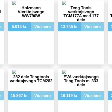
Holzmann
Teng Tools
M
Værktøjsvogn
værktøjsvogn
WW790W
TCM177A med 177
dele
e
5.015 kr.
Vis mere
13.745 kr.
Vis mere
282 dele Tengtools
EVA værktøjsvogn
værktøjsvogn TCM282
Teng Tools m. 333
dele
e
15.867 kr.
Vis mere
16.119 kr.
Vis mere