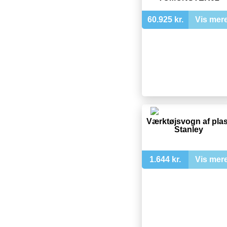
60.925 kr.
Vis mer
Værktøjsvogn af plas
Stanley
1.644 kr.
Vis mer