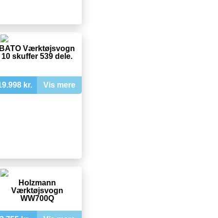
BATO Værktøjsvogn
10 skuffer 539 dele.
19.998 kr.
Vis mere
Holzmann
Værktøjsvogn
WW700Q