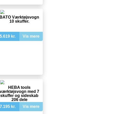
BATO Værktøjsvogn
10 skuffer.
5.619 kr.
Vis mere
HEBA tools
værktøjsvogn med 7
skuffer og sideskab
206 dele
7.195 kr.
Vis mere