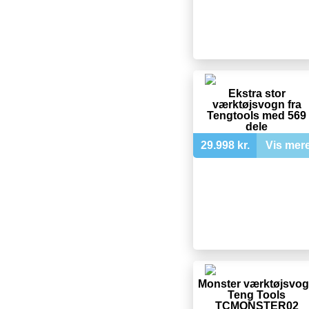
Ekstra stor
værktøjsvogn fra
Tengtools med 569
dele
29.998 kr.
Vis mer
Monster værktøjsvo
Teng Tools
TCMONSTER02