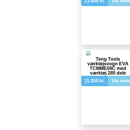
13.000 kr.
Vis mer
Teng Tools
værktøjsvogn EVA
TCMME09C med
værktøj 280 dele
11.250 kr.
Vis mer