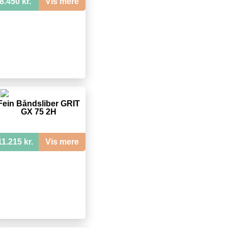
8.450 kr.
Vis mere
Fein Båndsliber GRIT
GX 75 2H
11.215 kr.
Vis mere