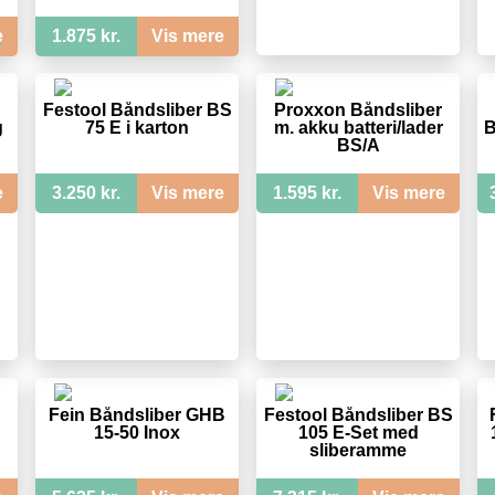
e
1.875 kr.
Vis mere
Festool Båndsliber BS
Proxxon Båndsliber
g
75 E i karton
m. akku batteri/lader
B
BS/A
e
3.250 kr.
Vis mere
1.595 kr.
Vis mere
Fein Båndsliber GHB
Festool Båndsliber BS
15-50 Inox
105 E-Set med
sliberamme