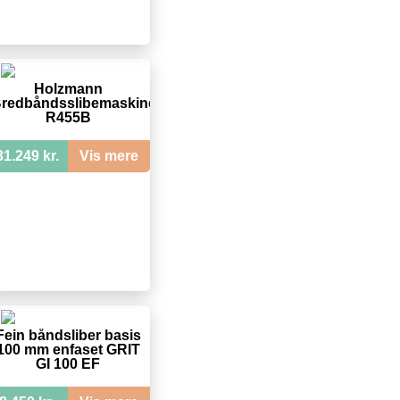
Holzmann
redbåndsslibemaskine
R455B
31.249 kr.
Vis mere
Fein båndsliber basis
100 mm enfaset GRIT
GI 100 EF