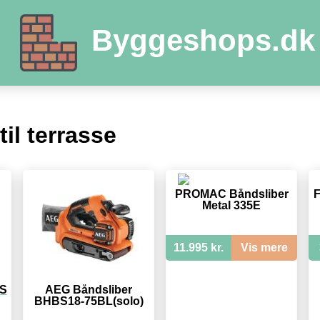
Byggeshops.dk
til terrasse
PROMAC Båndsliber
F
Metal 335E
11.995 kr.
Vis mere
BS
AEG Båndsliber
BHBS18-75BL(solo)