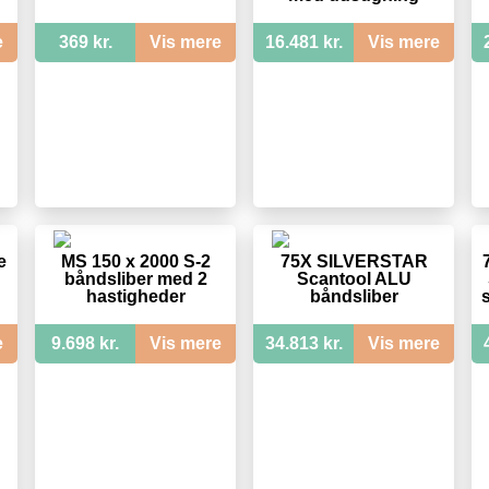
e
369 kr.
Vis mere
16.481 kr.
Vis mere
e
MS 150 x 2000 S-2
75X SILVERSTAR
båndsliber med 2
Scantool ALU
hastigheder
båndsliber
e
9.698 kr.
Vis mere
34.813 kr.
Vis mere