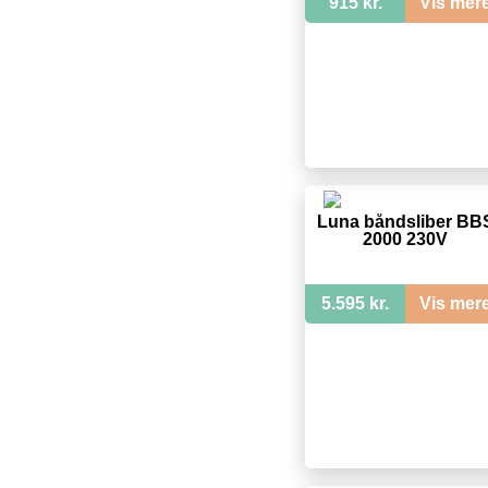
915 kr.
Vis mer
Luna båndsliber BB
2000 230V
5.595 kr.
Vis mer