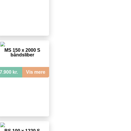
MS 150 x 2000 S
båndsliber
7.900 kr.
Vis mere
BS 100 x 1220 S