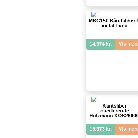
MBG150 Båndsliber ti
metal Luna
14.374 kr.
Vis mer
Kantsliber
oscillerende
Holzmann KOS2600
15.373 kr.
Vis mer