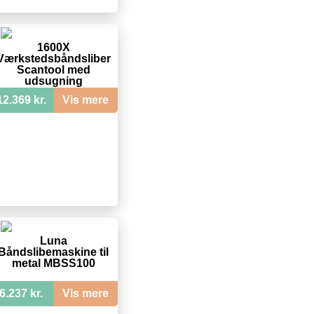
1600X
Værkstedsbåndsliber
Scantool med
udsugning
12.369 kr.
Vis mere
Luna
Båndslibemaskine til
metal MBSS100
6.237 kr.
Vis mere