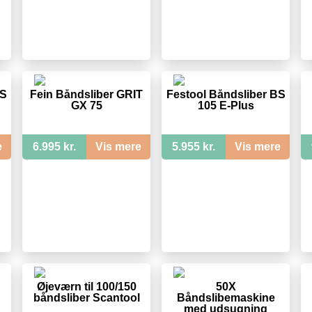
BS
Fein Båndsliber GRIT
Festool Båndsliber BS
GX 75
105 E-Plus
e
6.995 kr.
Vis mere
5.955 kr.
Vis mere
Øjeværn til 100/150
50X
båndsliber Scantool
Båndslibemaskine
med udsugning