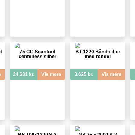
d
75 CG Scantool
BT 1220 Båndsliber
centerless sliber
med rondel
e
24.681 kr.
Vis mere
3.625 kr.
Vis mere
BS 100x1220 S-2
MS 75 x 2000 S-2