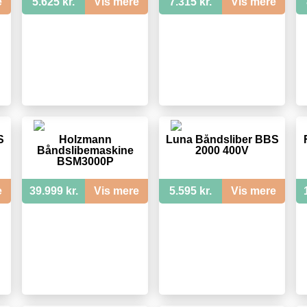
e
5.625 kr.
Vis mere
7.315 kr.
Vis mere
S
Holzmann
Luna Båndsliber BBS
Båndslibemaskine
2000 400V
BSM3000P
e
39.999 kr.
Vis mere
5.595 kr.
Vis mere