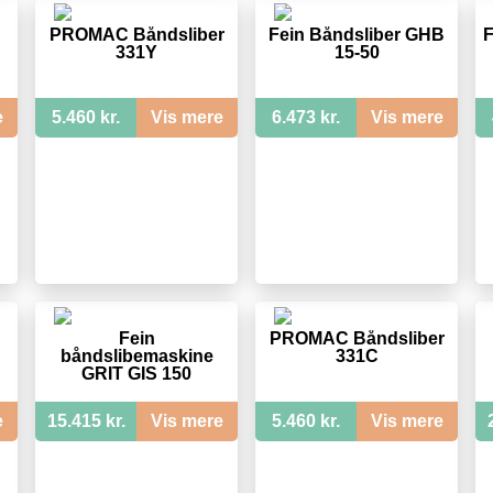
PROMAC Båndsliber
Fein Båndsliber GHB
F
331Y
15-50
e
5.460 kr.
Vis mere
6.473 kr.
Vis mere
Fein
PROMAC Båndsliber
båndslibemaskine
331C
GRIT GIS 150
e
15.415 kr.
Vis mere
5.460 kr.
Vis mere