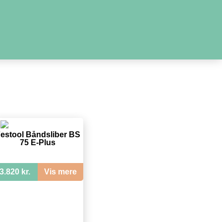
estool Båndsliber BS
75 E-Plus
3.820 kr.
Vis mere