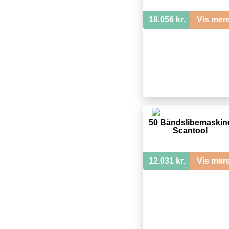
18.056 kr.
Vis mer
50 Båndslibemaskin
Scantool
12.031 kr.
Vis mer