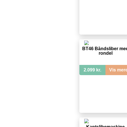
BT46 Båndsliber me
rondel
2.099 kr.
Vis mer
Kantslibemaskine