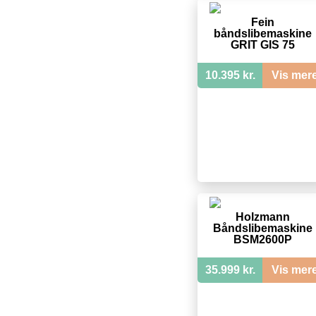
Fein
båndslibemaskine
GRIT GIS 75
10.395 kr.
Vis mer
Holzmann
Båndslibemaskine
BSM2600P
35.999 kr.
Vis mer