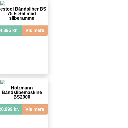
estool Båndsliber BS
75 E-Set med
sliberamme
4.895 kr.
Vis mere
Holzmann
Båndslibemaskine
BS2000
20.999 kr.
Vis mere