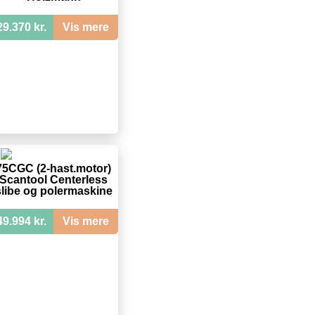
29.370 kr.
Vis mere
75CGC (2-hast.motor)
Scantool Centerless
slibe og polermaskine
49.994 kr.
Vis mere