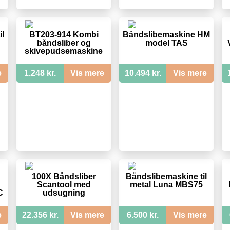
l
BT203-914 Kombi
Båndslibemaskine HM
båndsliber og
model TAS
skivepudsemaskine
e
1.248 kr.
Vis mere
10.494 kr.
Vis mere
100X Båndsliber
Båndslibemaskine til
Scantool med
metal Luna MBS75
C
udsugning
e
22.356 kr.
Vis mere
6.500 kr.
Vis mere