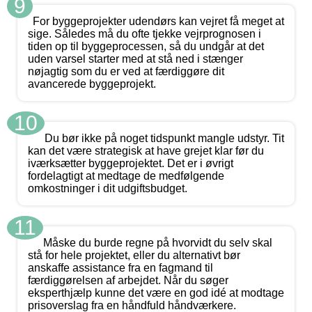
9
For byggeprojekter udendørs kan vejret få meget at
sige. Således må du ofte tjekke vejrprognosen i
tiden op til byggeprocessen, så du undgår at det
uden varsel starter med at stå ned i stænger
nøjagtig som du er ved at færdiggøre dit
avancerede byggeprojekt.
10
Du bør ikke på noget tidspunkt mangle udstyr. Tit
kan det være strategisk at have grejet klar før du
iværksætter byggeprojektet. Det er i øvrigt
fordelagtigt at medtage de medfølgende
omkostninger i dit udgiftsbudget.
11
Måske du burde regne på hvorvidt du selv skal
stå for hele projektet, eller du alternativt bør
anskaffe assistance fra en fagmand til
færdiggørelsen af arbejdet. Når du søger
eksperthjælp kunne det være en god idé at modtage
prisoverslag fra en håndfuld håndværkere.