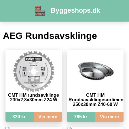
Byggeshops.dk
AEG Rundsavsklinge
CMT HM rundsavklinge
CMT HM
230x2,8x30mm Z24 W
Rundsavsklingesortiment
250x30mm Z40-60 W
330 kr.
Vis mere
765 kr.
Vis mere